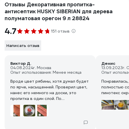
Отзывы Декоративная пропитка-
антисептик HUSKY SIBERIAN для дерева
полуматовая орегон 9 л 28824
4.7
151 отзыв
Написать отзыв
Виктор Д.
Денис
04.08.2024
г. Москва
13.09.2023
г. 
Опыт использования: Менее месяца
Опыт использ
Вроде цвет рябины, хотя думал будет
Понравилась,
по ярче, насыщенней. Проверил цвет,
полностью со
нанес его немного на доски, это
пинотекс окр
пропитка в один слой. По
консистенции уайт-спирит с колером,
ну и запах собственно такой что
лучше делать работу в маске и только
на улице.