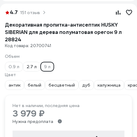
4.7
151 отзыв
Декоративная пропитка-антисептик HUSKY
SIBERIAN для дерева полуматовая орегон 9 л
28824
Код товара: 20700741
Объем
0.9 л
2.7 л
9 л
Цвет
антик
белый
бесцветный
дуб
калужница
кра
Нет в наличии, последняя цена
3 979 ₽
Нужна предоплата