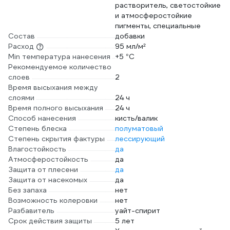
растворитель, светостойкие
и атмосферостойкие
пигменты, специальные
Состав
добавки
Расход
95 мл/м²
Min температура нанесения
+5 °С
Рекомендуемое количество
слоев
2
Время высыхания между
слоями
24 ч
Время полного высыхания
24 ч
Способ нанесения
кисть/валик
Степень блеска
полуматовый
Степень скрытия фактуры
лессирующий
Влагостойкость
да
Атмосферостойкость
да
Защита от плесени
да
Защита от насекомых
да
Без запаха
нет
Возможность колеровки
нет
Разбавитель
уайт-спирит
Срок действия защиты
5 лет