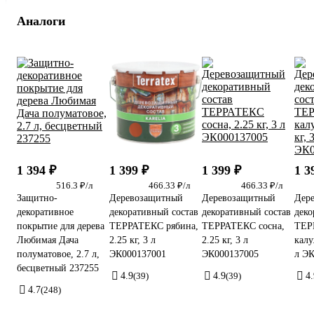
Аналоги
1 394 ₽
1 399 ₽
1 399 ₽
1 3
516.3 ₽/л
466.33 ₽/л
466.33 ₽/л
Защитно-
Деревозащитный
Деревозащитный
Дер
декоративное
декоративный состав
декоративный состав
деко
покрытие для дерева
ТЕРРАТЕКС рябина,
ТЕРРАТЕКС сосна,
ТЕР
Любимая Дача
2.25 кг, 3 л
2.25 кг, 3 л
калу
полуматовое, 2.7 л,
ЭК000137001
ЭК000137005
л Э
бесцветный 237255
4.9
(39)
4.9
(39)
4.
4.7
(248)