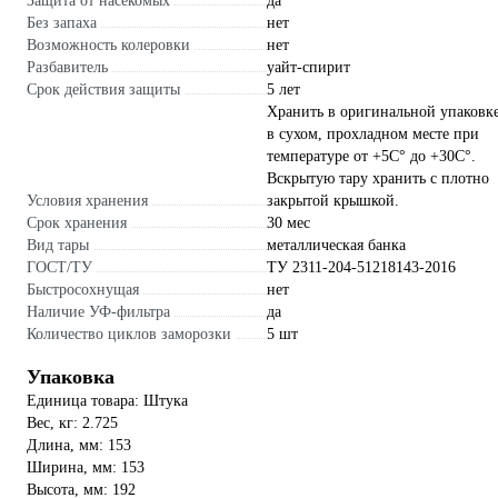
Защита от насекомых
да
Без запаха
нет
Возможность колеровки
нет
Разбавитель
уайт-спирит
Срок действия защиты
5 лет
Хранить в оригинальной упаковк
в сухом, прохладном месте при
температуре от +5С° до +30С°.
Вскрытую тару хранить с плотно
Условия хранения
закрытой крышкой.
Срок хранения
30 мес
Вид тары
металлическая банка
ГОСТ/ТУ
ТУ 2311-204-51218143-2016
Быстросохнущая
нет
Наличие УФ-фильтра
да
Количество циклов заморозки
5 шт
Упаковка
Единица товара: Штука
Вес, кг: 2.725
Длина, мм: 153
Ширина, мм: 153
Высота, мм: 192