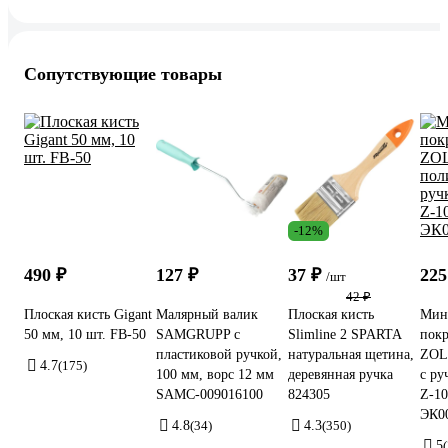
Сопутствующие товары
-12%
490 ₽
127 ₽
37 ₽
225
/шт
42 ₽
Плоская кисть Gigant
Малярный валик
Плоская кисть
Мин
50 мм, 10 шт. FB-50
SAMGRUPP с
Slimline 2 SPARTA
покр
пластиковой ручкой,
натуральная щетина,
ZOL
4.7
(175)
100 мм, ворс 12 мм
деревянная ручка
с ру
SAMC-009016100
824305
Z-10
ЭК0
4.8
(34)
4.3
(350)
5
(