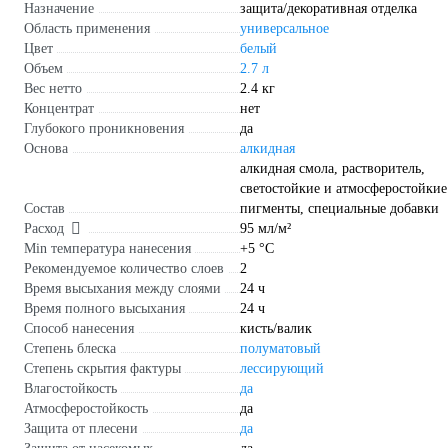
Назначение
защита/декоративная отделка
Область применения
универсальное
Цвет
белый
Объем
2.7 л
Вес нетто
2.4 кг
Концентрат
нет
Глубокого проникновения
да
Основа
алкидная
алкидная смола, растворитель,
светостойкие и атмосферостойкие
Состав
пигменты, специальные добавки
Расход
95 мл/м²
Min температура нанесения
+5 °С
Рекомендуемое количество слоев
2
Время высыхания между слоями
24 ч
Время полного высыхания
24 ч
Способ нанесения
кисть/валик
Степень блеска
полуматовый
Степень скрытия фактуры
лессирующий
Влагостойкость
да
Атмосферостойкость
да
Защита от плесени
да