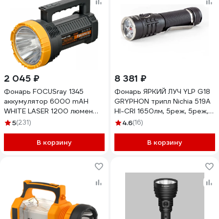
2 045 ₽
8 381 ₽
Фонарь FOCUSray 1345
Фонарь ЯРКИЙ ЛУЧ YLP G18
аккумулятор 6000 mAH
GRYPHON трипл Nichia 519A
WHITE LASER 1200 люмен
HI-CRI 1650лм, 5реж, 5реж,
USB кабель, 890583
IPX8, встр.ЗУ, акк. 2600mAh
5
(231)
4.6
(16)
4606400001546
В корзину
В корзину