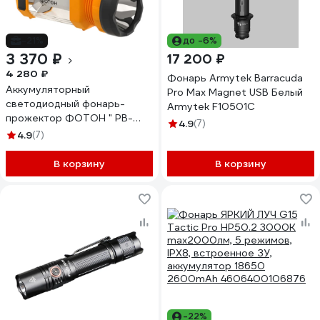
-21%
до -6%
3 370 ₽
17 200 ₽
4 280 ₽
Фонарь Armytek Barracuda
Аккумуляторный
Pro Max Magnet USB Белый
светодиодный фонарь-
Armytek F10501C
прожектор ФОТОН " PB-
4.9
(7)
8000 24288
4.9
(7)
В корзину
В корзину
-22%