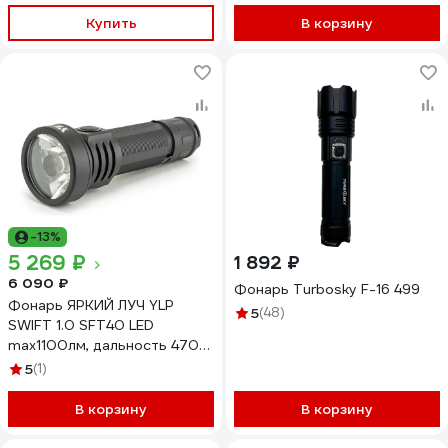
Купить
В корзину
-13%
5 269 ₽
1 892 ₽
6 090 ₽
Фонарь Turbosky F-16 499
Фонарь ЯРКИЙ ЛУЧ YLP
5
(48)
SWIFT 1.0 SFT40 LED
max1100лм, дальность 470м,
5реж+строб, IPX8,
5
(1)
аккумулятор 18650
3350mAh 4606400106883
В корзину
В корзину