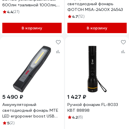
светодиодный фонарь
600лм +заливной 1000лм,
ФОТОН MSA-2400X 24543
powerbank, аккумулятор Li-
4.4
(21)
Ion 8000mAh
4.7
(12)
4606400004004
В корзину
В корзину
5 490 ₽
1 427 ₽
Аккумуляторный
Ручной фонарик FL-8033
светодиодный фонарь MTE
КВТ 88898
LED ergopower boost USB
4.2
(6)
2827940455
5
(2)