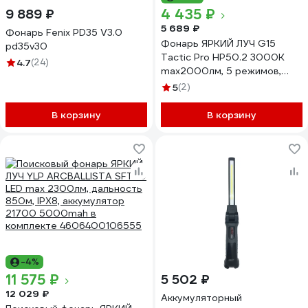
4 435 ₽
9 889 ₽
5 689 ₽
Фонарь Fenix PD35 V3.0
Фонарь ЯРКИЙ ЛУЧ G15
pd35v30
Tactic Pro HP50.2 3000К
4.7
(24)
max2000лм, 5 режимов,
IPX8, встроенное ЗУ,
5
(2)
аккумулятор 18650
2600mAh 4606400106876
В корзину
В корзину
-4%
11 575 ₽
5 502 ₽
12 029 ₽
Аккумуляторный