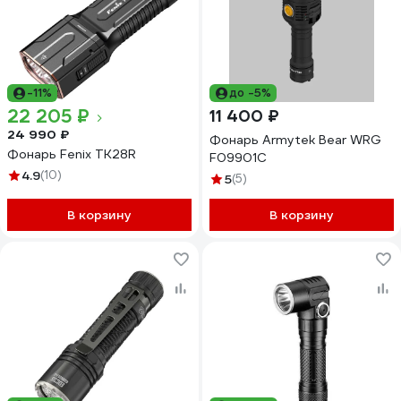
-11%
до -5%
22 205 ₽
11 400 ₽
24 990 ₽
Фонарь Armytek Bear WRG
Фонарь Fenix TK28R
F09901C
4.9
(10)
5
(5)
В корзину
В корзину