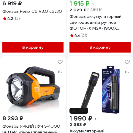
1 915 ₽
6 919 ₽
2 029 ₽
2 486 ₽
Фонарь Fenix C6 V3.0 c6v30
Фонарь аккумуляторный
4.2
(13)
светодиодный ручной
ФОТОН-Х MSA-1900X
24542
4.4
(21)
В корзину
В корзину
-26%
1 990 ₽
8 293 ₽
2 683 ₽
Фонарь ЯРКИЙ ЛУЧ S-1000
Аккумуляторный
Buffalo узконаправленный