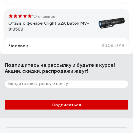
10 отзывов
Отзыв о фонаре Olight S2A Baton MV-
918589
Человек
26.08.2019
Яркий качество на лицо
Подпишитесь
на рассылку
и будьте в курсе!
Акции, скидки, распродажи ждут!
38 отзывов
Отзыв о фонаре Camelion LED5135 черный,
LED XPE, ZOOM, 3 реж 1XLR6 в компл.,
алюм.,откр. блистер 12915
Андрей Е.
12.01.2021
Подписаться
Есть фокусировка луча, компактный, работает от 1 АА
батарейки.