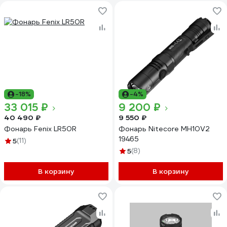
-18%
-4%
33 015 ₽
9 200 ₽
40 490 ₽
9 550 ₽
Фонарь Fenix LR50R
Фонарь Nitecore MH10V2
19465
5
(11)
5
(8)
В корзину
В корзину