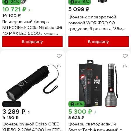
-24%
до -6%
10 721 ₽
5 099 ₽
14 100 ₽
Фонарик с поворотной
Повседневный фонарь
головой WORKPRO 90
NITECORE EDC35 NiteLab UHi
градусов, 6 реж.осв., 135м,
40 MAX LED 5000 люмен
магн.дно, аккум.2000mAH,
550 метров 90 часов
зарядка USB-TYPE C,
В корзину
В корзину
NL2160 (21700 6000 мАч)
алюминиевый WP351007
USB-C 0582
-20%
-6%
3 289 ₽
5 300 ₽
4 130 ₽
5 623 ₽
Фонарь ручной Epilso CREE
Фонарь светодиодный
XHP50.2 20W 4000 Lm EPF-
Swiss+Tech 4 режимный с