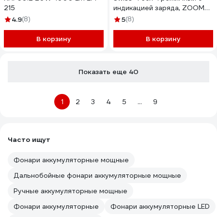
215
индикацией заряда, ZOOM
(1000LM, 1000м, акк. 21700,
4.9
(8)
5
(8)
4600mAH, 15 часов, зарядка
USB-TYPE C, алюм.корп,
В корзину
В корзину
IPX7) , ST031617
Показать еще 40
1
2
3
4
5
...
9
Часто ищут
Фонари аккумуляторные мощные
Дальнобойные фонари аккумуляторные мощные
Ручные аккумуляторные мощные
Фонари аккумуляторные
Фонари аккумуляторные LED