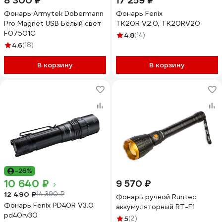
8 300 ₽
17 259 ₽
Фонарь Armytek Dobermann
Фонарь Fenix
Pro Magnet USB Белый свет
TK20R V2.0, TK20RV20
F07501C
4.8
(14)
4.6
(18)
В корзину
В корзину
-26%
10 640 ₽
9 570 ₽
12 490 ₽
14 390 ₽
Фонарь ручной Runtec
Фонарь Fenix PD40R V3.0
аккумуляторный RT-F1
pd40rv30
5
(2)