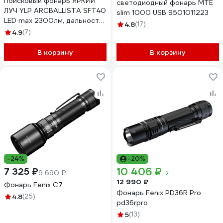
Поисковый фонарь ЯРКИЙ
светодиодный фонарь MTE
ЛУЧ YLP ARCBALLISTA SFT40
slim 1000 USB 9501011223
LED max 2300лм, дальность
4.8
(17)
850м, IPX8, аккумулятор
4.9
(7)
21700 5000mah в
комплекте 4606400106555
В корзину
В корзину
-24%
-20%
10 406 ₽
7 325 ₽
9 690 ₽
12 990 ₽
Фонарь Fenix C7
Фонарь Fenix PD36R Pro
4.8
(25)
pd36rpro
5
(13)