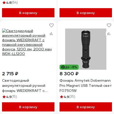
4.8
(64)
В корзину
В корзину
до -8%
2 715 ₽
8 300 ₽
Светодиодный
Фонарь Armytek Dobermann
аккумуляторный ручной
Pro Magnet USB Теплый свет
фонарь WIEDERKRAFT с
F07501W
плавной регулировкой
4.9
(15)
4.9
(35)
фокуса, 1200 лм, 2000 мач
WDK-LL1200
В корзину
В корзину