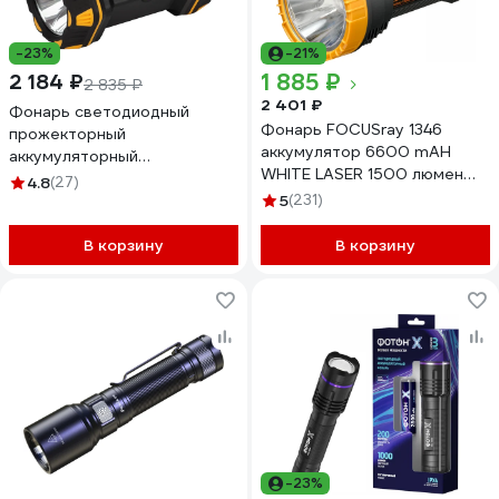
-23%
-21%
1 885 ₽
2 184 ₽
2 835 ₽
2 401 ₽
Фонарь светодиодный
Фонарь FOCUSray 1346
прожекторный
аккумулятор 6600 mAH
аккумуляторный
WHITE LASER 1500 люмен
многофункциональный
4.8
(27)
USB кабель 890590
Рабочие Практик PA808 ЭРА
5
(231)
Б0058231
В корзину
В корзину
-23%