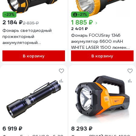
-23%
-21%
1 885 ₽
2 184 ₽
2 835 ₽
2 401 ₽
Фонарь светодиодный
Фонарь FOCUSray 1346
прожекторный
аккумулятор 6600 mAH
аккумуляторный
WHITE LASER 1500 люмен
многофункциональный
USB кабель 890590
Рабочие Практик PA808 ЭРА
В корзину
В корзину
Б0058231
6 919 ₽
8 293 ₽