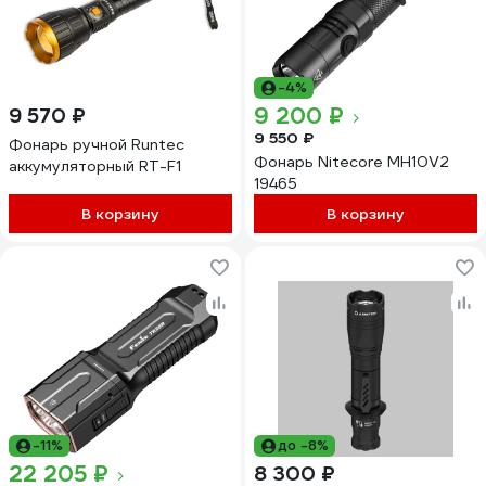
-4%
9 200 ₽
9 570 ₽
9 550 ₽
Фонарь ручной Runtec
Фонарь Nitecore MH10V2
аккумуляторный RT-F1
19465
В корзину
В корзину
-11%
до -8%
22 205 ₽
8 300 ₽