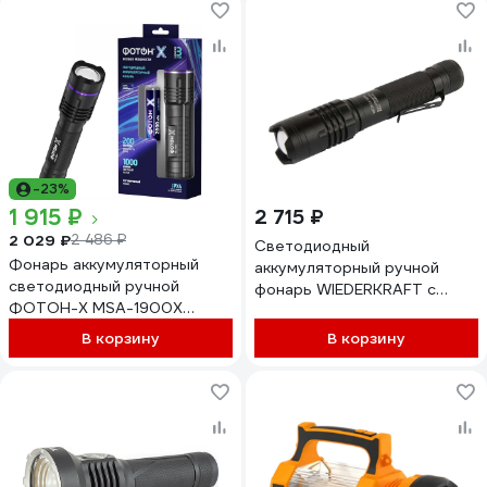
-23%
1 915 ₽
2 715 ₽
2 029 ₽
2 486 ₽
Светодиодный
Фонарь аккумуляторный
аккумуляторный ручной
светодиодный ручной
фонарь WIEDERKRAFT с
ФОТОН-Х MSA-1900X
плавной регулировкой
24542
фокуса, 1200 лм, 2000 мач
В корзину
В корзину
WDK-LL1200