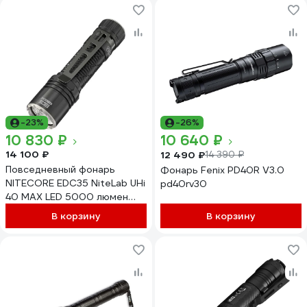
-23%
-26%
10 830 ₽
10 640 ₽
14 100 ₽
12 490 ₽
14 390 ₽
Повседневный фонарь
Фонарь Fenix PD40R V3.0
NITECORE EDC35 NiteLab UHi
pd40rv30
40 MAX LED 5000 люмен
550 метров 90 часов
В корзину
В корзину
NL2160 (21700 6000 мАч)
USB-C 0582