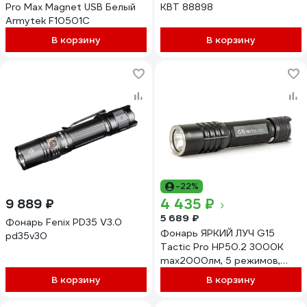
Pro Max Magnet USB Белый
КВТ 88898
Armytek F10501C
В корзину
В корзину
-22%
4 435 ₽
9 889 ₽
5 689 ₽
Фонарь Fenix PD35 V3.0
Фонарь ЯРКИЙ ЛУЧ G15
pd35v30
Tactic Pro HP50.2 3000К
max2000лм, 5 режимов,
IPX8, встроенное ЗУ,
В корзину
В корзину
аккумулятор 18650
2600mAh 4606400106876