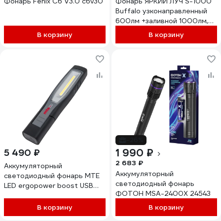
Фонарь Fenix C6 V3.0 c6v30
Фонарь ЯРКИЙ ЛУЧ S-1000
Buffalo узконаправленный
600лм +заливной 1000лм,
powerbank, аккумулятор Li-
В корзину
В корзину
Ion 8000mAh
4606400004004
-26%
1 990 ₽
5 490 ₽
2 683 ₽
Аккумуляторный
Аккумуляторный
светодиодный фонарь MTE
светодиодный фонарь
LED ergopower boost USB
ФОТОН MSA-2400X 24543
2827940455
В корзину
В корзину