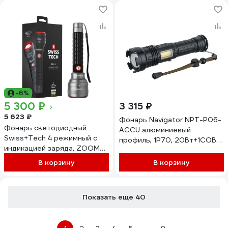
алюминиевый WP351007
-6%
5 300 ₽
3 315 ₽
5 623 ₽
Фонарь Navigator NPT-P06-
Фонарь светодиодный
ACCU алюминиевый
Swiss+Tech 4 режимный с
профиль, 1P70, 20Вт+1COB
индикацией заряда, ZOOM
2Вт, li-ion 2Ач 29384 93875
(1000LM, 1000м, акк. 21700,
В корзину
В корзину
4600mAH, 15 часов, зарядка
USB-TYPE C, алюм.корп,
IPX7) , ST031617
Показать еще 40