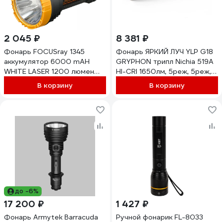
2 045 ₽
8 381 ₽
Фонарь FOCUSray 1345
Фонарь ЯРКИЙ ЛУЧ YLP G18
аккумулятор 6000 mAH
GRYPHON трипл Nichia 519A
WHITE LASER 1200 люмен
HI-CRI 1650лм, 5реж, 5реж,
USB кабель, 890583
IPX8, встр.ЗУ, акк. 2600mAh
В корзину
В корзину
4606400001546
до -6%
17 200 ₽
1 427 ₽
Фонарь Armytek Barracuda
Ручной фонарик FL-8033