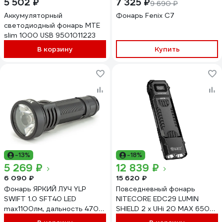
5 502 ₽
7 325 ₽
9 690 ₽
Аккумуляторный
Фонарь Fenix C7
светодиодный фонарь MTE
slim 1000 USB 9501011223
В корзину
Купить
-13%
-18%
5 269 ₽
12 839 ₽
6 090 ₽
15 620 ₽
Фонарь ЯРКИЙ ЛУЧ YLP
Повседневный фонарь
SWIFT 1.0 SFT40 LED
NITECORE EDC29 LUMIN
max1100лм, дальность 470м,
SHIELD 2 x UHi 20 MAX 6500
5реж+строб, IPX8,
люмен 400 метров 61 час