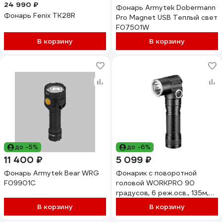
24 990 ₽
Фонарь Armytek Dobermann
Фонарь Fenix TK28R
Pro Magnet USB Теплый свет
F07501W
В корзину
В корзину
до -5%
до -6%
11 400 ₽
5 099 ₽
Фонарь Armytek Bear WRG
Фонарик с поворотной
F09901C
головой WORKPRO 90
градусов, 6 реж.осв., 135м,
магн.дно, аккум.2000mAH,
В корзину
В корзину
зарядка USB-TYPE C,