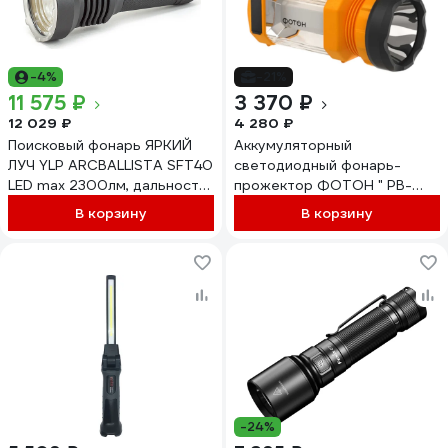
-4%
-21%
11 575 ₽
3 370 ₽
12 029 ₽
4 280 ₽
Поисковый фонарь ЯРКИЙ
Аккумуляторный
ЛУЧ YLP ARCBALLISTA SFT40
светодиодный фонарь-
LED max 2300лм, дальность
прожектор ФОТОН " PB-
850м, IPX8, аккумулятор
8000 24288
В корзину
В корзину
21700 5000mah в
комплекте 4606400106555
-24%