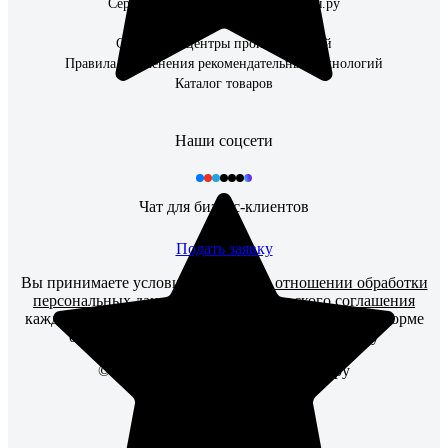
Сервисный центр ВсеИнструменты.ру
Наши закупки
Сервисные центры производителей
Правила применения рекомендательных технологий
Каталог товаров
Наши соцсети
Чат для бизнес-клиентов
Подать заявку
Вы принимаете условия
политики в отношении обработки
персональных данных
и
пользовательского соглашения
каждый раз, когда оставляете свои данные в любой форме
обратной связи на сайте ВсеИнструменты.ру
© 2006 — 2026. ВсеИнструменты.ру