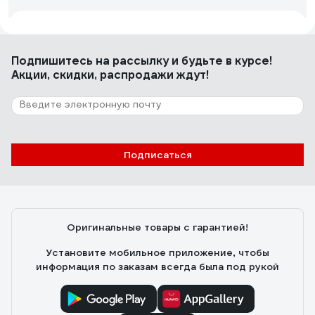
Алла К.
12.10.2020
Удобный.
Подпишитесь
на рассылку
и будьте в курсе!
Акции, скидки, распродажи ждут!
3 отзыва
Отзыв о Martika Маджико С418
Подписаться
Евгений Б.
20.11.2024
Приобрел емкость для мытья фруктов и крупных круп.
По предназначению, т.е. для разморозки, также
использовал. Вполне справляется с обеими задачами.
Оригинальные товары с гарантией!
Изготовлено качественно. Пластик не хрупкий. Удобна
в эксплуатации.
Установите мобильное приложение, чтобы
информация по заказам всегда была под рукой