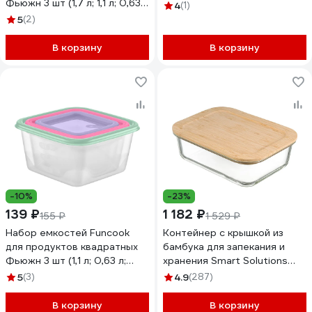
Фьюжн 3 шт (1,7 л; 1,1 л; 0,63
4
(1)
л) FC1120
5
(2)
В корзину
В корзину
-10%
-23%
139 ₽
1 182 ₽
155 ₽
1 529 ₽
Набор емкостей Funcook
Контейнер с крышкой из
для продуктов квадратных
бамбука для запекания и
Фьюжн 3 шт (1,1 л; 0,63 л;
хранения Smart Solutions
0,33 л) FC1121
1520 мл LB1520RC
5
(3)
4.9
(287)
В корзину
В корзину