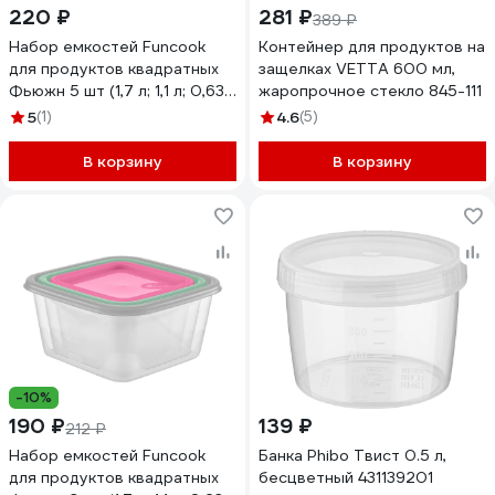
220 ₽
281 ₽
389 ₽
Набор емкостей Funcook
Контейнер для продуктов на
для продуктов квадратных
защелках VETTA 600 мл,
Фьюжн 5 шт (1,7 л; 1,1 л; 0,63
жаропрочное стекло 845-111
л; 0,33 л; 0,15 л) FC1115
5
(1)
4.6
(5)
В корзину
В корзину
-10%
190 ₽
139 ₽
212 ₽
Набор емкостей Funcook
Банка Phibo Твист 0.5 л,
для продуктов квадратных
бесцветный 431139201