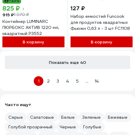
-23%
825 ₽
127 ₽
915 ₽
1 070 ₽
Набор емкостей Funcook
Контейнер LUMINARC
для продуктов квадратных
ПЮРБОКС АКТИВ 1220 мл,
Фьюжн 0,63 л - 3 шт FC1108
квадратный P3552
В корзину
В корзину
Показать еще 40
1
2
3
4
5
...
14
Часто ищут
Серые
Салатовые
Белые
Зеленые
Бежевые
Голубой прозрачный
Черные
Голубые