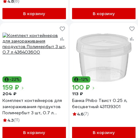
4.8
(8)
В корзину
В корзину
-22%
-12%
159 ₽
100 ₽
204 ₽
113 ₽
Комплект контейнеров для
Банка Phibo Твист 0.25 л,
замораживания продуктов
бесцветный 431139301
Полимербыт 3 шт, 0.7 л
4.6
(7)
436403600
4.3
(11)
В корзину
В корзину