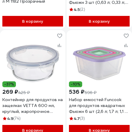
л М 1182 Прозрачный
Фьюжн 3 шт (0,63 л; 0,33 л;
0,15 л) FC1122
4.5
(2)
В корзину
В корзину
-37%
-10%
269 ₽
536 ₽
425 ₽
596 ₽
Контейнер для продуктов на
Набор емкостей Funcook
защелках VETTA 600 мл,
для продуктов квадратных
круглый, жаропрочное
Фьюжн 6 шт (2,6 л; 1,7 л; 1,1 л;
стекло 825-013
0,63 л; 0,33 л; 0,15 л) FC1113
4.9
(74)
4.7
(3)
В корзину
В корзину