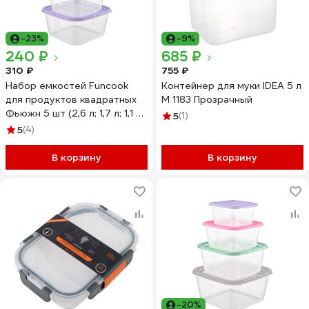
-23%
-9%
240 ₽
685 ₽
310 ₽
755 ₽
Набор емкостей Funcook
Контейнер для муки IDEA 5 л
для продуктов квадратных
М 1183 Прозрачный
Фьюжн 5 шт (2,6 л; 1,7 л; 1,1 л;
5
(1)
0,63 л; 0,33 л) FC1114
5
(4)
В корзину
В корзину
-20%