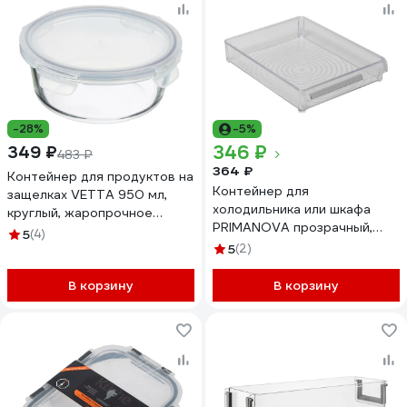
-28%
-5%
346 ₽
349 ₽
483 ₽
364 ₽
Контейнер для продуктов на
Контейнер для
защелках VETTA 950 мл,
холодильника или шкафа
круглый, жаропрочное
PRIMANOVA прозрачный,
стекло 825-012
5
(4)
20.5х28х5 см, акрил M-E27-
5
(2)
50-16
В корзину
В корзину