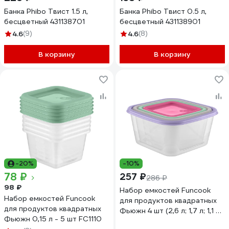
Банка Phibo Твист 1.5 л,
Банка Phibo Твист 0.5 л,
бесцветный 431138701
бесцветный 431138901
4.6
(9)
4.6
(8)
В корзину
В корзину
-20%
-10%
78 ₽
257 ₽
286 ₽
98 ₽
Набор емкостей Funcook
Набор емкостей Funcook
для продуктов квадратных
для продуктов квадратных
Фьюжн 4 шт (2,6 л; 1,7 л; 1,1 л;
Фьюжн 0,15 л - 5 шт FC1110
0,63 л) FC1116