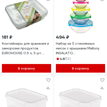
181 ₽
494 ₽
Контейнеры для хранения и
Набор из 5 стеклянных
заморозки продуктов
мисок с крышками Mallony
EUROHOUSE 0.5 л, 5 шт.
INSALATO
15898
150/210/360/510/920 мл
4.8
(52)
007177
В корзину
В корзину