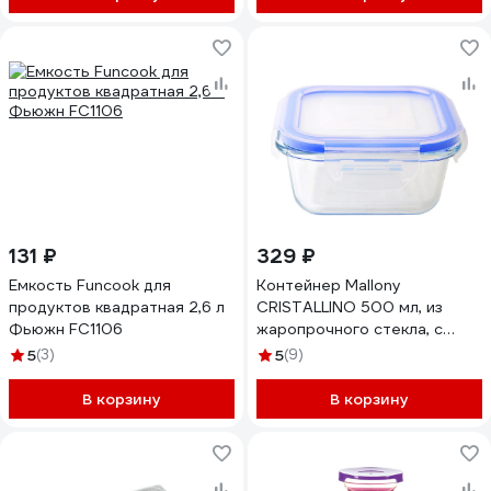
131 ₽
329 ₽
Емкость Funcook для
Контейнер Mallony
продуктов квадратная 2,6 л
CRISTALLINO 500 мл, из
Фьюжн FC1106
жаропрочного стекла, с
крышкой из пластмассы 00
5
(3)
5
(9)
3125
В корзину
В корзину