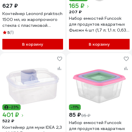
165 ₽
627 ₽
207 ₽
Контейнер Leonord praktisch
Набор емкостей Funcook
1500 мл, из жаропрочного
для продуктов квадратных
стекла с пластиковой
Фьюжн 4 шт (1,7 л; 1,1 л; 0,63
крышкой со съёмными
5
(1)
л; 0,33 л) FC1117
защёлками 106072
В корзину
В корзину
-23%
-11%
401 ₽
85 ₽
95 ₽
522 ₽
Набор емкостей Funcook
Контейнер для муки IDEA 2,3
для продуктов квадратных