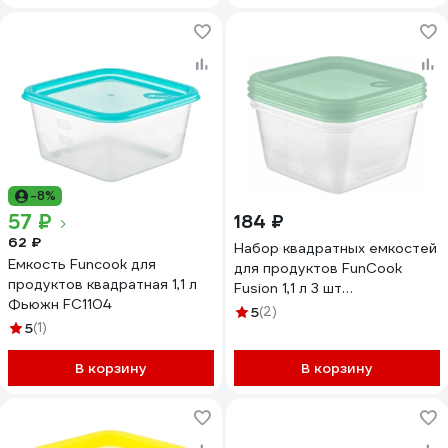
-8%
57 ₽
184 ₽
62 ₽
Набор квадратных емкостей
Емкость Funcook для
для продуктов FunCook
продуктов квадратная 1,1 л
Fusion 1,1 л 3 шт
Фьюжн FC1104
00000048317
5
(2)
5
(1)
В корзину
В корзину