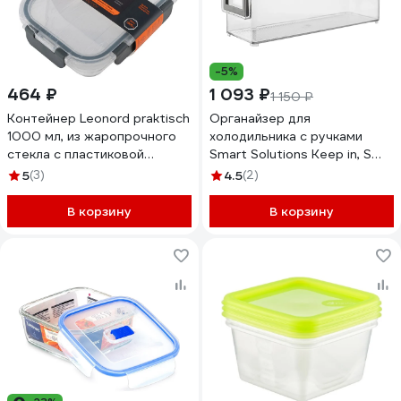
-5%
464 ₽
1 093 ₽
1 150 ₽
Контейнер Leonord praktisch
Органайзер для
1000 мл, из жаропрочного
холодильника с ручками
стекла с пластиковой
Smart Solutions Keep in, S
крышкой со съёмными
SS000076
5
(3)
4.5
(2)
защёлками 106071
В корзину
В корзину