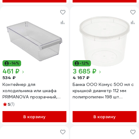
-14%
-12%
461 ₽
3 685 ₽
534 ₽
4 167 ₽
Контейнер для
Банка ООО Комус 500 мл с
холодильника или шкафа
крышкой диаметр 112 мм
PRIMANOVA прозрачный,
полипропилен 198 шт
36х15х10 см, акрил M-E27-
1391799
5
(1)
20-16
В корзину
В корзину