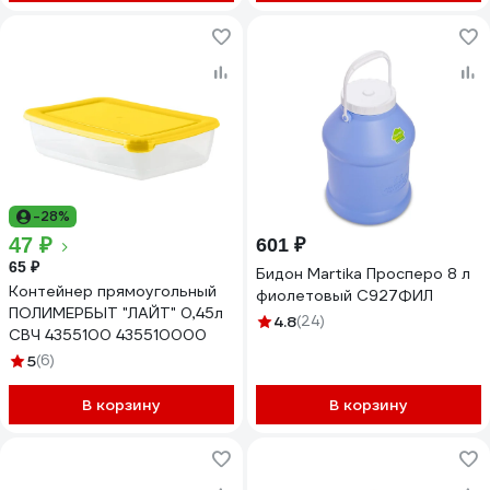
-28%
47 ₽
601 ₽
65 ₽
Бидон Martika Просперо 8 л
Контейнер прямоугольный
фиолетовый С927ФИЛ
ПОЛИМЕРБЫТ "ЛАЙТ" 0,45л
4.8
(24)
СВЧ 4355100 435510000
5
(6)
В корзину
В корзину