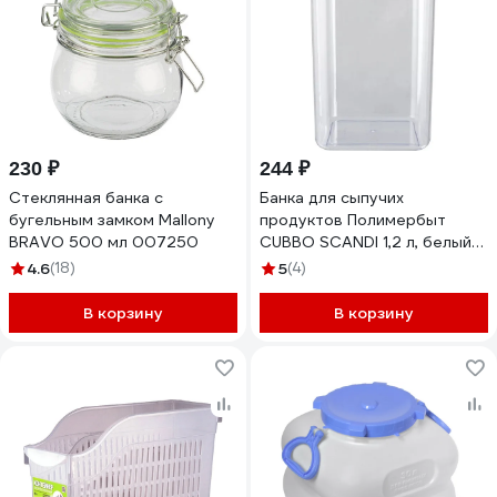
230 ₽
244 ₽
Стеклянная банка с
Банка для сыпучих
бугельным замком Mallony
продуктов Полимербыт
BRAVO 500 мл 007250
CUBBO SCANDI 1,2 л, белый
432670800
4.6
(18)
5
(4)
В корзину
В корзину