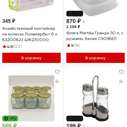
-21%
870 ₽
345 ₽
1 104 ₽
Хозяйственный контейнер
Фляга Martika Гранде 30 л, с
на колесах Полимербыт 6 л
ручками, белая С909БЕЛ
63200623 436230000
5
(14)
4.8
(122)
В корзину
В корзину
-9%
-17%
505 ₽
199 ₽