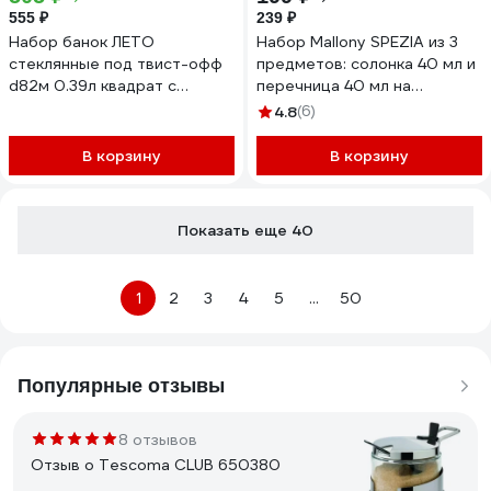
555 ₽
239 ₽
Набор банок ЛЕТО
Набор Mallony SPEZIA из 3
стеклянные под твист-офф
предметов: солонка 40 мл и
d82м 0.39л квадрат с
перечница 40 мл на
крышкой золотистой 10шт
подставке нержавеющая
4.8
(6)
97606
сталь, стекло 9367
В корзину
В корзину
Показать еще 40
1
2
3
4
5
...
50
Популярные отзывы
8 отзывов
Отзыв о Tescoma CLUB 650380