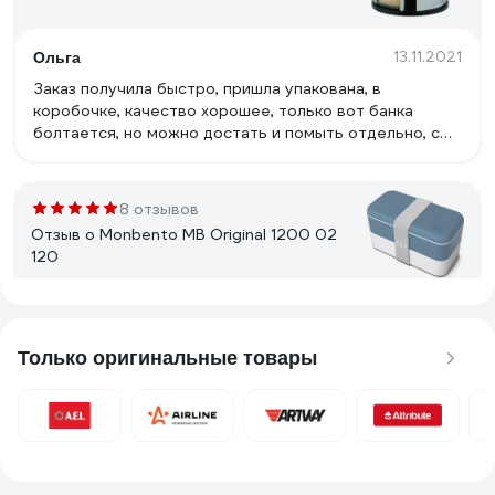
13.11.2021
Ольга
Заказ получила быстро, пришла упакована, в
коробочке, качество хорошее, только вот банка
болтается, но можно достать и помыть отдельно, с
ложечкой пластиковой, объем конечно
маловат,небольшая... смотрится классно очень!
8 отзывов
Отзыв о Monbento MB Original 1200 02
120
16.01.2021
Имя скрыто
Красивый, практичный
Только оригинальные товары
73 отзыва
Отзыв о Phibo ФРЭШ 433139809