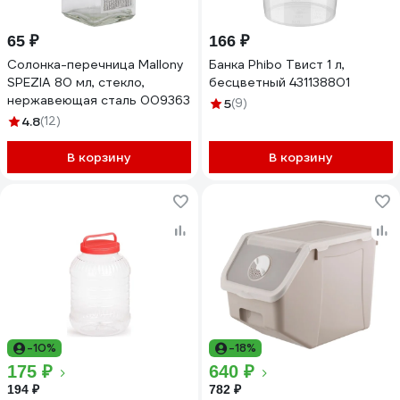
65 ₽
166 ₽
Солонка-перечница Mallony
Банка Phibo Твист 1 л,
SPEZIA 80 мл, стекло,
бесцветный 431138801
нержавеющая сталь 009363
5
(9)
4.8
(12)
В корзину
В корзину
-10%
-18%
175 ₽
640 ₽
194 ₽
782 ₽