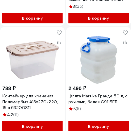
5
(26)
В корзину
В корзину
788 ₽
2 490 ₽
Контейнер для хранения
Фляга Martika Гранде 50 л, с
Полимербыт 415х270х220,
ручками, белая С911БЕЛ
15 л 63200811
5
(9)
4.7
(11)
В корзину
В корзину