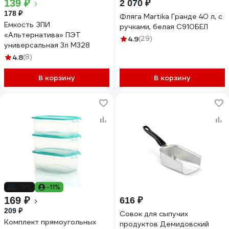
139 ₽
2 070 ₽
178 ₽
Фляга Martika Гранде 40 л, с
Емкость ЗПИ
ручками, белая С910БЕЛ
«Альтернатива» ПЭТ
4.9
(29)
универсальная 3л М328
4.8
(8)
В корзину
В корзину
-19%
-11%
169 ₽
616 ₽
209 ₽
Совок для сыпучих
Комплект прямоугольных
продуктов Демидовский