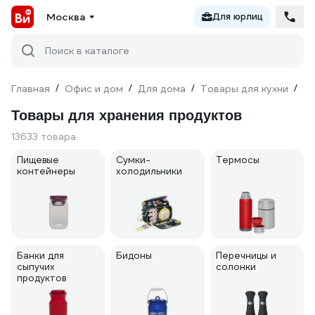
Москва
Для юрлиц
Поиск в каталоге
Главная
/
Офис и дом
/
Для дома
/
Товары для кухни
/
То
Товары для хранения продуктов
13633 товара
Пищевые
Сумки-
Термосы
контейнеры
холодильники
Банки для
Бидоны
Перечницы и
сыпучих
солонки
продуктов