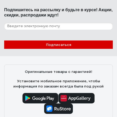
06.03.2023
Роман Романеннко
Подпишитесь
на рассылку
и будьте в курсе! Акции,
скидки, распродажи ждут!
Ношу обеды. Герметично. Есть клапан. При разогреве
в микроволновке 1-2 минуты не деформируется.
Подписаться
Оригинальные товары с гарантией!
Установите мобильное приложение, чтобы
информация по заказам всегда была под рукой