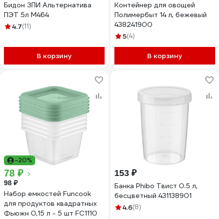
Бидон ЗПИ Альтернатива
Контейнер для овощей
ПЭТ 5л М464
Полимербыт 14 л, бежевый
438241900
4.7
(11)
5
(4)
В корзину
В корзину
-20%
78 ₽
153 ₽
98 ₽
Банка Phibo Твист 0.5 л,
Набор емкостей Funcook
бесцветный 431138901
для продуктов квадратных
4.6
(8)
Фьюжн 0,15 л - 5 шт FC1110