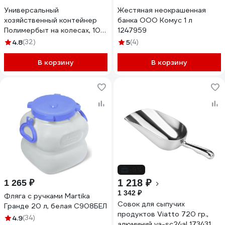
Универсальный
Жестяная неокрашенная
хозяйственный контейнер
банка ООО Комус 1 л
Полимербыт на колесах, 10 л
1247959
63200823 438230000
4.8
(32)
5
(4)
В корзину
В корзину
-9%
1 218 ₽
1 265 ₽
1 342 ₽
Фляга с ручками Martika
Совок для сыпучих
Гранде 20 л, белая С908БЕЛ
продуктов Viatto 720 гр.,
4.9
(34)
алюминий va-sc24al 173431