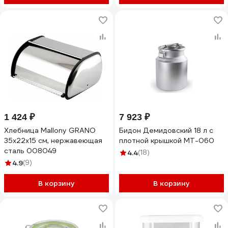
1 424 ₽
7 923 ₽
Хлебница Mallony GRANO
Бидон Демидовский 18 л с
35х22х15 см, нержавеющая
плотной крышкой МТ-060
сталь 008049
4.4
(18)
4.9
(9)
В корзину
В корзину