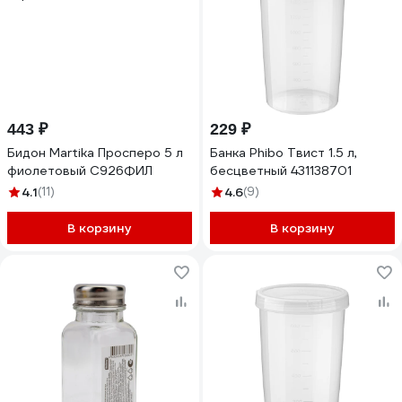
443 ₽
229 ₽
Бидон Martika Просперо 5 л
Банка Phibo Твист 1.5 л,
фиолетовый С926ФИЛ
бесцветный 431138701
4.1
(11)
4.6
(9)
В корзину
В корзину