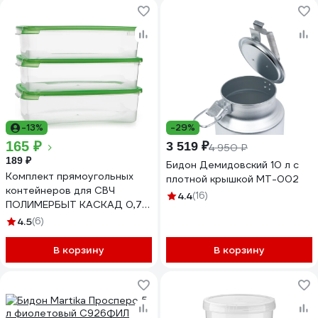
-13%
-29%
165 ₽
3 519 ₽
4 950 ₽
189 ₽
Бидон Демидовский 10 л с
Комплект прямоугольных
плотной крышкой МТ-002
контейнеров для СВЧ
4.4
(16)
ПОЛИМЕРБЫТ КАСКАД 0,7 л
из 3 шт 4354001
4.5
(6)
В корзину
В корзину