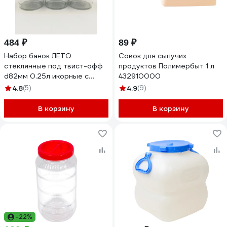
484 ₽
89 ₽
Набор банок ЛЕТО
Совок для сыпучих
стеклянные под твист-офф
продуктов Полимербыт 1 л
d82мм 0.25л икорные с
432910000
крышкой золотист - 10шт
4.8
(5)
4.9
(9)
97607
В корзину
В корзину
-22%