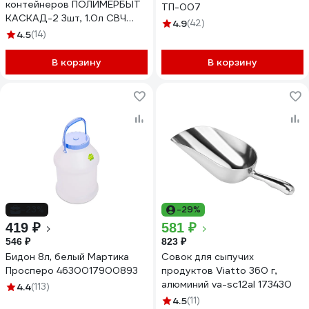
контейнеров ПОЛИМЕРБЫТ
ТП-007
КАСКАД-2 3шт, 1.0л СВЧ
4.9
(42)
4357001
4.5
(14)
В корзину
В корзину
-23%
-29%
419 ₽
581 ₽
546 ₽
823 ₽
Бидон 8л, белый Мартика
Совок для сыпучих
Просперо 4630017900893
продуктов Viatto 360 г,
алюминий va-sc12al 173430
4.4
(113)
4.5
(11)