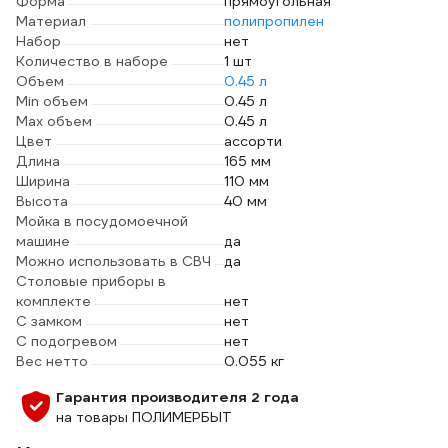
Форма
прямоугольная
Материал
полипропилен
Набор
нет
Количество в наборе
1 шт
Объем
0.45 л
Min объем
0.45 л
Max объем
0.45 л
Цвет
ассорти
Длина
165 мм
Ширина
110 мм
Высота
40 мм
Мойка в посудомоечной
машине
да
Можно использовать в СВЧ
да
Столовые приборы в
комплекте
нет
С замком
нет
С подогревом
нет
Вес нетто
0.055 кг
Гарантия производителя 2 года
на товары ПОЛИМЕРБЫТ