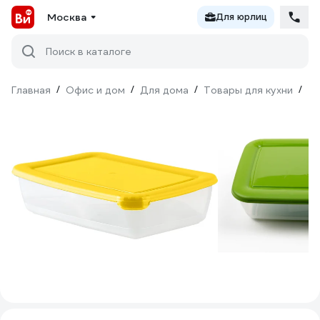
Москва
Для юрлиц
Поиск в каталоге
Главная
/
Офис и дом
/
Для дома
/
Товары для кухни
/
То