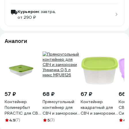
Курьером:
завтра,
от 290 ₽
Аналоги
57 ₽
68 ₽
67 ₽
66 
Контейнер
Прямоугольный
Контейнер
Конт
Полимербыт
контейнер для
квадратный для
СВЧ 
PRACTIC для СВЧ,
СВЧ и заморозки
СВЧ и заморозки
Сиес
0.5 л 438920000
Умничка 0,5 л
Мультипласт
А90
4.9
(7)
5
(3)
4.
микс MPU8126
Групп 0,9 л 33