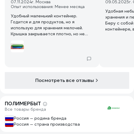
07.11.2024
г. Москва
09.05.2025
г.
Опыт использования: Менее месяца
Удобная неб
Удобный маленький контейнер.
хранения и п
Годится и для продуктов, но я
Беру с собой
использую для хранения мелочей.
контейнере, 
Крышка закрывается плотно, но не
разогревать 
туго.
Посмотреть все отзывы
ПОЛИМЕРБЫТ
Все товары бренда
Россия — родина бренда
Россия — страна производства