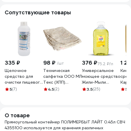
ПАСТЕЛЬ
MPG7228
Сопутствующие товары
335 ₽
98 ₽
376 ₽
1 2
/шт
75.2 ₽/л
Щелочное
Техническая
Универсальное
Кисл
средство для
салфетка ООО МЛ
моющее средство
сред
очистки пищевого
Текс (ХПП)
Жили-Мыли
Кара
оборудования
80x100 см, серая,
"Локус" аромат
мойк
5
(7)
4.5
(2)
3.5
(25)
5
(
51АБ Мультимэйд
в индивидуальном
"Лимон", 5 л, ПЭТ
обор
удаляет жир,
пакете 22-3040
4623721540318
удал
дезинфекция, 1 л
моло
4607002302932
пивно
О товаре
460
Прямоугольный контейнер ПОЛИМЕРБЫТ ЛАЙТ 0.45л СВЧ
4355100 используется для хранения различных