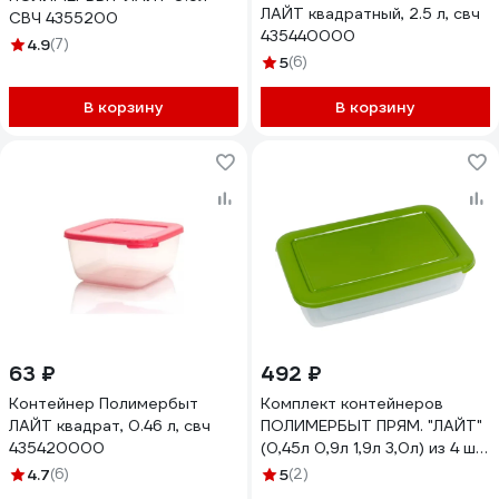
ЛАЙТ квадратный, 2.5 л, свч
СВЧ 4355200
435440000
4.9
(7)
5
(6)
В корзину
В корзину
63 ₽
492 ₽
Контейнер Полимербыт
Комплект контейнеров
ЛАЙТ квадрат, 0.46 л, свч
ПОЛИМЕРБЫТ ПРЯМ. "ЛАЙТ"
435420000
(0,45л 0,9л 1,9л 3,0л) из 4 шт
СВЧ 4355600 435560000
4.7
(6)
5
(2)