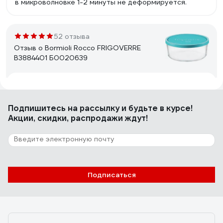
в микроволновке 1-2 минуты не деформируется.
52 отзыва
Отзыв о Bormioli Rocco FRIGOVERRE
B3884401 Б0020639
Алла К.
12.10.2020
Удобный.
Подпишитесь
на рассылку
и будьте в курсе!
Акции, скидки, распродажи ждут!
3 отзыва
Отзыв о Martika Маджико С418
Подписаться
Евгений Б.
20.11.2024
Приобрел емкость для мытья фруктов и крупных круп.
По предназначению, т.е. для разморозки, также
использовал. Вполне справляется с обеими задачами.