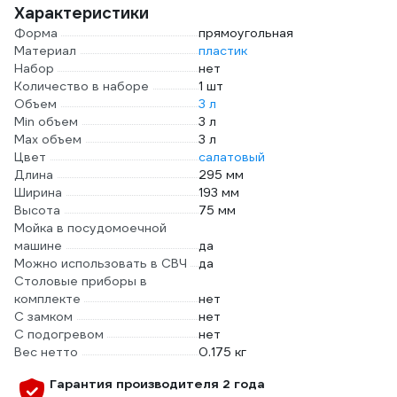
Характеристики
Форма
прямоугольная
Материал
пластик
Набор
нет
Количество в наборе
1 шт
Объем
3 л
Min объем
3 л
Max объем
3 л
Цвет
салатовый
Длина
295 мм
Ширина
193 мм
Высота
75 мм
Мойка в посудомоечной
машине
да
Можно использовать в СВЧ
да
Столовые приборы в
комплекте
нет
С замком
нет
С подогревом
нет
Вес нетто
0.175 кг
Гарантия производителя 2 года