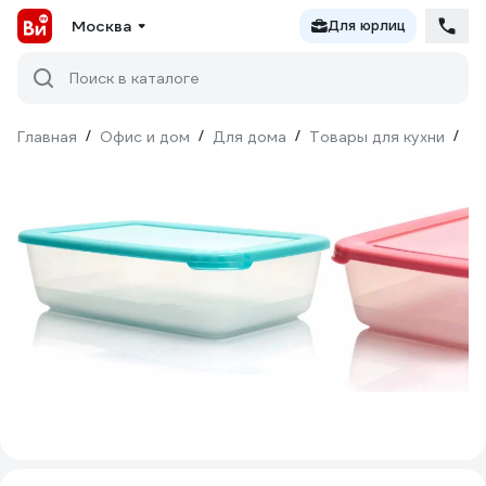
Москва
Для юрлиц
Поиск в каталоге
Главная
/
Офис и дом
/
Для дома
/
Товары для кухни
/
То