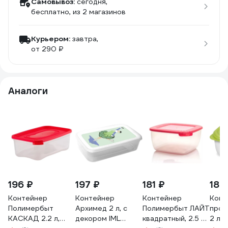
Самовывоз:
сегодня,
бесплатно
, из 2 магазинов
Курьером:
завтра,
от 290 ₽
Аналоги
196 ₽
197 ₽
181 ₽
184
Контейнер
Контейнер
Контейнер
Конт
Полимербыт
Архимед 2 л, с
Полимербыт ЛАЙТ
прод
КАСКАД 2.2 л,
декором IML
квадратный, 2.5 л,
2 л 