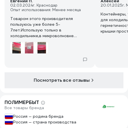
Евгений П.
Алексей
02.03.2024
г. Краснодар
20.01.2025
г.
Опыт использования: Менее месяца
Контейнеры, 
Товаром этого производителя
для холодиль
пользуюсь уже более 5-
герметичность
7лет.Использую только в
крышки прост
холодильнике,в микроволновке
хотя есть нам
разогреваю в других коробках(они на
3 год,уже желтеют и темнеют)
Посмотреть все отзывы
ПОЛИМЕРБЫТ
Все товары бренда
Россия — родина бренда
Россия — страна производства