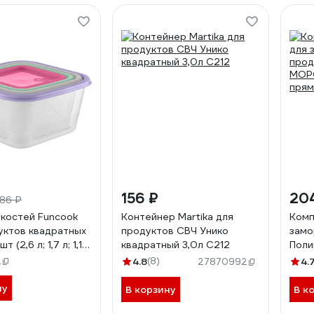
156 ₽
20
86 ₽
костей Funcook
Контейнер Martika для
Комп
уктов квадратных
продуктов СВЧ Унико
замо
 (2,6 л; 1,7 л; 1,1
квадратный 3,0л С212
Пол
 FC1116
шт, 
2
4.8
(8)
4.
27870992
435
ну
В корзину
В к