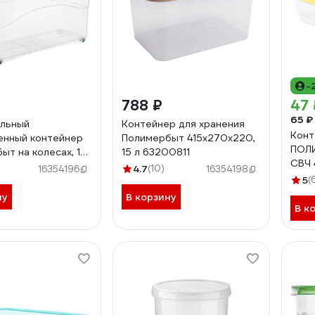
-
788 ₽
47 
65 ₽
альный
Контейнер для хранения
Конт
енный контейнер
Полимербыт 415х270х220,
ПОЛИ
ыт на колесах, 10
15 л 63200811
СВЧ 
823 438230000
4.7
(10)
16354196
16354198
5
(
ну
В корзину
В к