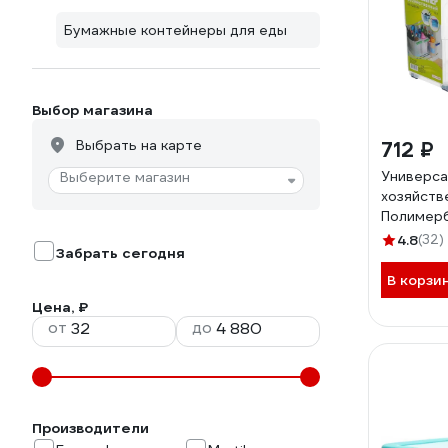
Бумажные контейнеры для еды
Выбор магазина
Выбрать на карте
712 ₽
Универс
Выберите магазин
хозяйств
Полимерб
л 63200
4.8
(32)
Забрать сегодня
В корзи
Цена, ₽
от
до
Производители