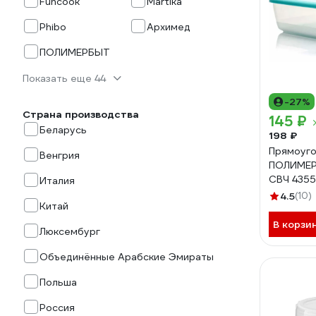
Funcook
Martika
Phibo
Архимед
ПОЛИМЕРБЫТ
Показать еще 44
-27%
Страна производства
145 ₽
Беларусь
198 ₽
Прямоуго
Венгрия
ПОЛИМЕР
СВЧ 435
Италия
4.5
(10)
Китай
В корзи
Люксембург
Объединённые Арабские Эмираты
Польша
Россия