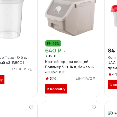
-18%
640 ₽
84
782 ₽
bo Твист 0.5 л,
Конт
Контейнер для овощей
ый 431138901
КАСК
Полимербыт 14 л, бежевый
прям
17208097
438241900
435
4.
5
(4)
28441472
ну
В к
В корзину