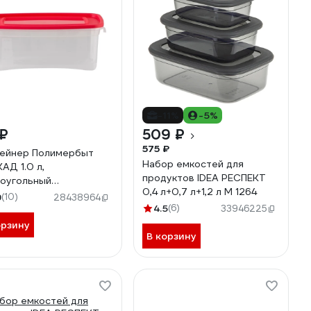
-11%
-5%
 ₽
509 ₽
575 ₽
ейнер Полимербыт
Набор емкостей для
АД 1.0 л,
продуктов IDEA РЕСПЕКТ
оугольный
0,4 л+0,7 л+1,2 л М 1264
700000
9
(10)
28438964
4.5
(6)
33946225
орзину
В корзину