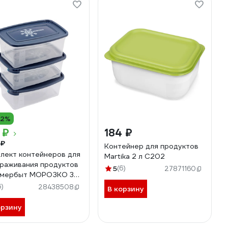
12%
 ₽
184 ₽
 ₽
Контейнер для продуктов
лект контейнеров для
Martika 2 л С202
раживания продуктов
5
(6)
27871160
имербыт МОРОЗКО 3
1 л, прямоугольный
6)
28438508
В корзину
703600
орзину