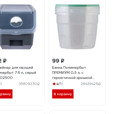
2 ₽
99 ₽
ейнер для овощей
Банка Полимербыт
мербыт 7.6 л, серый
ПРЕМИУМ 0,5 л, с
202500
герметичной крышкой
434320100
3)
4
(6)
35809230
28439426
орзину
В корзину