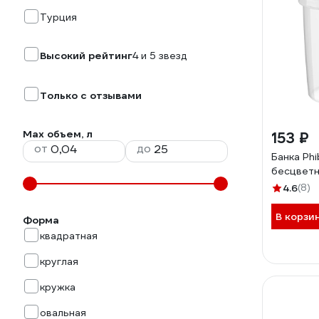
Турция
Высокий рейтинг
4 и 5 звезд
Только с отзывами
Max объем, л
153 ₽
от
до
Банка Phi
бесцветн
4.6
(8)
В корзи
Форма
квадратная
круглая
кружка
овальная