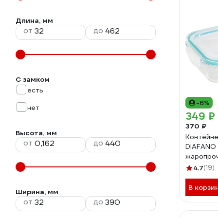
Длина, мм
от
до
С замком
есть
-6%
нет
349 ₽
370 ₽
Высота, мм
Контейне
от
до
DIAFANO 
жаропроч
крышкой 
4.7
(19)
прямоугл
температ
В корзи
Ширина, мм
С 00 547
от
до