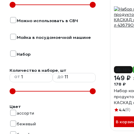
Можно использовать в СВЧ
Мойка в посудомоечной машине
Набор
-16%
Количество в наборе, шт
от
до
149 ₽
178 ₽
Набор ко
продукт
КАСКАД к
Цвет
л 43679
4.4
(8)
ассорти
В корзи
бежевый