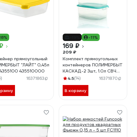
28%
-19%
-11%
₽
169 ₽
209 ₽
ейнер прямоугольный
Комплект прямоугольных
МЕРБЫТ "ЛАЙТ" 0,45л
контейнеров ПОЛИМЕРБЫТ
4355100 435510000
КАСКАД-2 3шт, 1.0л СВЧ
4357001
6)
4.5
(14)
16371863
16371870
орзину
В корзину