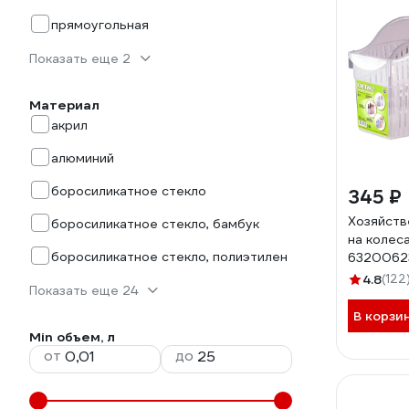
прямоугольная
Показать еще 2
Материал
акрил
алюминий
боросиликатное стекло
345 ₽
Хозяйств
боросиликатное стекло, бамбук
на колес
боросиликатное стекло, полиэтилен
6320062
4.8
(122
Показать еще 24
В корзи
Min объем, л
от
до