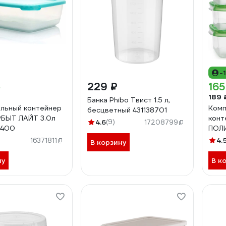
-
229 ₽
165
189 
Банка Phibo Твист 1.5 л,
льный контейнер
Комп
бесцветный 431138701
БЫТ ЛАЙТ 3.0л
конт
4.6
(9)
17208799
5400
ПОЛ
л из
4.
16371811
В корзину
ну
В к