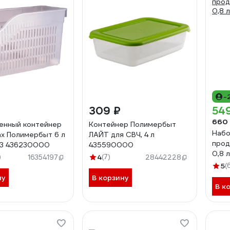
-
309 ₽
54
660
енный контейнер
Контейнер Полимербыт
Набо
ах Полимербыт 6 л
ЛАЙТ для СВЧ, 4 л
прод
3 436230000
435590000
0,8 л
)
4
(7)
16354197
28442228
5
(
ну
В корзину
В к