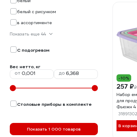
белый
белый с рисунком
в ассортименте
Показать еще 44
С подогревом
Вес нетто, кг
от
до
-10%
257 ₽
2
Набор ем
для прод
Столовые приборы в комплекте
Фьюжн 4 шт
л; 0,63 л)
3189130
В корзи
Показать 1 000 товаров