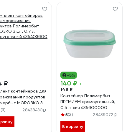
-5%
4 ₽
140 ₽
148 ₽
лект контейнеров для
Контейнер Полимербыт
раживания продуктов
ПРЕМИУМ прямоугольный,
имербыт МОРОЗКО 3
0,5 л, свч 435600000
0.7 л, прямоугольный
7
(3)
28438430
403600
5
(2)
28439072
орзину
В корзину