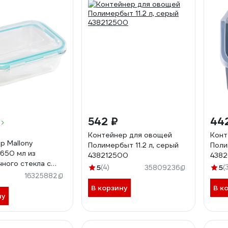
542 ₽
44
Контейнер для овощей
Конт
р Mallony
Полимербыт 11.2 л, серый
Поли
650 мл из
438212500
438
ного стекла с
5
(4)
5
(
35809236
из пластмассы
16325882
ьный,
В корзину
В к
ура -20 до +200
ну
1