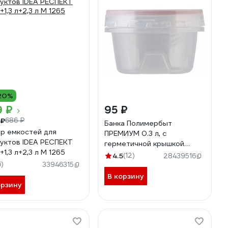
20%
9 ₽
95 ₽
 ₽
686 ₽
Банка Полимербыт
р емкостей для
ПРЕМИУМ 0.3 л, с
уктов IDEA РЕСПЕКТ
герметичной крышкой
+1,3 л+2,3 л М 1265
434310100
4.5
(12)
28439516
6)
33946315
В корзину
орзину