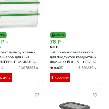
13%
-20%
 ₽
78 ₽
₽
98 ₽
лект прямоугольных
Набор емкостей Funcook
ейнеров для СВЧ
для продуктов квадратных
ИМЕРБЫТ КАСКАД 0,7
Фьюжн 0,15 л - 5 шт FC1110
 3 шт 4354001
5
(6)
4.8
(8)
20975853
31891230
орзину
В корзину