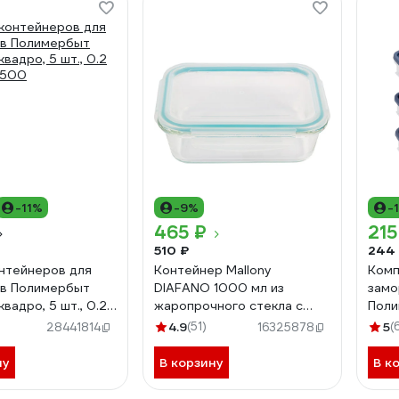
-11%
-9%
-
465 ₽
215
510 ₽
244
нтейнеров для
Контейнер Mallony
Комп
ов Полимербыт
DIAFANO 1000 мл из
замо
вадро, 5 шт., 0.2
жаропрочного стекла с
Пол
0500
крышкой из пластмассы
шт, 
4.9
(51)
5
(
28441814
16325878
прямоугльный,
435
температура -20 до+200
ну
В корзину
В к
С 005472