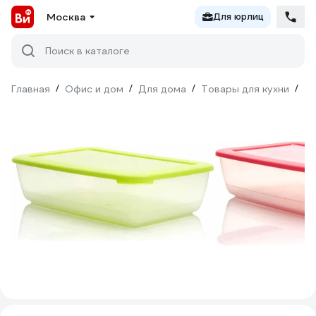
Москва
Для юрлиц
Поиск в каталоге
Главная
/
Офис и дом
/
Для дома
/
Товары для кухни
/
То