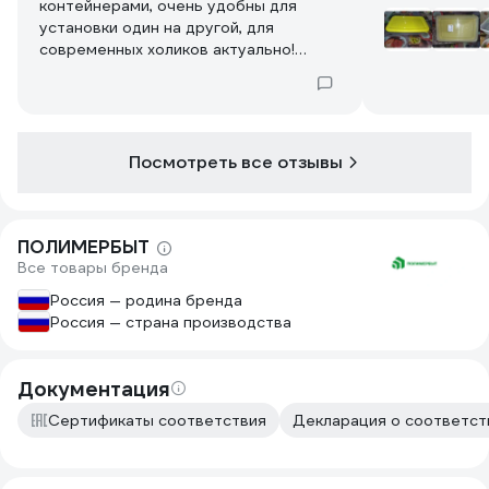
контейнерами, очень удобны для
установки один на другой, для
современных холиков актуально!
Контейнер отличный, пластик плотный,
крышка закрывается достаточно
плотно, но не совсем герметично.
Хватает на 3-4года, потом либо
крышка, либо сам контейнер
Посмотреть все отзывы
трескается. Тогда его запаиваю
суперклеем и использую как поддон
для рассады, а крышка, как веер для
ПОЛИМЕРБЫТ
мангала. Благодарю склад ВИ, за
Все товары бренда
любимые мной красные крышки!
Производитель сменил цвета крышек
Россия — родина бренда
в худшую сторону, болотный цвет для
Россия — страна производства
пищевых контейнеров - это ФУУУУ!
Документация
Сертификаты соответствия
Декларация о соответст