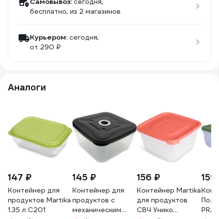
Самовывоз:
сегодня,
бесплатно
, из 2 магазинов
Курьером:
сегодня,
от 290 ₽
Аналоги
147 ₽
145 ₽
156 ₽
159
Контейнер для
Контейнер для
Контейнер Martika
Конт
продуктов Martika
продуктов с
для продуктов
Поли
1.35 л С201
механическим
СВЧ Унико
PRAC