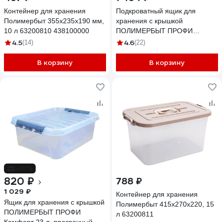
Контейнер для хранения
Подкроватный ящик для
Полимербыт 355х235х190 мм,
хранения с крышкой
10 л 63200810 438100000
ПОЛИМЕРБЫТ ПРОФИ
Комфорт 35 л, на колесах,
4.5
4.6
(14)
(22)
прозрачный 63200797
437970000
В корзину
В корзину
-20%
820 ₽
788 ₽
1 029 ₽
Контейнер для хранения
Ящик для хранения с крышкой
Полимербыт 415х270х220, 15
ПОЛИМЕРБЫТ ПРОФИ
л 63200811