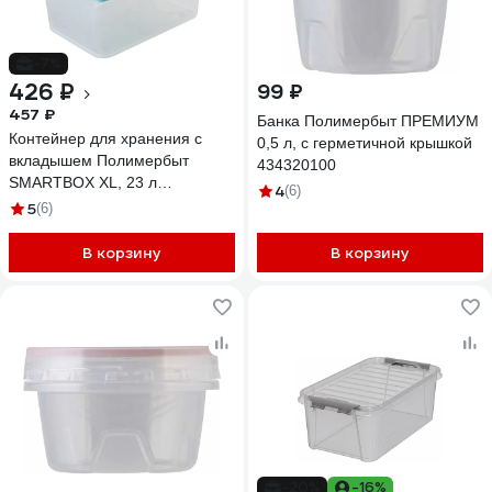
-7%
426 ₽
99 ₽
457 ₽
Банка Полимербыт ПРЕМИУМ
Контейнер для хранения с
0,5 л, с герметичной крышкой
вкладышем Полимербыт
434320100
SMARTBOX XL, 23 л
4
(6)
434850000
5
(6)
В корзину
В корзину
-20%
-16%