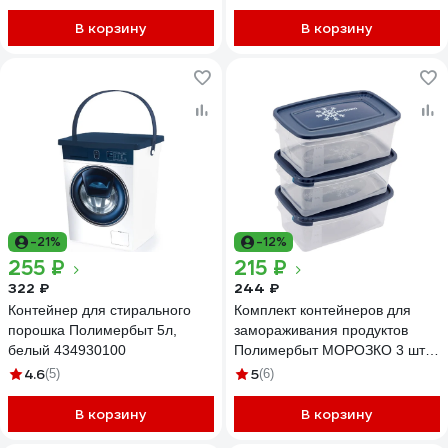
В корзину
В корзину
-21%
-12%
255 ₽
215 ₽
322 ₽
244 ₽
Контейнер для стирального
Комплект контейнеров для
порошка Полимербыт 5л,
замораживания продуктов
белый 434930100
Полимербыт МОРОЗКО 3 шт, 1
л, прямоугольный 435703600
4.6
5
(5)
(6)
В корзину
В корзину