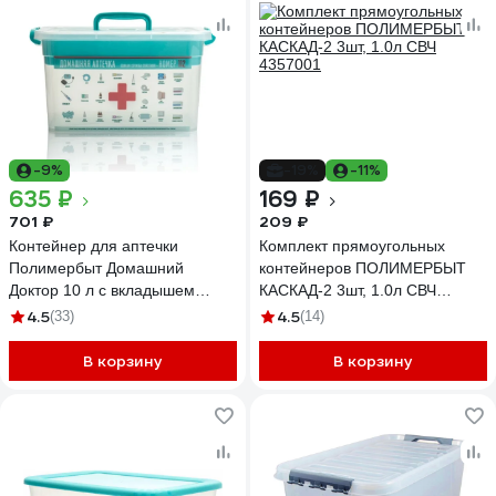
-9%
-19%
-11%
635 ₽
169 ₽
701 ₽
209 ₽
Контейнер для аптечки
Комплект прямоугольных
Полимербыт Домашний
контейнеров ПОЛИМЕРБЫТ
Доктор 10 л с вкладышем
КАСКАД-2 3шт, 1.0л СВЧ
355х235х190 мм 438100300
4357001
4.5
4.5
(33)
(14)
В корзину
В корзину