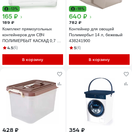
-13%
-18%
165 ₽
640 ₽
189 ₽
782 ₽
Комплект прямоугольных
Контейнер для овощей
контейнеров для СВЧ
Полимербыт 14 л, бежевый
ПОЛИМЕРБЫТ КАСКАД 0,7 л
438241900
из 3 шт 4354001
4.5
5
(6)
(4)
В корзину
В корзину
428 ₽
354 ₽