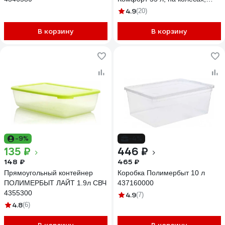
прозрачный 63200798
4.9
(20)
437980000
В корзину
В корзину
-9%
-4%
135 ₽
446 ₽
148 ₽
465 ₽
Прямоугольный контейнер
Коробка Полимербыт 10 л
ПОЛИМЕРБЫТ ЛАЙТ 1.9л СВЧ
437160000
4355300
4.9
(7)
4.8
(6)