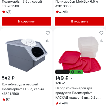
Полимербыт 7.6 л, серый
Полимербыт MobiBox 6,5 л
438202500
438130000
5
4.7
(3)
(6)
В корзину
В корзину
-16%
-11%
149 ₽
542 ₽
178 ₽
Контейнер для овощей
Набор контейнеров для
Полимербыт 11.2 л, серый
продуктов Полимербыт
438212500
КАСКАД квадро, 5 шт., 0.2 л
5
(4)
436790500
4.4
(8)