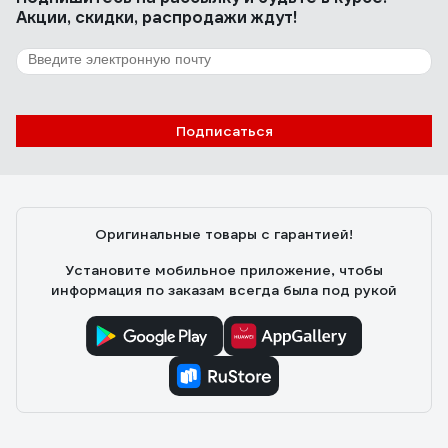
Приемлемая цена
Акции, скидки, распродажи ждут!
31 отзыв
Отзыв о CURVER СТОКГОЛЬМ ROMANCE
04711-D64
Подписаться
Пользователь
01.11.2020
Качественный пластик
Оригинальные товары с гарантией!
Установите мобильное приложение, чтобы
информация по заказам всегда была под рукой