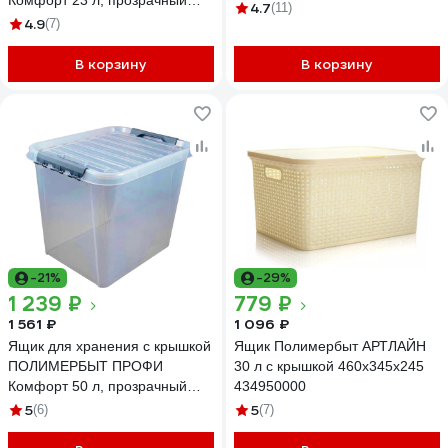
Комфорт 23 л, прозрачный
4.7
(11)
63200794 437940000
4.9
(7)
В корзину
В корзину
-21%
-29%
1 239 ₽
779 ₽
1 561 ₽
1 096 ₽
Ящик для хранения с крышкой
Ящик Полимербыт АРТЛАЙН
ПОЛИМЕРБЫТ ПРОФИ
30 л с крышкой 460x345x245
Комфорт 50 л, прозрачный
434950000
63200796 437960000
5
5
(6)
(7)