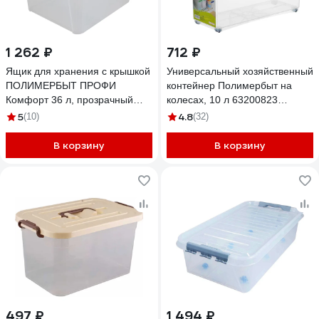
1 262 ₽
712 ₽
Ящик для хранения с крышкой
Универсальный хозяйственный
ПОЛИМЕРБЫТ ПРОФИ
контейнер Полимербыт на
Комфорт 36 л, прозрачный
колесах, 10 л 63200823
63200795 437950000
438230000
5
4.8
(10)
(32)
В корзину
В корзину
497 ₽
1 494 ₽