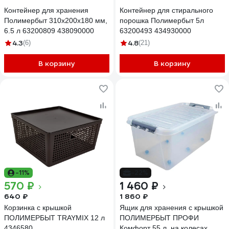
Контейнер для хранения
Контейнер для стирального
Полимербыт 310х200х180 мм,
порошка Полимербыт 5л
6.5 л 63200809 438090000
63200493 434930000
4.3
4.8
(6)
(21)
В корзину
В корзину
-11%
-22%
570 ₽
1 460 ₽
640 ₽
1 860 ₽
Корзинка с крышкой
Ящик для хранения с крышкой
ПОЛИМЕРБЫТ TRAYMIX 12 л
ПОЛИМЕРБЫТ ПРОФИ
4346580
Комфорт 55 л, на колесах,