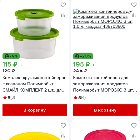
-4%
-20%
115 ₽
195 ₽
120 ₽
244 ₽
Комплект круглых контейнеров
Комплект контейнеров для
с клапаном Полимербыт
замораживания продуктов
СМАЙЛ КОМПЛЕКТ 2 шт., для
Полимербыт МОРОЗКО 3 шт,
СВЧ, 0.4+0.8 л 435210200
1.0 л, квадрат 436703600
5
5
(3)
(4)
В корзину
В корзину