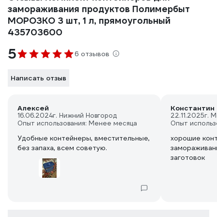
замораживания продуктов Полимербыт
МОРОЗКО 3 шт, 1 л, прямоугольный
435703600
5
6 отзывов
Написать отзыв
Алексей
Константин
16.06.2024
г. Нижний Новгород
22.11.2025
г. 
Опыт использования: Менее месяца
Опыт использ
Удобные контейнеры, вместительные,
хорошие кон
без запаха, всем советую.
замораживани
заготовок