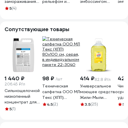
замораживания
рельефом и
эмбоссингом
эмбо
продуктов
эмбоссингом
original 1,3л
kitch
5
(4)
Полимербыт
premium 1,3л
(черный)
(чер
МОРОЗКО 3 шт,
(черный)
440200213
4402
1.0 л, квадрат
440200313
Сопутствующие товары
436703600
1 440 ₽
98 ₽
414 ₽
420
/шт
82.8 ₽/л
206.45 ₽/л
Техническая
Универсальное
Чист
Сильнощелочной
салфетка ООО МЛ
моющее средство
сред
низкопенный
Текс (ХПП)
Жили-Мыли
удал
концентрат для
80x100 см, серая,
"Локус" аромат
жира
4.5
(2)
3.5
(25)
5
(
очистки алюминия
5
(1)
в индивидуальном
"Лимон", 5 л, ПЭТ
AMOL
и его сплавов
пакете 22-3040
4623721540318
05
PRO-BRITE SL-177
5 л 177-5