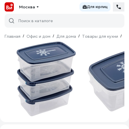
Москва
Для юрлиц
Поиск в каталоге
Главная
/
Офис и дом
/
Для дома
/
Товары для кухни
/
То