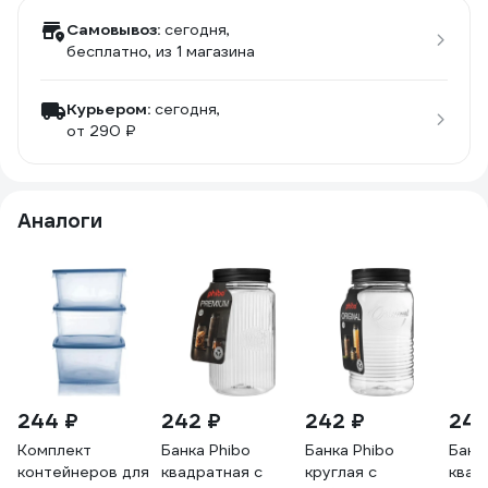
Самовывоз:
сегодня,
бесплатно
, из 1 магазина
Курьером:
сегодня,
от 290 ₽
Аналоги
244 ₽
242 ₽
242 ₽
242
Комплект
Банка Phibo
Банка Phibo
Банк
контейнеров для
квадратная с
круглая с
квад