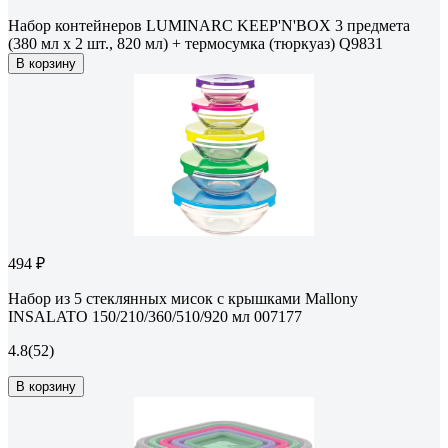
Набор контейнеров LUMINARC KEEP'N'BOX 3 предмета
(380 мл х 2 шт., 820 мл) + термосумка (тюркуаз) Q9831
В корзину
494 ₽
Набор из 5 стеклянных мисок с крышками Mallony
INSALATO 150/210/360/510/920 мл 007177
4.8
(52)
В корзину