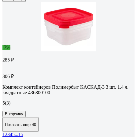
-7%
285 ₽
306 ₽
Комплект контейнеров Полимербыт КАСКАД-3 3 шт, 1.4 л,
квадратные 436800100
5
(3)
В корзину
Показать еще 40
1
2
3
4
5
...
15