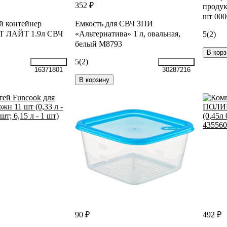
352 ₽
продук
шт 000
й контейнер
Емкость для СВЧ ЗПИ
 ЛАЙТ 1.9л СВЧ
«Альтернатива» 1 л, овальная,
5
(2)
белый М8793
В корз
5
(2)
16371801
30287216
В корзину
90 ₽
492 ₽