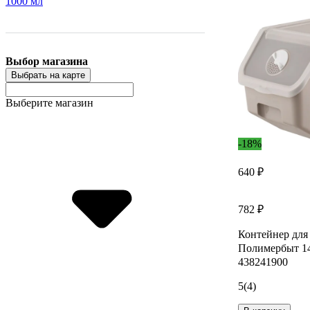
1000 мл
Выбор магазина
Выбрать на карте
Выберите магазин
-18%
640 ₽
782 ₽
Контейнер для
Полимербыт 14
438241900
5
(4)