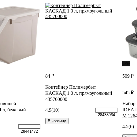
-7%
84 ₽
509 ₽
Контейнер Полимербыт
545 ₽
КАСКАД 1.0 л, прямоугольный
435700000
 овощей
Набор 
 л, бежевый
IDEA Р
4.9
(10)
28438964
М 126
В корзину
4.5
(6)
28441472