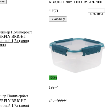
ину
КВАДРО 3шт, 1.0л СВЧ 4367001
4.7
(7)
16371861
В корзину
-33%
199 ₽
йнер Полимербыт
245 ₽
299 ₽
ERFLY BRIGHT
ичный 1,7л (хвоя)