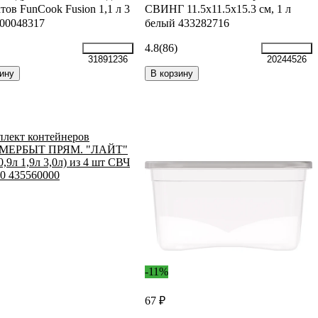
тов FunCook Fusion 1,1 л 3
СВИНГ 11.5x11.5x15.3 см, 1 л
00048317
белый 433282716
4.8
(86)
31891236
20244526
ину
В корзину
-11%
67 ₽