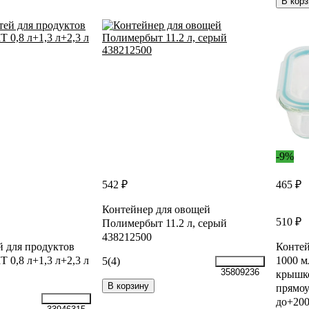
В корз
-9%
542 ₽
465 ₽
Контейнер для овощей
510 ₽
Полимербыт 11.2 л, серый
438212500
й для продуктов
Конте
0,8 л+1,3 л+2,3 л
1000 м
5
(4)
35809236
крышко
В корзину
прямоу
до+200