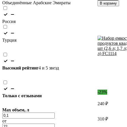
Объединённые Арабские Эмираты
31891302
В корзину
Россия
Турция
Высокий рейтинг
4 и 5 звезд
-23%
Только с отзывами
240 ₽
Max объем, л
310 ₽
от