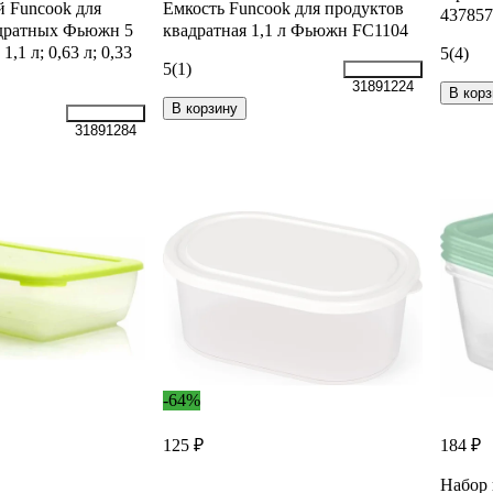
й Funcook для
Емкость Funcook для продуктов
437857
адратных Фьюжн 5
квадратная 1,1 л Фьюжн FC1104
 1,1 л; 0,63 л; 0,33
5
(4)
5
(1)
31891224
В корз
В корзину
31891284
-64%
125 ₽
184 ₽
Набор 