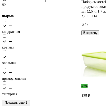
Набор емкосте
до
продуктов кв
шт (2,6 л; 1,7 л;
Форма
л) FC1114
5
(4)
квадратная
В корзину
круглая
овальная
прямоугольная
-9%
фигурная
135 ₽
Показать еще 1