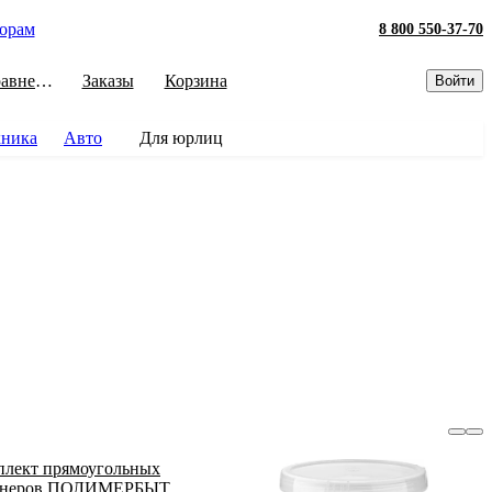
орам
8 800 550-37-70
Сравнение
Заказы
Корзина
Войти
хника
Авто
Для юрлиц