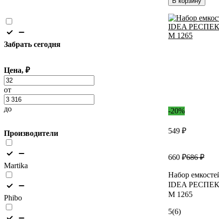
В корзину
Забрать сегодня
Цена, ₽
от
до
-20%
549 ₽
Производители
660 ₽
686 ₽
Martika
Набор емкосте
IDEA РЕСПЕКТ 
М 1265
Phibo
5
(6)