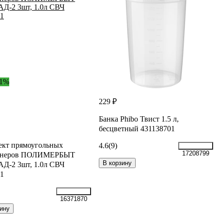
11%
229 ₽
Банка Phibo Твист 1.5 л,
бесцветный 431138701
ект прямоугольных
4.6
(9)
17208799
йнеров ПОЛИМЕРБЫТ
В корзину
Д-2 3шт, 1.0л СВЧ
1
16371870
ину