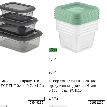
-20%
78 ₽
98 ₽
емкостей для продуктов
Набор емкостей Funcook для
ЕСПЕКТ 0,4 л+0,7 л+1,2 л
продуктов квадратных Фьюжн
4
0,15 л - 5 шт FC1110
4.8
(8)
33946225
31891230