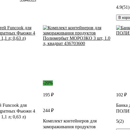
33946315
4.9
(51)
В корз
-20%
195 ₽
102 ₽
й Funcook для
Банка 
244 ₽
адратных Фьюжн 4
ПОЛИМ
 1,1 л; 0,63 л)
Комплект контейнеров для
5
(2)
замораживания продуктов