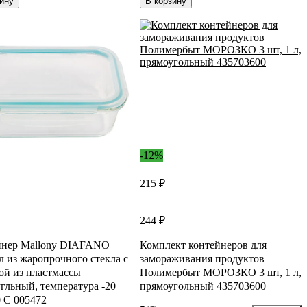
ину
В корзину
-12%
215 ₽
244 ₽
йнер Mallony DIAFANO
Комплект контейнеров для
л из жаропрочного стекла с
замораживания продуктов
й из пластмассы
Полимербыт МОРОЗКО 3 шт, 1 л,
гльный, температура -20
прямоугольный 435703600
 С 005472