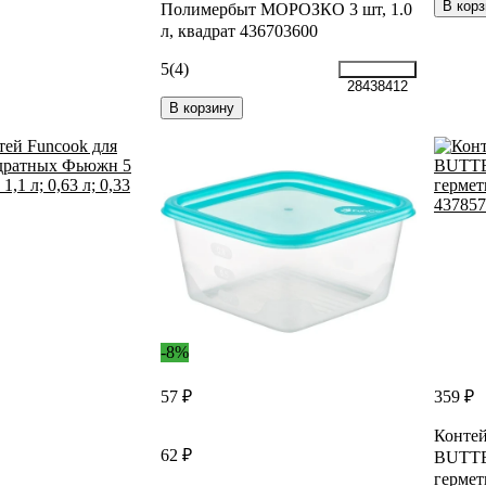
В корз
Полимербыт МОРОЗКО 3 шт, 1.0
л, квадрат 436703600
5
(4)
28438412
В корзину
-8%
57 ₽
359 ₽
Конте
62 ₽
BUTT
гермет