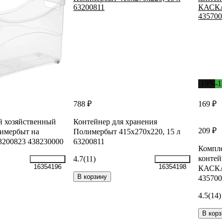
-19%
-
788 ₽
169 ₽
й хозяйственный
Контейнер для хранения
209 ₽
имербыт на
Полимербыт 415х270х220, 15 л
63200823 438230000
63200811
Компл
конте
4.7
(11)
16354196
16354198
КАСКА
В корзину
435700
4.5
(14)
В корз