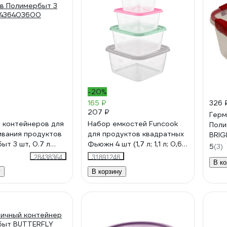
-20%
165 ₽
326 
207 ₽
Герм
 контейнеров для
Набор емкостей Funcook
Поли
вания продуктов
для продуктов квадратных
BRIG
ыт 3 шт, 0.7 л
Фьюжн 4 шт (1,7 л; 1,1 л; 0,63
437
5
(3)
00
л; 0,33 л) FC1117
28438364
31891248
В ко
у
В корзину