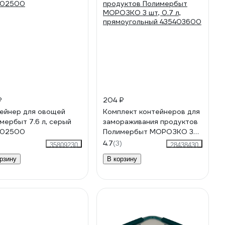
₽
204 ₽
ейнер для овощей
Комплект контейнеров для
мербыт 7.6 л, серый
замораживания продуктов
202500
Полимербыт МОРОЗКО 3
шт, 0.7 л, прямоугольный
4.7
(3)
35809230
28438430
435403600
рзину
В корзину