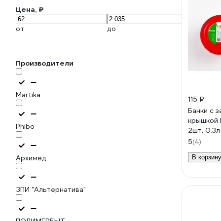
Цена, ₽
от
до
Производители
Martika
115 ₽
Банки с 
крышкой
Phibo
2шт, 0.3
5
(4)
Архимед
В корзин
ЗПИ "Альтернатива"