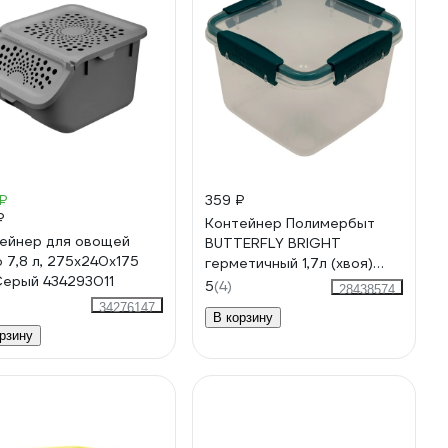
₽
359 ₽
₽
Контейнер Полимербыт
ейнер для овощей
BUTTERFLY BRIGHT
o 7,8 л, 275x240x175
герметичный 1,7л (хвоя)
Серый 434293011
437857800
5
(4)
28438574
34276147
В корзину
рзину