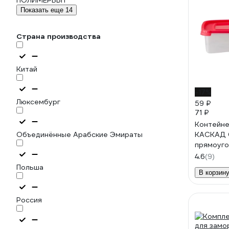
ПОЛИМЕРБЫТ
Показать еще 14
Страна производства
Китай
-17%
Люксембург
59 ₽
71 ₽
Контейн
Объединённые Арабские Эмираты
КАСКАД 0
прямоуг
435400
4.6
(9)
Польша
В корзин
Россия