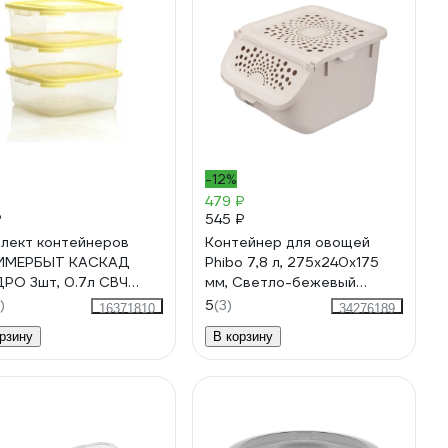
-12%
₽
479 ₽
₽
545 ₽
лект контейнеров
Контейнер для овощей
ИМЕРБЫТ КАСКАД
Phibo 7,8 л, 275x240x175
РО 3шт, 0.7л СВЧ
мм, Светло-бежевый
001
434293034
)
5
(3)
16371810
34276189
рзину
В корзину