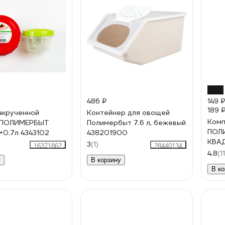
-21%
486 ₽
149 
189 
закрученной
Контейнер для овощей
Комп
 ПОЛИМЕРБЫТ
Полимербыт 7.6 л, бежевый
ПОЛ
л+0.7л 4343102
438201900
КВАД
3
(1)
16371862
28440134
4364
4.8
(11
у
В корзину
В ко