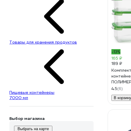
Товары для хранения продуктов
-13%
165 ₽
189 ₽
Комплект
контейне
ПОЛИМЕР
л из 3 шт
4.5
(6)
Пищевые контейнеры
7000 мл
В корзин
Выбор магазина
Выбрать на карте