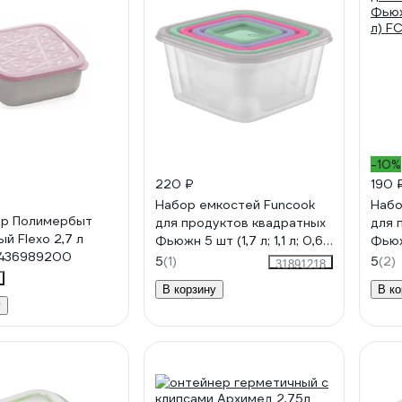
-10%
220 ₽
190 
Набор емкостей Funcook
Набо
ер Полимербыт
для продуктов квадратных
для 
й Flexo 2,7 л
Фьюжн 5 шт (1,7 л; 1,1 л; 0,63
Фьюжн
 436989200
л; 0,33 л; 0,15 л) FC1115
л) F
5
(1)
5
(2)
31891218
В корзину
В ко
у