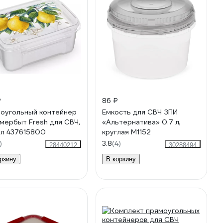
₽
86 ₽
оугольный контейнер
Емкость для СВЧ ЗПИ
мербыт Fresh для СВЧ,
«Альтернатива» 0.7 л,
 л 437615800
круглая М1152
)
3.8
(4)
28440212
30288494
рзину
В корзину