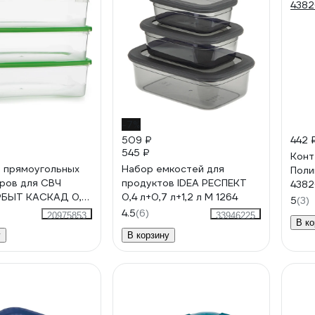
-7%
509 ₽
442 
545 ₽
Конт
 прямоугольных
Набор емкостей для
Поли
ров для СВЧ
продуктов IDEA РЕСПЕКТ
438
БЫТ КАСКАД 0,7
0,4 л+0,7 л+1,2 л М 1264
5
(3)
 4354001
4.5
(6)
20975853
33946225
В ко
у
В корзину