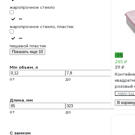
жаропрочное стекло
жаропрочное стекло, пластик
пищевой пластик
Показать еще 10
-5%
295 ₽
Min объем, л
311 ₽
Контейн
от
до
квадратны
розовый
28891304
Длина, мм
В корзин
от
до
С замком