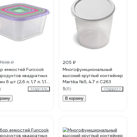
₽
596 ₽
205 ₽
р емкостей Funcook
Многофункциональный
продуктов квадратных
высокий круглый контейнер
 6 шт (2,6 л; 1,7 л; 1,1
Martika №5, 4.7 л С263
63 л; 0,33 л; 0,15 л)
)
5
(6)
31891326
27908312
3
рзину
В корзину