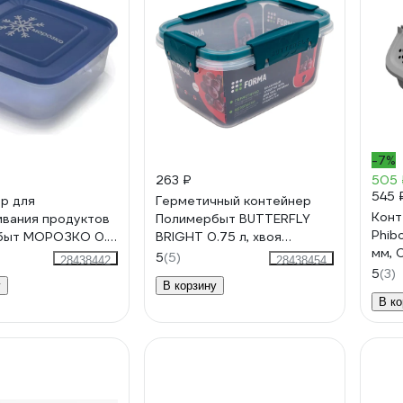
-7%
263 ₽
505 
545 
р для
Герметичный контейнер
Конт
вания продуктов
Полимербыт BUTTERFLY
Phib
ыт МОРОЗКО 0.7
BRIGHT 0.75 л, хвоя
мм, 
атный 436400600
437827800
5
(5)
28438442
28438454
5
(3)
у
В корзину
В ко