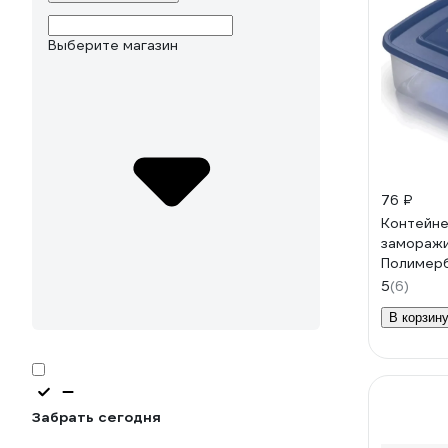
Выберите магазин
76 ₽
Контейне
заморажи
Полимерб
л, квадр
5
(6)
В корзин
Забрать сегодня