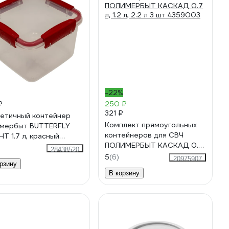
-22%
₽
250 ₽
321 ₽
етичный контейнер
Комплект прямоугольных
мербыт BUTTERFLY
контейнеров для СВЧ
HT 1.7 л, красный
ПОЛИМЕРБЫТ КАСКАД 0.7
855900
28438520
л, 1.2 л, 2.2 л 3 шт 4359003
5
(6)
20975907
рзину
В корзину