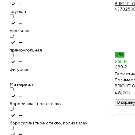
круглая
овальная
прямоугольная
-15%
245 ₽
289 ₽
фигурная
Герметич
Полимер
Материал
BRIGHT 0
4378259
4.8
(20)
В корзин
боросиликатное стекло
боросиликатное стекло, полиэтилен