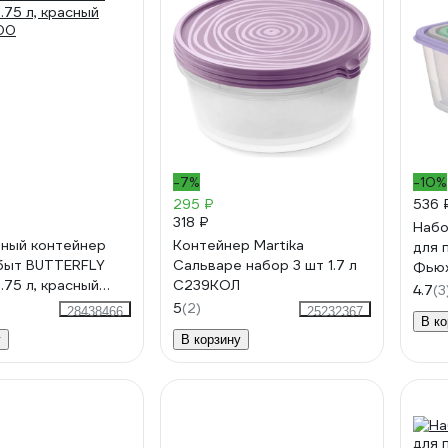
-7%
-10%
295 ₽
536 
318 ₽
Набо
ный контейнер
Контейнер Martika
для 
быт BUTTERFLY
Сальваре набор 3 шт 1.7 л
Фьюжн
.75 л, красный
С239КОЛ
л; 0,
4.7
(3
00
FC111
5
(2)
28438466
25232367
В ко
у
В корзину