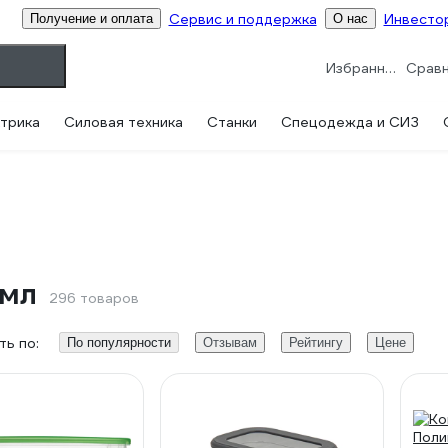
Сервис и поддержка
Инвесто
Получение и оплата
О нас
Избранное
трика
Силовая техника
Станки
Спецодежда и СИЗ
 мл
296 товаров
ь по:
По популярности
Отзывам
Рейтингу
Цене