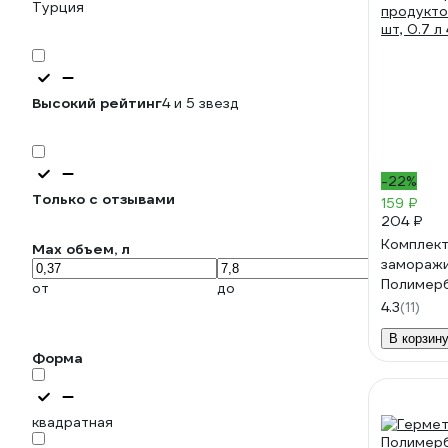
Турция
Высокий рейтинг
4 и 5 звезд
-22%
Только с отзывами
159 ₽
204 ₽
Комплект
Max объем, л
заморажи
Полимерб
от
до
4364036
4.3
(11)
В корзин
Форма
квадратная