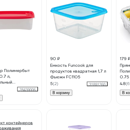
90 ₽
179 
Емкость Funcook для
Прям
ер Полимербыт
продуктов квадратная 1,7 л
Поли
.7 л,
Фьюжн FC1105
0.75
ольный
5
(2)
4.8
(6
31891260
000
28439006
В корзину
В ко
у