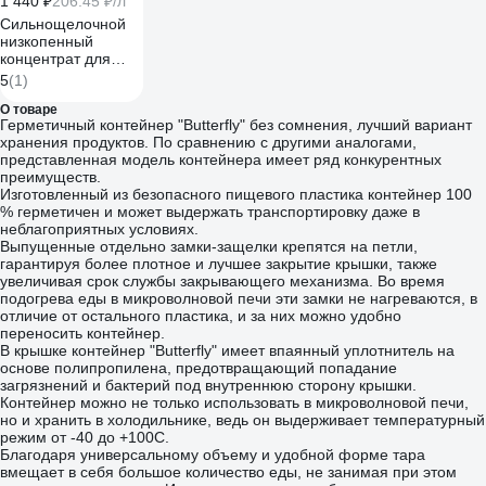
1 440 ₽
206.45 ₽/л
Сильнощелочной
низкопенный
концентрат для
очистки алюминия
5
(1)
и его сплавов PRO-
BRITE SL-177 5 л
О товаре
Герметичный контейнер "Butterfly" без сомнения, лучший вариант
177-5
хранения продуктов. По сравнению с другими аналогами,
представленная модель контейнера имеет ряд конкурентных
преимуществ.
Изготовленный из безопасного пищевого пластика контейнер 100
% герметичен и может выдержать транспортировку даже в
неблагоприятных условиях.
Выпущенные отдельно замки-защелки крепятся на петли,
гарантируя более плотное и лучшее закрытие крышки, также
увеличивая срок службы закрывающего механизма. Во время
подогрева еды в микроволновой печи эти замки не нагреваются, в
отличие от остального пластика, и за них можно удобно
переносить контейнер.
В крышке контейнер "Butterfly" имеет впаянный уплотнитель на
основе полипропилена, предотвращающий попадание
загрязнений и бактерий под внутреннюю сторону крышки.
Контейнер можно не только использовать в микроволновой печи,
но и хранить в холодильнике, ведь он выдерживает температурный
режим от -40 до +100С.
Благодаря универсальному объему и удобной форме тара
вмещает в себя большое количество еды, не занимая при этом