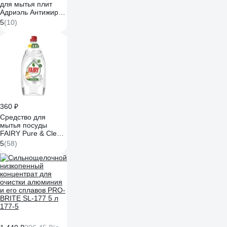
для мытья плит
Адриэль Антижир
500 мл 300160
5
(10)
360 ₽
Средство для
мытья посуды
FAIRY Pure & Clean
900 мл 0001009703
5
(58)