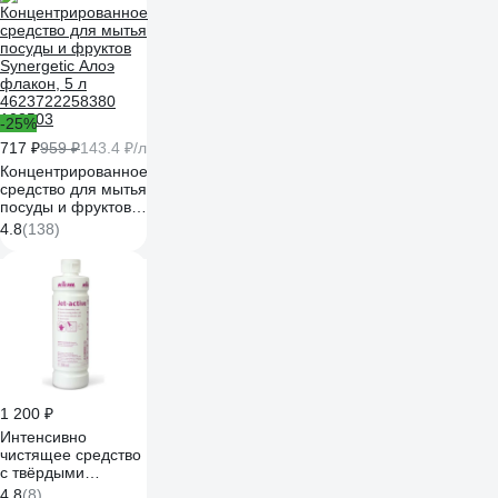
604905
-25%
717 ₽
959 ₽
143.4 ₽/л
Концентрированное
средство для мытья
посуды и фруктов
Synergetic Алоэ
4.8
(138)
флакон, 5 л
4623722258380
103503
1 200 ₽
Интенсивно
чистящее средство
с твёрдыми
включениями
4.8
(8)