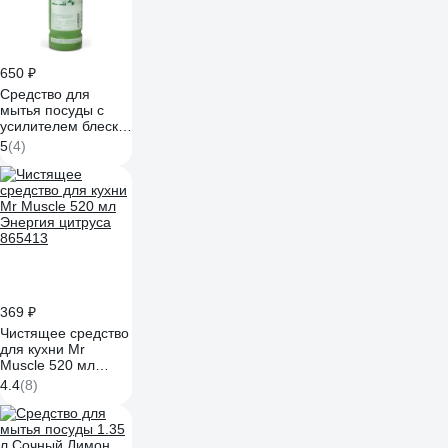
650 ₽
Средство для
мытья посуды с
усилителем блеска
KIEHL Johannes KG
5
(4)
Spül-Blitz green
концентрат 1 л
j555901
369 ₽
Чистящее средство
для кухни Mr
Muscle 520 мл
Энергия цитруса
4.4
(8)
865413