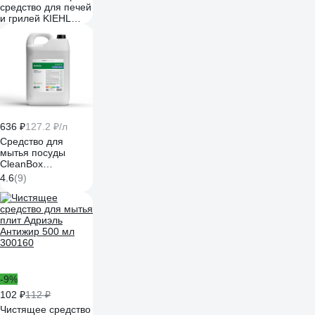
средство для печей
и грилей KIEHL
Johannes KG Xon-
forte удаление
нагара, 5л j551005
636 ₽
127.2 ₽/л
Средство для
мытья посуды
CleanBox
Professional Marvel
4.6
(9)
Полевые цветы
(Марвел) 5л
1320518
-9%
102 ₽
112 ₽
Чистящее средство