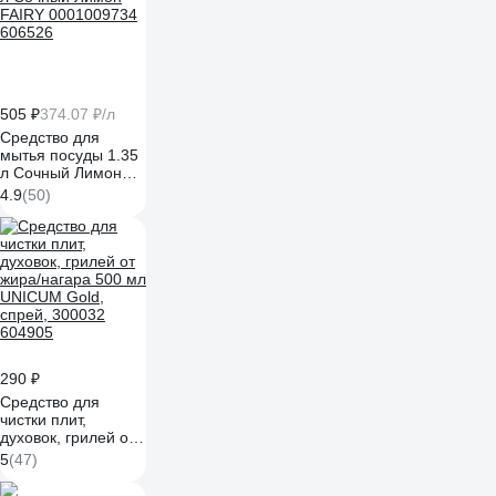
505 ₽
374.07 ₽/л
Средство для
мытья посуды 1.35
л Сочный Лимон
FAIRY 0001009734
4.9
(50)
606526
290 ₽
Средство для
чистки плит,
духовок, грилей от
жира/нагара 500 мл
5
(47)
UNICUM Gold,
спрей, 300032