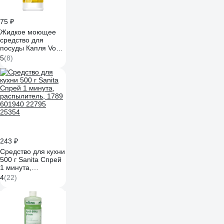
75 ₽
Жидкое моющее
средство для
посуды Капля Vox
соль-эффект
5
(8)
лимон, 450г 9080
243 ₽
Средство для кухни
500 г Sanita Спрей
1 минута,
распылитель, 1789
4
(22)
601940 22795
25354