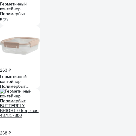
Герметичный
контейнер
Полимербыт
BUTTERFLY LIGHT
5
(3)
0.5 л, розовый
437819200
263 ₽
Герметичный
контейнер
Полимербыт
BUTTERFLY LIGHT
0.8 л, розовый
437839200
268 ₽