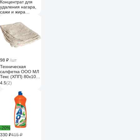
Концентрат для
удаления нагара,
сажи и жира
МАСТЕРХИМ
УДАЛИТЕЛЬ
НАГАРА 6 кг
026ЩП6
98 ₽
/шт
Техническая
салфетка ООО МЛ
Текс (ХПП) 80x100
см, серая, в
4.5
(2)
индивидуальном
пакете 22-3040
-20%
330 ₽
415 ₽