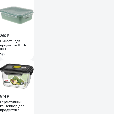
260 ₽
Емкость для
продуктов IDEA
ФРЕШ
герметичная, 1,4 л,
5
(2)
фисташковый, М
1424 Фисташковый
574 ₽
Герметичный
контейнер для
продуктов с