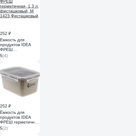
252 ₽
Емкость для
продуктов IDEA
ФРЕШ
герметичная, 1,3 л,
5
(4)
фисташковый, М
1423 Фисташковый
252 ₽
Ёмкость для
продуктов IDEA
ФРЕШ герметичная
1,3л капучино М
5
(2)
1423