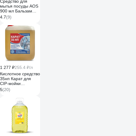
Средство для
мытья посуды AOS
900 мл Бальзам
Алоэ Вера 1113-3
4.7
(9)
605060
1 277 ₽
255.4 ₽/л
Кислотное средство
35нп Карат для
CIP-мойки
пищевого
5
(20)
оборудования,
удаление накипи,
молочного и
пивного камня, 5 л
4607002306015