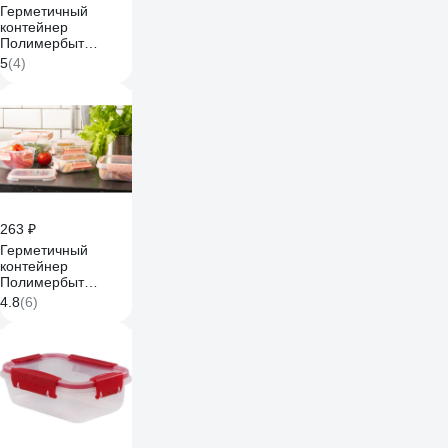
Герметичный
контейнер
Полимербыт
BUTTERFLY
5
(4)
BRIGHT 0.5 л, хвоя
437817800
263 ₽
Герметичный
контейнер
Полимербыт
BUTTERFLY LIGHT
4.8
(6)
0.75 л, розовый
437829200