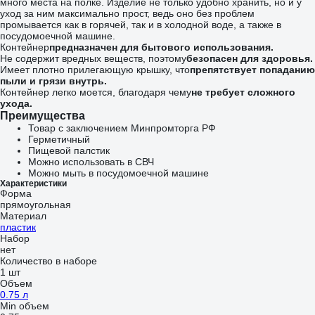
много места на полке. Изделие не только удобно хранить, но и у
уход за ним максимально прост, ведь оно без проблем
промывается как в горячей, так и в холодной воде, а также в
посудомоечной машине.
Контейнер
предназначен для бытового использования.
Не содержит вредных веществ, поэтому
безопасен для здоровья.
Имеет плотно прилегающую крышку, что
препятствует попаданию
пыли и грязи внутрь.
Контейнер легко моется, благодаря чему
не требует сложного
ухода.
Преимущества
Товар с заключением Минпромторга РФ
Герметичный
Пищевой палстик
Можно использовать в СВЧ
Можно мыть в посудомоечной машине
Характеристики
Форма
прямоугольная
Материал
пластик
Набор
нет
Количество в наборе
1 шт
Объем
0.75 л
Min объем