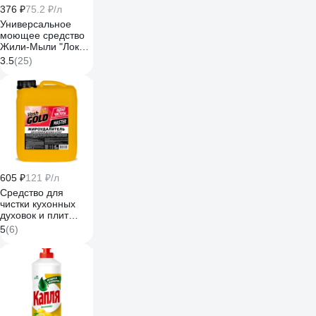
376 ₽
75.2 ₽/л
Универсальное
моющее средство
Жили-Мыли "Локус"
аромат "Лимон", 5
3.5
(25)
л, ПЭТ
4623721540318
605 ₽
121 ₽/л
Средство для
чистки кухонных
духовок и плит
VASH GOLD Master
5
(6)
5 л антижир 307055