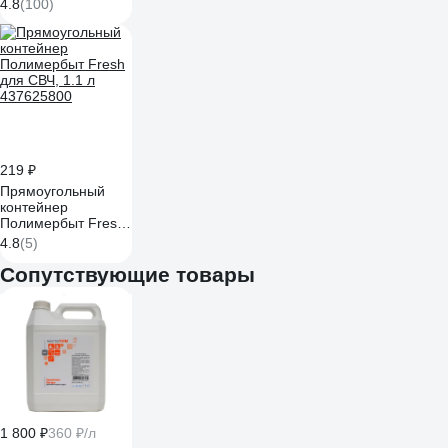
клапаном Phibo
4.8
(100)
Brilliant
прямоугольный, 0.7
л, черный
431179313
219 ₽
Прямоугольный
контейнер
Полимербыт Fresh
для СВЧ, 1.1 л
4.8
(5)
437625800
Сопутствующие товары
1 800 ₽
360 ₽/л