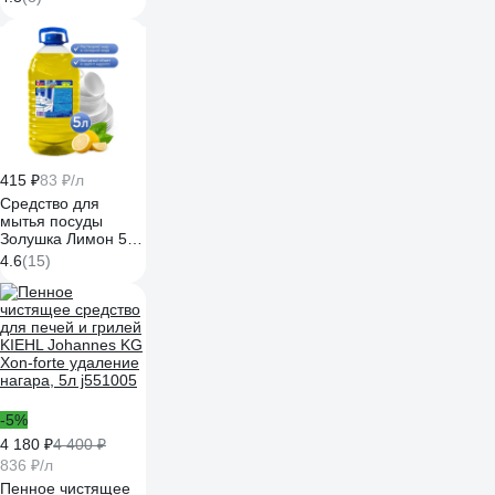
KIEHL Johannes KG
Jet-active 500мл
j554941
415 ₽
83 ₽/л
Средство для
мытья посуды
Золушка Лимон 5 л
бутылка ПЭТ М-04-
4.6
(15)
2c
-5%
4 180 ₽
4 400 ₽
836 ₽/л
Пенное чистящее