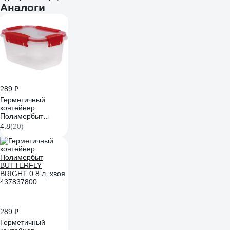
Аналоги
289 ₽
Герметичный
контейнер
Полимербыт
BUTTERFLY
4.8
(20)
BRIGHT 0.75 л,
красный 437825900
289 ₽
Герметичный