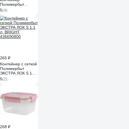
Полимербыт
BUTTERFLY
5
(4)
BRIGHT 0.8 л,
красный 437835900
265 ₽
Контейнер с сеткой
Полимербыт
ЭКСТРА ЛОК S 1.1
л, BRIGHT
5
(2)
436690800
268 ₽