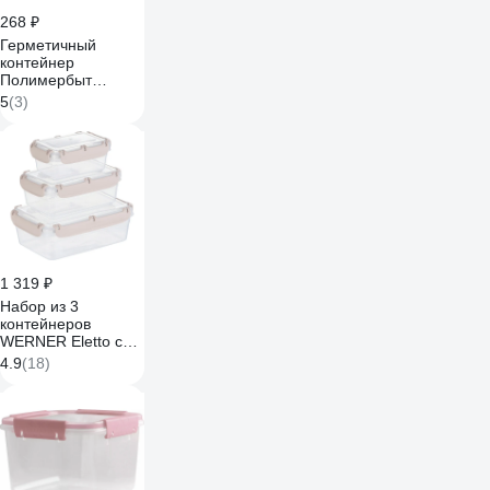
268 ₽
Герметичный
контейнер
Полимербыт
BUTTERFLY
5
(3)
BRIGHT 0.5 л,
красный 437815900
1 319 ₽
Набор из 3
контейнеров
WERNER Eletto с
защелками 0,4 л,
4.9
(18)
0,8 л, 1,4 л. 51575