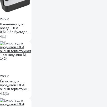
245 ₽
Контейнер для
обеда IDEA
0,5+0,5л Бульдоги
М 1233
4
(1)
260 ₽
Ёмкость для
продуктов IDEA
ФРЕШ герметичная
1,4л капучино М
4.3
(3)
1424