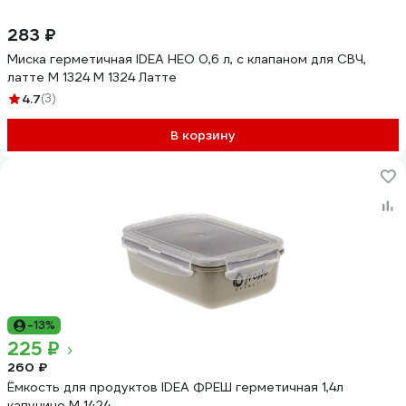
283 ₽
Миска герметичная IDEA НЕО 0,6 л, с клапаном для СВЧ,
латте М 1324 М 1324 Латте
4.7
(3)
В корзину
-13%
225 ₽
260 ₽
Ёмкость для продуктов IDEA ФРЕШ герметичная 1,4л
капучино М 1424