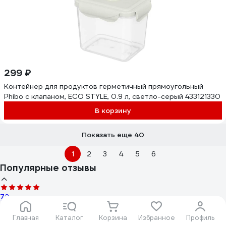
299 ₽
Контейнер для продуктов герметичный прямоугольный
Phibo с клапаном, ECO STYLE, 0.9 л, светло-серый 433121330
В корзину
Показать еще 40
1
2
3
4
5
6
Популярные отзывы
72 отзыва
Отзыв о Phibo ФРЭШ 433139809
Главная
Каталог
Корзина
Избранное
Профиль