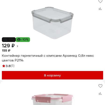
-17%
-10%
129 ₽
155 ₽
Контейнер герметичный с клипсами Архимед 0,8л микс
цветов Р2114
3.8
(6)
В корзину