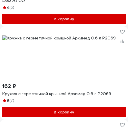
434320100
4
(6)
В корзину
162 ₽
Кружка с герметичной крышкой Архимед 0.6 л Р2069
5
(7)
В корзину