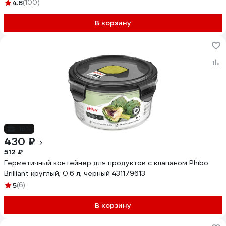
4.8
(100)
В корзину
-16%
430 ₽
512 ₽
Герметичный контейнер для продуктов с клапаном Phibo
Brilliant круглый, 0.6 л, черный 431179613
5
(6)
В корзину