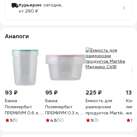
Курьером:
сегодня,
от 290 ₽
Аналоги
93 ₽
95 ₽
225 ₽
132
Банка
Банка
Емкость для
Конт
Полимербыт
Полимербыт
разморозки
лимо
ПРЕМИУМ 0.6 л, с
ПРЕМИУМ 0.3 л, с
продуктов Martika
желт
герметичной
герметичной
Маджико С418
4312
5
(5)
4.5
(12)
5
(3)
5
(1
крышкой
крышкой
434330100
434310100