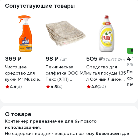
Сопутствующие товары
-5%
369 ₽
98 ₽
505 ₽
4 1
/шт
374.07 ₽/л
836 
Чистящее
Техническая
Средство для
Пенн
средство для
салфетка ООО МЛ
мытья посуды 1.35
сред
кухни Mr Muscle
Текс (ХПП)
л Сочный Лимон
пече
520 мл Энергия
80x100 см, серая,
FAIRY
4.4
(8)
4.5
(2)
4.9
(50)
KIEH
цитруса 865413
в индивидуальном
0001009734
Xon-
пакете 22-3040
606526
удал
5л j
О товаре
Контейнер
предназначен для бытового
использования.
Не содержит вредных веществ, поэтому
безопасен для