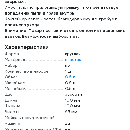
здоровья.
Имеет плотно прилегающую крышку, что
препятствует
попаданию пыли и грязи внутрь.
Контейнер легко моется, благодаря чему
не требует
сложного ухода.
Внимание! Товар поставляется в одном из нескольких
цветов. Возможности выбора нет.
Характеристики
Форма
круглая
Материал
пластик
Набор
нет
Количество в наборе
1 шт
Объем
0.5 л
Min объем
0.5 л
Max объем
0.5 л
Цвет
ассорти
Длина
100 мм
Ширина
100 мм
Высота
95 мм
Мойка в посудомоечной
машине
да
Можно использовать в СВЧ
нет