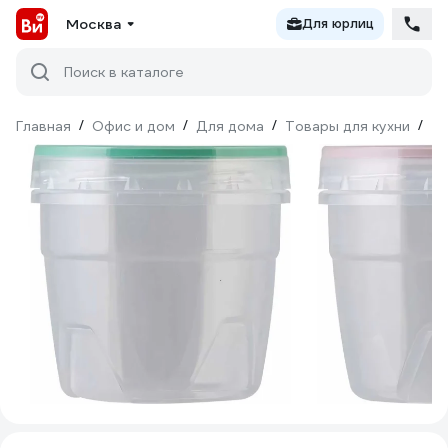
Москва
Для юрлиц
Поиск в каталоге
Главная
/
Офис и дом
/
Для дома
/
Товары для кухни
/
То