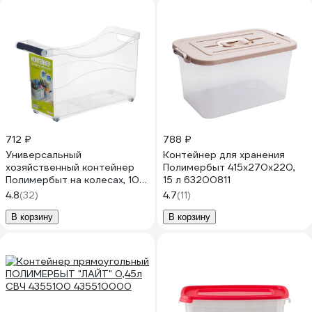
712 ₽
788 ₽
Универсальный
Контейнер для хранения
хозяйственный контейнер
Полимербыт 415х270х220,
Полимербыт на колесах, 10 л
15 л 63200811
63200823 438230000
4.8
(32)
4.7
(11)
В корзину
В корзину