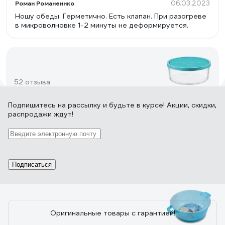
06.03.2023
Роман Романеннко
Ношу обеды. Герметично. Есть клапан. При разогреве
в микроволновке 1-2 минуты не деформируется.
52 отзыва
Подпишитесь
на рассылку
и будьте в курсе! Акции, скидки,
распродажи ждут!
Отзыв о Bormioli Rocco FRIGOVERRE
B3884401 Б0020639
12.10.2020
Алла К.
Удобный.
Подписаться
Оригинальные товары с гарантией!
3 отзыва