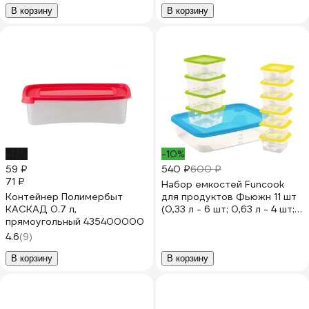
В корзину
В корзину
-17%
-10%
59 ₽
540 ₽
600 ₽
71 ₽
Набор емкостей Funcook
Контейнер Полимербыт
для продуктов Фьюжн 11 шт
КАСКАД 0.7 л,
(0,33 л - 6 шт; 0,63 л - 4 шт;
прямоугольный 435400000
6,15 л - 1 шт) FС1144
4.6
(9)
В корзину
В корзину