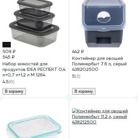
-7%
509 ₽
442 ₽
545 ₽
Контейнер для овощей
Набор емкостей для
Полимербыт 7.6 л, серый
продуктов IDEA РЕСПЕКТ 0,4
438202500
л+0,7 л+1,2 л М 1264
5
(3)
4.5
(6)
В корзину
В корзину