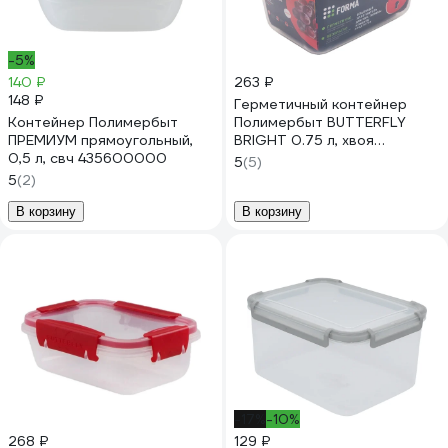
-5%
140 ₽
263 ₽
148 ₽
Герметичный контейнер
Контейнер Полимербыт
Полимербыт BUTTERFLY
ПРЕМИУМ прямоугольный,
BRIGHT 0.75 л, хвоя
0,5 л, свч 435600000
437827800
5
(5)
5
(2)
В корзину
В корзину
-17%
-10%
268 ₽
129 ₽