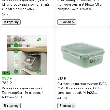
Контейнер для продуктов
Контейнер Полимербыт
Idiland Lock прямоугольный
прямоугольный Flexo 1,9 л
0,55л с защелками
голубой 436979300
(коричневый транспарент)
5
(1)
231113140/00
В корзину
В корзину
-12%
690 ₽
213 ₽
782 ₽
Емкость для продуктов IDEA
Контейнер для овощей
ФРЕШ герметичная, 0,8 л,
Полимербыт 14 л, серый
фисташковый, М 1422
438242500
Фисташковый
4.8
(6)
В корзину
В корзину