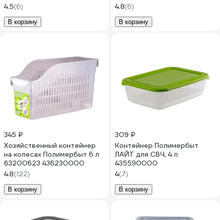
из 3 шт 4354001
4.5
(6)
4.8
(6)
В корзину
В корзину
345 ₽
309 ₽
Хозяйственный контейнер
Контейнер Полимербыт
на колесах Полимербыт 6 л
ЛАЙТ для СВЧ, 4 л
63200623 436230000
435590000
4.8
(122)
4
(7)
В корзину
В корзину