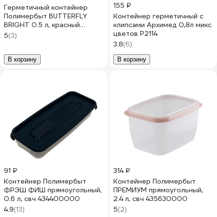
155 ₽
Герметичный контейнер
Полимербыт BUTTERFLY
Контейнер герметичный с
BRIGHT 0.5 л, красный
клипсами Архимед 0,8л микс
437815900
цветов Р2114
5
(3)
3.8
(6)
В корзину
В корзину
91 ₽
314 ₽
Контейнер Полимербыт
Контейнер Полимербыт
ФРЭШ ФИШ прямоугольный,
ПРЕМИУМ прямоугольный,
0.6 л, свч 434400000
2.4 л, свч 435630000
4.9
(13)
5
(2)