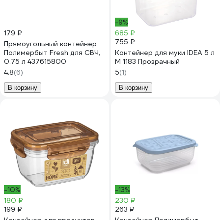
-9%
179 ₽
685 ₽
755 ₽
Прямоугольный контейнер
Полимербыт Fresh для СВЧ,
Контейнер для муки IDEA 5 л
0.75 л 437615800
М 1183 Прозрачный
4.8
(6)
5
(1)
В корзину
В корзину
-10%
-13%
180 ₽
230 ₽
199 ₽
263 ₽