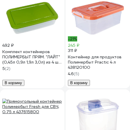
-21%
492 ₽
245 ₽
311 ₽
Комплект контейнеров
ПОЛИМЕРБЫТ ПРЯМ. "ЛАЙТ"
Контейнер для продуктов
(0,45л 0,9л 1,9л 3,0л) из 4 шт
Полимербыт Practic 4 л
СВЧ 4355600 435560000
438120100
5
(2)
4.6
(5)
В корзину
В корзину