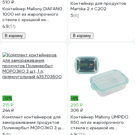
510 ₽
Контейнер для продуктов
Контейнер Mallony DIAFANO
Martika 2 л С202
1000 мл из жаропрочного
5
(6)
стекла с крышкой из
пластмассы прямоугльный,
4.9
(51)
температура -20 до+200 С
005472
В корзину
В корзину
-12%
-4%
215 ₽
295 ₽
244 ₽
306 ₽
Комплект контейнеров для
Контейнер Mallony LIMPIDO
замораживания продуктов
650 мл из жаропрочного
Полимербыт МОРОЗКО 3 шт,
стекла с крышкой из
1 л, прямоугольный
пластмассы прямоугльный,
5
(6)
4.9
(20)