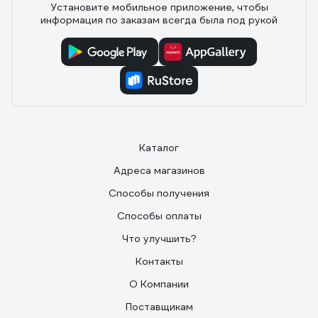
Установите мобильное приложение, чтобы
информация по заказам всегда была под рукой
Отзыв о Martika Маджико С418
20.11.2024
Евгений Б.
Приобрел емкость для мытья фруктов и крупных круп.
По предназначению, т.е. для разморозки, также
использовал. Вполне справляется с обеими задачами.
Изготовлено качественно. Пластик не хрупкий. Удобна
в эксплуатации.
Каталог
Адреса магазинов
Способы получения
Способы оплаты
Что улучшить?
Контакты
О Компании
Поставщикам