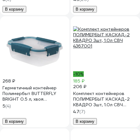
435703600
температура -20 до +200 С
00 5480
В корзину
В корзину
-10%
268 ₽
185 ₽
206 ₽
Герметичный контейнер
Полимербыт BUTTERFLY
Комплект контейнеров
BRIGHT 0.5 л, хвоя
ПОЛИМЕРБЫТ КАСКАД-2
437817800
КВАДРО 3шт, 1.0л СВЧ
5
(4)
4367001
4.7
(7)
В корзину
В корзину