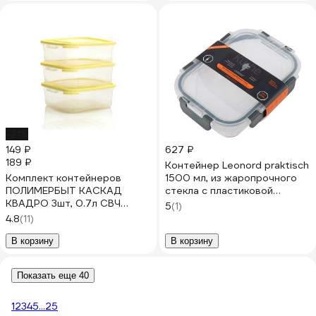
-21%
149 ₽
627 ₽
189 ₽
Контейнер Leonord praktisch
Комплект контейнеров
1500 мл, из жаропрочного
ПОЛИМЕРБЫТ КАСКАД
стекла с пластиковой
КВАДРО 3шт, 0.7л СВЧ
крышкой со съёмными
5
(1)
4364001
защёлками 106072
4.8
(11)
В корзину
В корзину
Показать еще 40
1
2
3
4
5
...
25