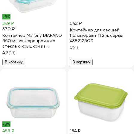
-6%
349 ₽
542 ₽
370 ₽
Контейнер для овощей
Контейнер Mallony DIAFANO
Полимербыт 11.2 л, серый
650 мл из жаропрочного
438212500
стекла с крышкой из
5
(4)
пластмассы прямоугльный,
4.7
(19)
температура -20 до +200 С
00 5471
В корзину
В корзину
-9%
465 ₽
184 ₽