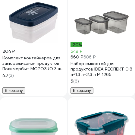
-20%
204 ₽
549 ₽
660 ₽
686 ₽
Комплект контейнеров для
замораживания продуктов
Набор емкостей для
Полимербыт МОРОЗКО 3 шт,
продуктов IDEA РЕСПЕКТ 0,8
0.7 л, прямоугольный
л+1,3 л+2,3 л М 1265
4.7
(3)
435403600
5
(6)
В корзину
В корзину