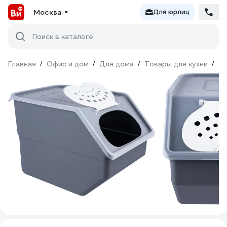
Москва
Для юрлиц
Поиск в каталоге
Главная
/
Офис и дом
/
Для дома
/
Товары для кухни
/
То