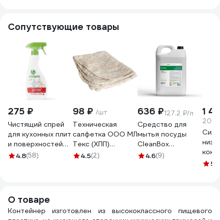
63200823
438230000
Сопутствующие товары
275 ₽
98 ₽
636 ₽
1 4
/шт
127.2 ₽/л
206.4
Чистящий спрей
Техническая
Средство для
Силь
для кухонных плит
салфетка ООО МЛ
мытья посуды
низк
и поверхностей
Текс (ХПП)
CleanBox
конц
SYNERGETIC 500
80x100 см, серая,
Professional
4.8
(58)
4.5
(2)
4.6
(9)
очис
мл
в индивидуальном
Marvel Полевые
5
(1
и ег
4613720439003
пакете 22-3040
цветы (Марвел)
PRO-
106052 106052/8
5л 1320518
5 л 1
О товаре
Контейнер изготовлен из высококлассного пищевого