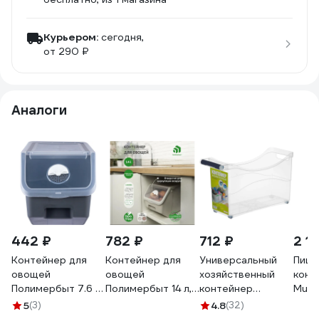
Курьером:
сегодня,
от 290 ₽
Аналоги
442 ₽
782 ₽
712 ₽
2 1
Контейнер для
Контейнер для
Универсальный
Пище
овощей
овощей
хозяйственный
конт
Полимербыт 7.6 л,
Полимербыт 14 л,
контейнер
Muse
серый
серый 438242500
Полимербыт на
1684
5
(3)
4.8
(32)
438202500
колесах, 10 л