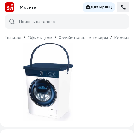
Москва
Для юрлиц
Поиск в каталоге
Главная
/
Офис и дом
/
Хозяйственные товары
/
Корзины 