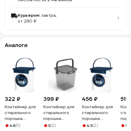
Курьером:
завтра,
от 290 ₽
Аналоги
322 ₽
399 ₽
456 ₽
519
Контейнер для
Контейнер для
Контейнер для
Конт
стирального
стирального
стирального
стир
порошка
порошка
порошка
поро
Полимербыт 5л,
Полимербыт
ПОЛИМЕРБЫТ 8,5
Поли
4.6
(5)
5
(2)
4.5
(2)
5
(
белый 434930100
Smart 6,5 л,
л, белый
Smart