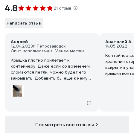
4.8
21 отзыв
Написать отзыв
Андрей
Анатолий А.
12.04.2023
г. Петрозаводск
14.05.2022
Опыт использования: Менее месяца
Контейнер в
Крышка плотно прилегает к
хранения сти
контейнеру. Даже если со временем
вскрытия упа
сломаются петли, можно будет его
крышки конт
закрывать. Добавить бы еще к нему
исключает пр
сразу мерную емкость какую-нибудь в
расположенно
виде стаканчика с ручкой - был бы
помещение.
очень удобный и практичный
комплект.
Посмотреть все отзывы