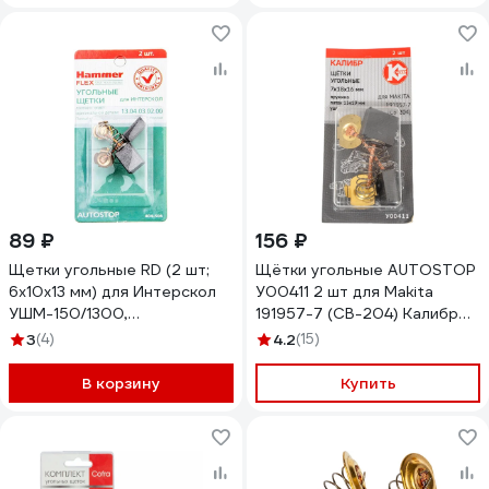
89 ₽
156 ₽
Щетки угольные RD (2 шт;
Щётки угольные AUTOSTOP
6х10х13 мм) для Интерскол
У00411 2 шт для Makita
УШМ-150/1300,
191957-7 (СВ-204) Калибр
УПМ-180/1300Э HAMMER
00000075108
3
(4)
4.2
(15)
66019
В корзину
Купить