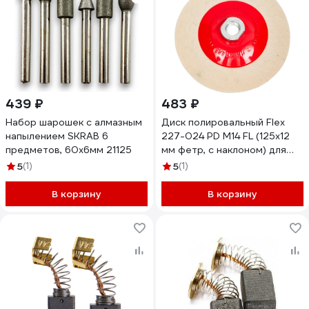
439 ₽
483 ₽
Набор шарошек с алмазным
Диск полировальный Flex
напылением SKRAB 6
227-024 PD M14 FL (125x12
предметов, 60x6мм 21125
мм фетр, с наклоном) для
шлифмашин Hammer 62200
5
(1)
5
(1)
В корзину
В корзину