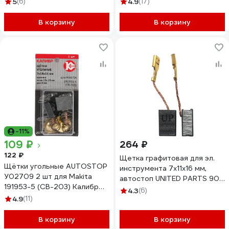
5
(6)
4.9
(17)
В корзину
В корзину
-11%
109 ₽
264 ₽
122 ₽
Щетка графитовая для эл.
Щётки угольные AUTOSTOP
инструмента 7x11x16 мм,
У02709 2 шт для Makita
автостоп UNITED PARTS 90-
191953-5 (CB-203) Калибр
1285
4.3
(6)
00000075275
4.9
(11)
В корзину
В корзину