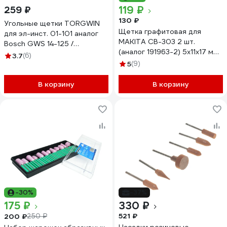
119 ₽
259 ₽
130 ₽
Угольные щетки TORGWIN
Щетка графитовая для
для эл-инст. 01-101 аналог
MAKITA СВ-303 2 шт.
Bosch GWS 14-125 /
(аналог 191963-2) 5x11x17 мм
5х10х16мм (10 шт.) / T682686
3.7
(6)
UNITED PARTS 90-0640
5
(9)
В корзину
В корзину
-30%
-37%
175 ₽
330 ₽
521 ₽
200 ₽
250 ₽