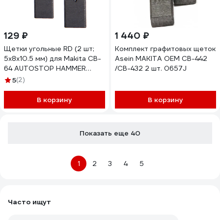
129 ₽
1 440 ₽
Щетки угольные RD (2 шт;
Комплект графитовых щеток
5х8х10.5 мм) для Makita CB-
Asein MAKITA OEM CB-442
64 AUTOSTOP HAMMER
/CB-432 2 шт. 0657J
54792
5
(2)
В корзину
В корзину
Показать еще 40
1
2
3
4
5
Часто ищут