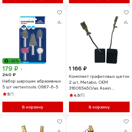
-25%
179 ₽
1 166 ₽
240 ₽
Комплект графитовых щеток
Набор шарошек абразивных
2 шт, Metabo, OEM
5 шт vertextools 0987-6-5
316065450/as Asein
5
(1)
1899.27J
4.5
(6)
В корзину
В корзину