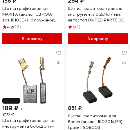
158 ₽
264 ₽
Щетка графитовая для
Щетка графитовая для эл.
MAKITA (аналог CB-100/
инструмента 6.2x11x17 мм,
арт.181030-1) с пружиной,
автостоп UNITED PARTS 90-
6x10x15 мм ПРАКТИКА 790-
1286
4.2
(22)
5
(2)
885
В корзину
В корзину
-10%
189 ₽
851 ₽
210 ₽
Щетки графитовые для
Щетка графитовая для эл.
Bosch (аналог 1607014176)
инструмента 6x16x20 мм,
Гранит 909003