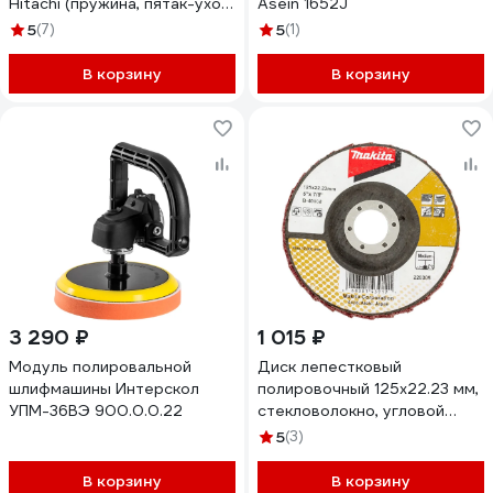
Hitachi (пружина, пятак-ухо),
Asein 1652J
6.5x7.5x12 мм, 2 шт COFRA
5
(7)
5
(1)
SDH-34637
В корзину
В корзину
3 290 ₽
1 015 ₽
Модуль полировальной
Диск лепестковый
шлифмашины Интерскол
полировочный 125x22.23 мм,
УПМ-36ВЭ 900.0.0.22
стекловолокно, угловой
(средняя полировка) Makita
5
(3)
B-40808
В корзину
В корзину