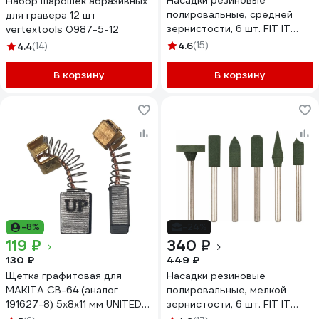
Насадки резиновые
Набор шарошек абразивных
полировальные, средней
для гравера 12 шт
зернистости, 6 шт. FIT IT
vertextools 0987-5-12
36922
4.6
(15)
4.4
(14)
В корзину
В корзину
-8%
-24%
119 ₽
340 ₽
130 ₽
449 ₽
Щетка графитовая для
Насадки резиновые
MAKITA СВ-64 (аналог
полировальные, мелкой
191627-8) 5x8х11 мм UNITED
зернистости, 6 шт. FIT IT
PARTS 90-0901
36923