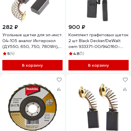
282 ₽
900 ₽
Угольные щетки для эл-инст.
Комплект графитовых щеток
04-105 аналог Интерскол
2 шт Black Decker/DeWalt
(ДУ550, 650, 750, 780Wt),
oem 933371-00/940160-
5х8х12 мм, 10 шт TORGWIN
03/933371-00/940160-
5
(4)
4.8
(5)
T315306
03/1003878-00 Asein
0220J
В корзину
В корзину