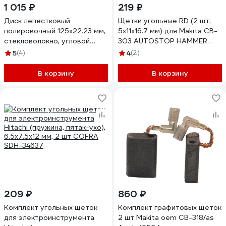
1 015 ₽
219 ₽
Диск лепестковый
Щетки угольные RD (2 шт;
полировочный 125x22.23 мм,
5х11х16.7 мм) для Makita CB-
стекловолокно, угловой
303 AUTOSTOP HAMMER
(чистая полировка) Makita B-
54795
5
(4)
4
(2)
40820
В корзину
В корзину
209 ₽
860 ₽
Комплект угольных щеток
Комплект графитовых щеток
для электроинструмента
2 шт Makita oem CB-318/as