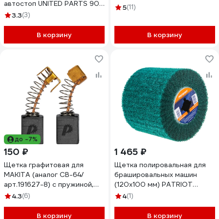
автостоп UNITED PARTS 90-
5
(11)
1288
3.3
(3)
В корзину
В корзину
до -7%
150 ₽
1 465 ₽
Щетка графитовая для
Щетка полировальная для
MAKITA (аналог CB-64/
брашировальных машин
арт.191627-8) с пружиной,
(120х100 мм) PATRIOT
5x8x11 мм ПРАКТИКА 790-
823010001
4.3
(6)
4
(1)
878
В корзину
В корзину