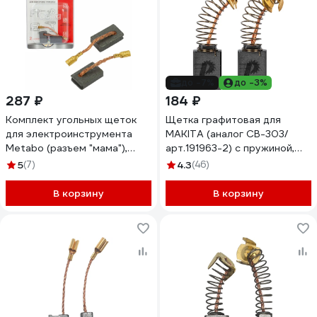
до -7%
до -3%
287 ₽
184 ₽
Комплект угольных щеток
Щетка графитовая для
для электроинструмента
MAKITA (аналог CB-303/
Metabo (разъем "мама"),
арт.191963-2) с пружиной,
5x10x15 мм, 2 шт COFRA
5x11x17 мм ПРАКТИКА 790-
5
(7)
4.3
(46)
SDM-34625
960
В корзину
В корзину