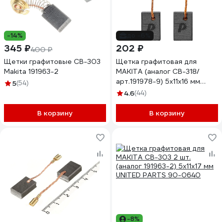
-14%
до -6%
345 ₽
202 ₽
400 ₽
Щетки графитовые CB-303
Щетка графитовая для
Makita 191963-2
MAKITA (аналог CB-318/
арт.191978-9) 5x11x16 мм
5
(54)
ПРАКТИКА 790-977
4.6
(44)
В корзину
В корзину
-8%