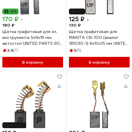
-6%
-4%
170 ₽
125 ₽
180 ₽
130 ₽
Щетка графитовая для эл.
Щетка графитовая для
инструмента 5x9х16 мм,
MAKITA СВ-100 (аналог
автостоп UNITED PARTS 90-
181030-1) 6x10x15 мм UNITED
1284
PARTS 90-0458
3.9
(7)
5
(6)
В корзину
В корзину
до -15%