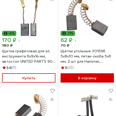
-6%
-11%
170 ₽
62 ₽
180 ₽
70 ₽
Щетка графитовая для эл.
Щётки угольные У01596
инструмента 6x9х14 мм,
5х8х10 мм, пятак-скоба 5х6
автостоп UNITED PARTS 90-
мм, 2 шт для Hammer,
1282
ИНТЕРСКОЛ Калибр
3.6
(9)
5
(25)
00000076425
Купить
В корзину