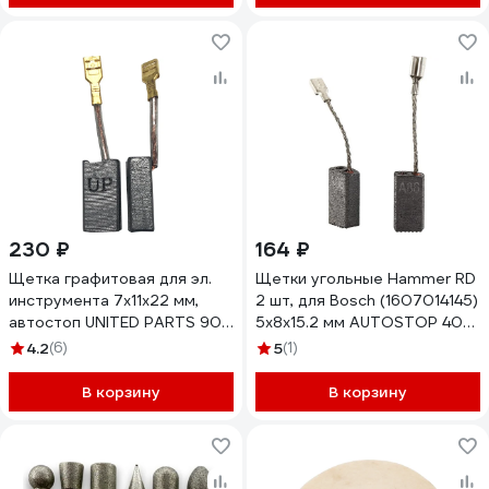
230 ₽
164 ₽
Щетка графитовая для эл.
Щетки угольные Hammer RD
инструмента 7x11x22 мм,
2 шт, для Bosch (1607014145)
автостоп UNITED PARTS 90-
5x8х15.2 мм AUTOSTOP 404-
1283
319 92094
4.2
(6)
5
(1)
В корзину
В корзину