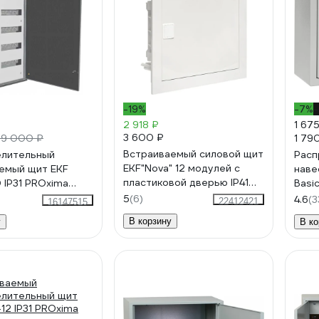
-19%
-7%
-
2 918 ₽
1 67
3 600 ₽
1 79
19 000 ₽
Встраиваемый силовой щит
елительный
Расп
EKF"Nova" 12 модулей с
емый щит EKF
наве
пластиковой дверью IP41
ma
Basi
nv-pb-pd-1
120
mb21
5
(6)
4.6
(3
22412421
16147515
В корзину
у
В ко