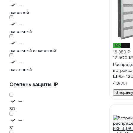
навесной
напольный
-8%
-14%
напольный и навесной
16 389 ₽
17 500 ₽
Распред
настенный
встраива
ЩРВ- 120 IP31 PROxi
SQmb11-
4.8
(38)
Степень защиты, IP
В корзин
30
31