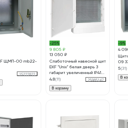
-25%
-9%
9 805 ₽
4 09
13 050 ₽
Щит
KF ЩМП-00 mb22-
Слаботочный навесной щит
09 3
EKF "Unix" белая дверь 3
5
(31)
габарит увеличенный IP41
15222822
В ко
PROxima ux-3m-nw-xl
4.8
(11)
25985147
у
В корзину