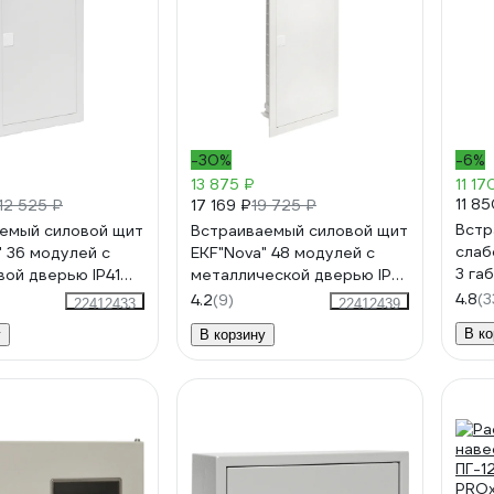
-30%
-6%
13 875 ₽
11 17
11 8
17 169 ₽
12 525 ₽
19 725 ₽
Встр
емый силовой щит
Встраиваемый силовой щит
слаб
" 36 модулей с
EKF"Nova" 48 модулей с
3 га
вой дверью IP41
металлической дверью IP41
двер
-3
nv-pb-md-4
4.8
(3
4.2
(9)
22412433
22412439
В ко
у
В корзину