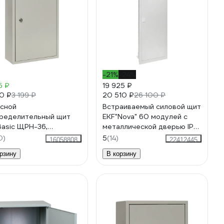
-21%
-24%
5 ₽
19 925 ₽
0 ₽
20 510 ₽
3 199 ₽
26 100 ₽
сной
Встраиваемый силовой щит
ределительный щит
EKF"Nova" 60 модулей с
Basic ЩРН-36,
металлической дверью IP41
300х120, IP31 mb21-
nv-pb-md-5
0)
5
(14)
16058808
22412445
as
рзину
В корзину