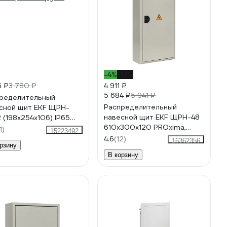
-4%
-17%
5 ₽
3 780 ₽
4 911 ₽
5 684 ₽
5 941 ₽
ределительный
Распределительный
сной щит EKF ЩРН-
навесной щит EKF ЩРН-48
2 (198х254х106) IP65
610х300х120 PROxima,
ima pb65-n-pg-12
1)
15223492
пластиковый замок, IP31
4.6
(12)
16362356
рзину
mb21-48n
В корзину