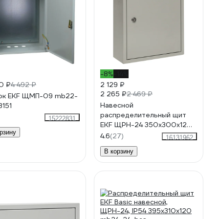
-8%
-14%
0 ₽
4 492 ₽
2 129 ₽
2 265 ₽
2 469 ₽
ок EKF ЩМП-09 mb22-
Навесной
3151
распределительный щит
15222831
EKF ЩРН-24 350х300х120
рзину
IP31 Basic mb21-24-bas
4.6
(27)
16131962
В корзину