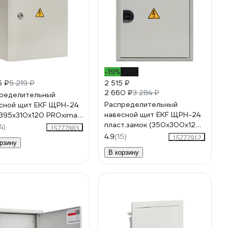
-19%
-23%
5 ₽
5 219 ₽
2 515 ₽
2 660 ₽
3 284 ₽
ределительный
Распределительный
сной щит EKF ЩРН-24
навесной щит EKF ЩРН-24
 395x310x120 PROxima
пласт.замок (350х300х120)
4-24
4)
15777883
IP31 PROxima mb21-24n
4.9
(15)
15777912
рзину
В корзину