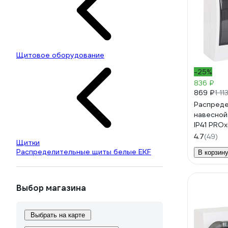
Щитовое оборудование
-25%
836 ₽
869 ₽
1 11
Распред
навесной
IP41 PRO
4.7
(49)
Щитки
Распределительные щиты белые EKF
В корзин
Выбор магазина
Выбрать на карте