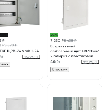
-22%
-14%
5 ₽
7 230 ₽
8 438 ₽
9 ₽
3 379 ₽
Встраиваемый
EKF ЩРВ-24 з mb11-24
слаботочный щит EKF"Nova"
2 габарит с пластиковой
4)
15222761
дверью IP41 nv-mb-pd-2
4.9
(9)
22412451
рзину
В корзину