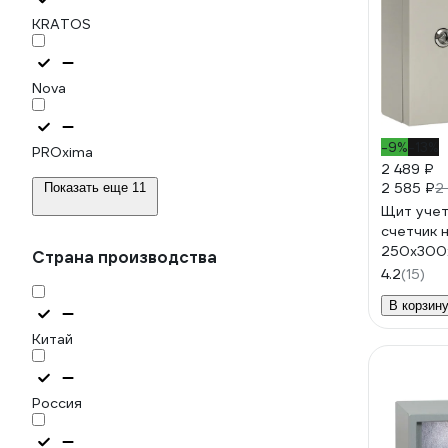
KRATOS
Nova
-9%
-13%
PROxima
2 489 ₽
2 585 ₽
2
Показать еще 11
Щит учет
счетчик 
250х300х
Страна производства
mb54-1E-
4.2
(15)
В корзин
Китай
Россия