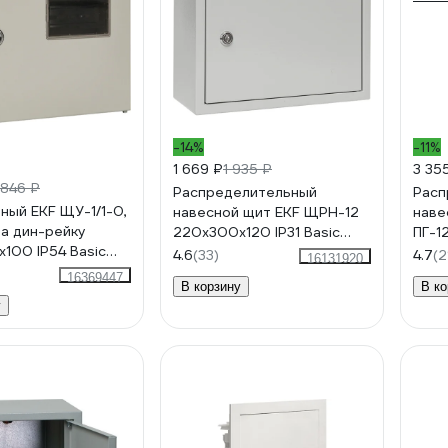
-14%
-11%
1 669 ₽
1 935 ₽
3 35
 846 ₽
Распределительный
Расп
ный EKF ЩУ-1/1-0,
навесной щит EKF ЩРН-12
наве
на дин-рейку
220х300х120 IP31 Basic
ПГ-1
100 IP54 Basic
mb21-12-bas
PROx
4.6
(33)
4.7
(2
16131920
bas
16369447
В корзину
В ко
у