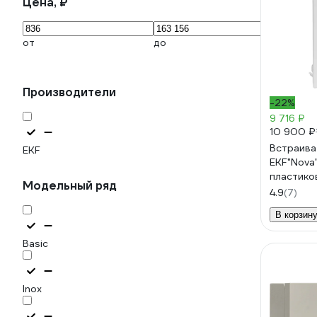
Цена, ₽
от
до
Производители
-22%
9 716 ₽
10 900 ₽
Встраива
EKF
EKF"Nova
пластико
Модельный ряд
nv-pb-pd
4.9
(7)
В корзин
Basic
Inox