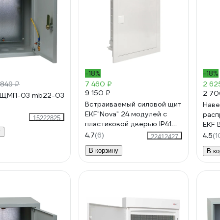
-18%
-18%
 849 ₽
7 460 ₽
2 62
9 150 ₽
2 70
F ЩМП-03 mb22-03
Встраиваемый силовой щит
Наве
EKF"Nova" 24 модулей с
расп
15222825
пластиковой дверью IP41
EKF 
у
nv-pb-pd-2
480х
4.7
(6)
4.5
(1
22412427
36-b
В корзину
В ко