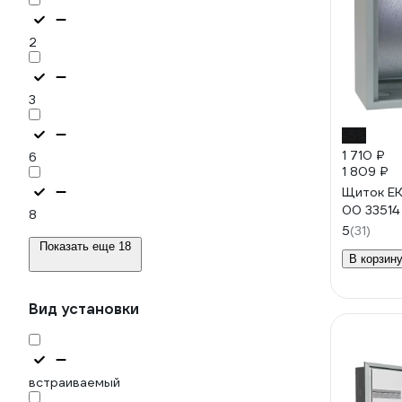
2
3
-5%
1 710 ₽
6
1 809 ₽
Щиток E
00 33514
8
5
(31)
Показать еще 18
В корзин
Вид установки
встраиваемый