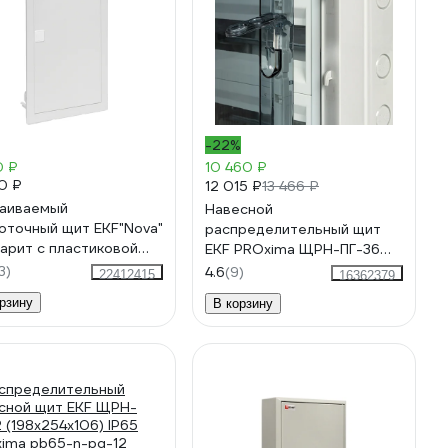
-22%
0 ₽
10 460 ₽
50 ₽
12 015 ₽
13 466 ₽
аиваемый
Навесной
оточный щит EKF"Nova"
распределительный щит
барит с пластиковой
EKF PROxima ЩРН-ПГ-36
ью IP41 nv-mb-pd-3
625х345х155 IP65 pb65-n-
3)
4.6
(9)
22412415
16362379
pg-36m
рзину
В корзину