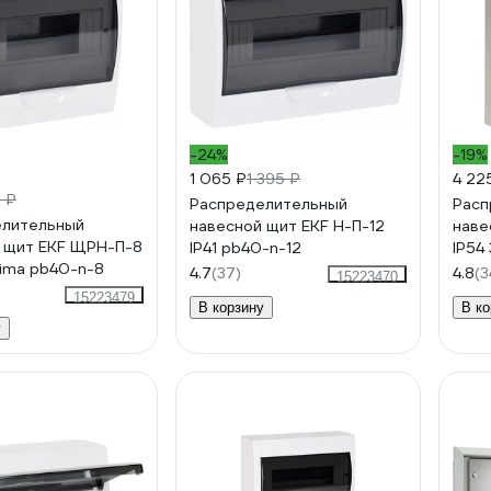
-24%
-19%
1 065 ₽
1 395 ₽
4 22
3 ₽
Распределительный
Расп
елительный
навесной щит EKF Н-П-12
наве
 щит EKF ЩРН-П-8
IP41 pb40-n-12
IP54
xima pb40-n-8
mb2
4.7
(37)
4.8
(3
15223470
15223479
В корзину
В ко
у