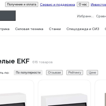
Сервис и поддержка
Инвесто
Получение и оплата
О нас
Избранное
трика
Силовая техника
Станки
Спецодежда и СИЗ
елые EKF
616 товаров
ь по:
По популярности
Отзывам
Рейтингу
Цене