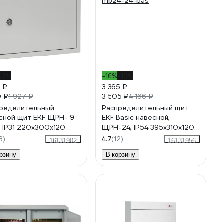
13%
-16%
-19%
5 ₽
3 365 ₽
0 ₽
3 505 ₽
1 927 ₽
4 166 ₽
ределительный
Распределительный щит
сной щит EKF ЩРН- 9
EKF Basic навесной,
c IP31 220х300х120
ЩРН-24, IP54 395х310х120
-9-bas
mb24-24-bas
3)
4.7
(12)
16131902
16131956
рзину
В корзину