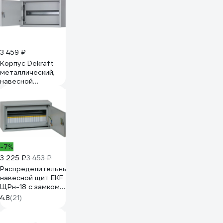
3 459 ₽
Корпус Dekraft
металлический,
навесной
250x400x120 18
мод. IP31 ЩРН-18М
30213DEK
-7%
3 225 ₽
3 453 ₽
Распределительный
навесной щит EKF
ЩРн-18 с замком
IP31 1х18 mb21-18m
4.8
(21)