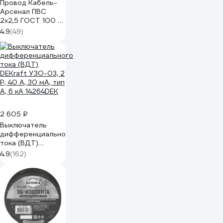
Провод Кабель-
Арсенал ПВС
2х2,5 ГОСТ 100 м
KARS-51186
4.9
(49)
2 605 ₽
Выключатель
дифференциального
тока (ВДТ)
DEKraft УЗО-03, 2
4.9
(162)
P, 40 А, 30 мА, тип
A, 6 кА 14264DEK