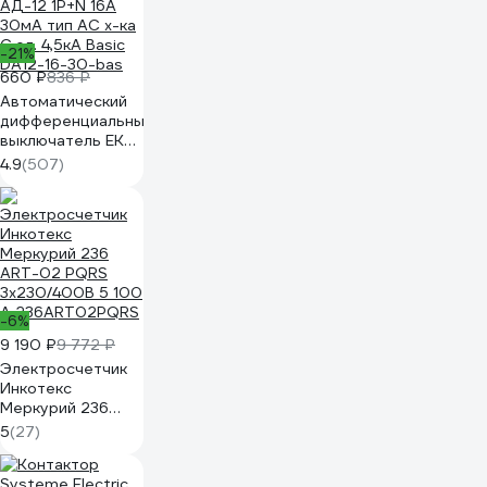
-21%
660 ₽
836 ₽
Автоматический
дифференциальный
выключатель EKF
АД-12 1P+N 16А
4.9
(507)
30мА тип АС х-ка
C эл. 4,5кА Basic
DA12-16-30-bas
-6%
9 190 ₽
9 772 ₽
Электросчетчик
Инкотекс
Меркурий 236
ART-02 PQRS
5
(27)
3х230/400В 5 100
А 236ART02PQRS