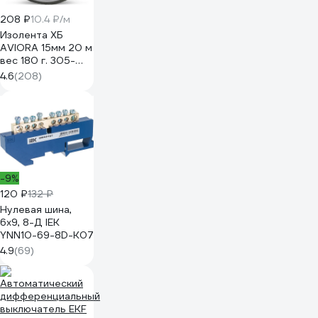
208 ₽
10.4 ₽/м
Изолента ХБ
AVIORA 15мм 20 м
вес 180 г. 305-
065
4.6
(208)
-9%
120 ₽
132 ₽
Нулевая шина,
6х9, 8-Д IEK
YNN10-69-8D-K07
4.9
(69)