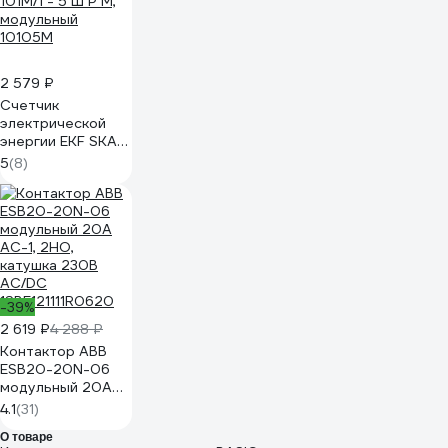
2 579 ₽
Счетчик
электрической
энергии EKF SKAT
101М/1 - 5 Ш Р M,
5
(8)
модульный
10105M
-39%
2 619 ₽
4 288 ₽
Контактор ABB
ESB20-20N-06
модульный 20А
АС-1, 2НО,
4.1
(31)
катушка 230В
О товаре
AC/DC