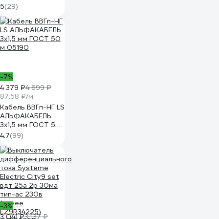
25A, C, 6kA mcb6-
5
(29)
4-25C-av
-7%
4 379 ₽
4 699 ₽
87.58 ₽/м
Кабель ВВГп-НГ LS
АЛЬФАКАБЕЛЬ
3х1,5 мм ГОСТ 50
м 05190
4.7
(99)
-3%
3 041 ₽
3 137 ₽