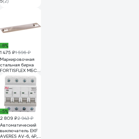
5
(2)
85360
-8%
1 475 ₽
1 596 ₽
Маркировочная
стальная бирка
FORTISFLEX МБС
304 89x19 мм
71879
-5%
2 809 ₽
2 943 ₽
Автоматический
выключатель EKF
AVERES AV-6, 4P,