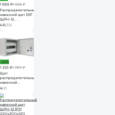
1 669 ₽
1 935 ₽
Распределительный
навесной щит EKF
ЩРН-12
220х300х120 IP31
4.6
(33)
Basic mb21-12-bas
-24%
1 335 ₽
1 767 ₽
Щит
распределительный
навесной
металлический
4
(2)
Gigant ЩРН-12,
250х300х120, IP31
GEP-02-13