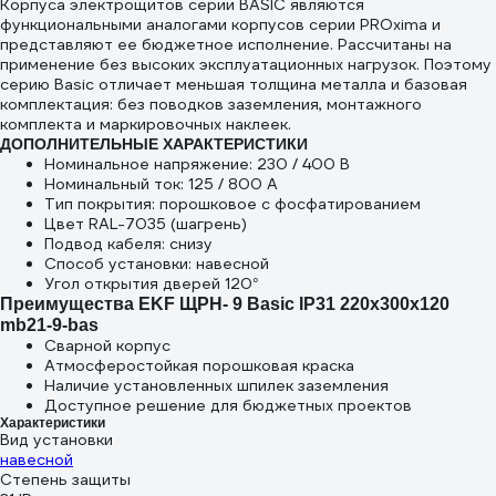
Корпуса электрощитов серии BASIC являются
1SBE121111R0620
функциональными аналогами корпусов серии PROxima и
представляют ее бюджетное исполнение. Рассчитаны на
применение без высоких эксплуатационных нагрузок. Поэтому
серию Basic отличает меньшая толщина металла и базовая
комплектация: без поводков заземления, монтажного
комплекта и маркировочных наклеек.
ДОПОЛНИТЕЛЬНЫЕ ХАРАКТЕРИСТИКИ
Номинальное напряжение: 230 / 400 В
Номинальный ток: 125 / 800 А
Тип покрытия: порошковое с фосфатированием
Цвет RAL-7035 (шагрень)
Подвод кабеля: снизу
Способ установки: навесной
Угол открытия дверей 120°
Преимущества EKF ЩРН- 9 Basic IP31 220х300х120
mb21-9-bas
Сварной корпус
Атмосферостойкая порошковая краска
Наличие установленных шпилек заземления
Доступное решение для бюджетных проектов
Характеристики
Вид установки
навесной
Степень защиты