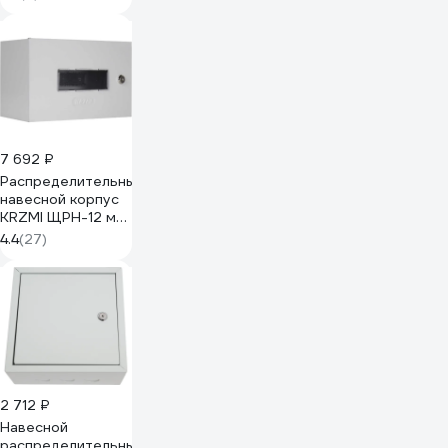
IP31 PROxima
mb21-12
7 692 ₽
Распределительный
навесной корпус
KRZMI ЩРН-12 м
окно IP31
4.4
(27)
4651117990928
2 712 ₽
Навесной
распределительный