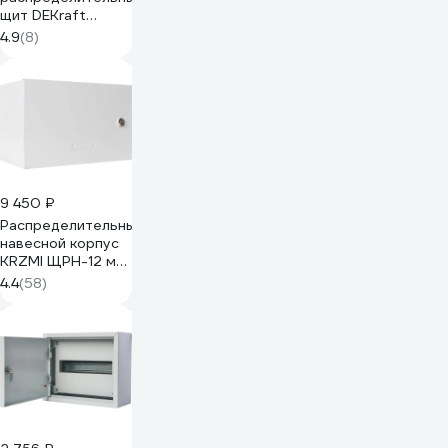
щит DEKraft
ЩРН-9,
4.9
(8)
250x250x120,
9мод., IP31
30201DEK
9 450 ₽
Распределительный
навесной корпус
KRZMI ЩРН-12 м
IP31
4.4
(58)
4651117990935