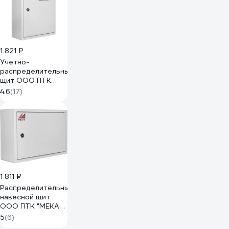
1 821 ₽
Учетно-
распределительный
щит ООО ПТК
"МЕКАС" ЩРУН
4.6
(17)
1/12 Э IP31
(360х280х110)
2018
1 811 ₽
Распределительный
навесной щит
ООО ПТК "МЕКАС"
ЩРН-16 IP31
5
(6)
(260х385х125)