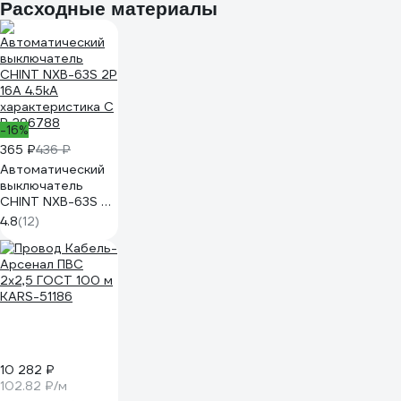
Расходные материалы
1022
-16%
365 ₽
436 ₽
Автоматический
выключатель
CHINT NXB-63S 2P
16А 4.5kA
4.8
(12)
характеристика C
R 296788
10 282 ₽
102.82 ₽/м