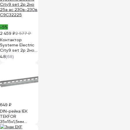
-5%
2 459 ₽
2 577 ₽
Контактор
Systeme Electric
City9 set 2p 2но
25a ac 230в-230в
4.8
(68)
C9C32225
649 ₽
DIN-рейка IEK
TEKFOR
35x15x1,5мм
оцинкованная