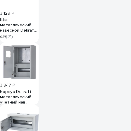
3 129 ₽
Щит
металлический
навесной Dekraft
ЩРН-15, 25х35х12
4.9
(21)
см, IP31 30206DEK
3 947 ₽
Корпус Dekraft
металлический
учетный нав.
400x250x160 1-
фазный 9 мод. IP31
ЩРУН-1/9
30405DEK