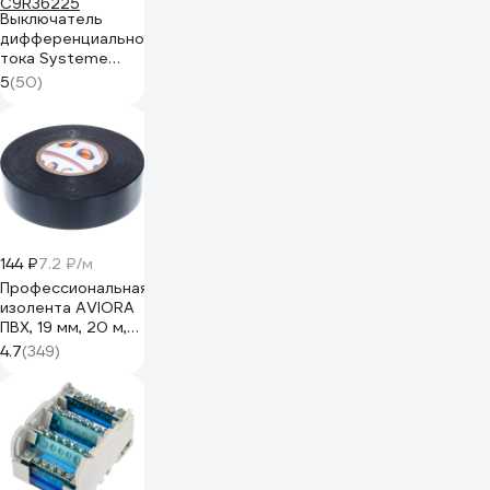
Выключатель
дифференциального
тока Systeme
Electric City9 set
5
(50)
вдт 25а 2p 30ма
тип-ac 230в
(ранее
EZ9R34225)
C9R36225
144 ₽
7.2 ₽/м
Профессиональная
изолента AVIORA
ПВХ, 19 мм, 20 м,
черная 305-030
4.7
(349)