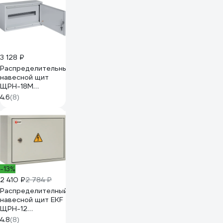
3 128 ₽
Распределительный
навесной щит
ЩРН-18М
265х440х120 TDM
4.6
(8)
ELECTRIC
SQ0905-0013
-13%
2 410 ₽
2 784 ₽
Распределителный
навесной щит EKF
ЩРН-12
220х300х120 мм
4.8
(8)