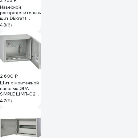
2 756 ₽
Навесной
распределительный
щит DEKraft
ЩРН-12,
4.8
(6)
250x300x120,
12мод., IP31
30202DEK
2 600 ₽
Щит с монтажной
панелью ЭРА
SIMPLE ЩМП-02
IP31, 250x300x175,
4.7
(9)
Б0041653