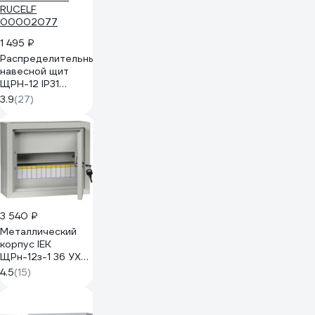
1 495 ₽
Распределительный
навесной щит
ЩРН-12 IP31
220х300х120
3.9
(27)
RUCELF
00002077
3 540 ₽
Металлический
корпус IEK
ЩРн-12з-1 36 УХЛ3
IP31 ИЭК MKM14-
4.5
(15)
N-12-31-Z