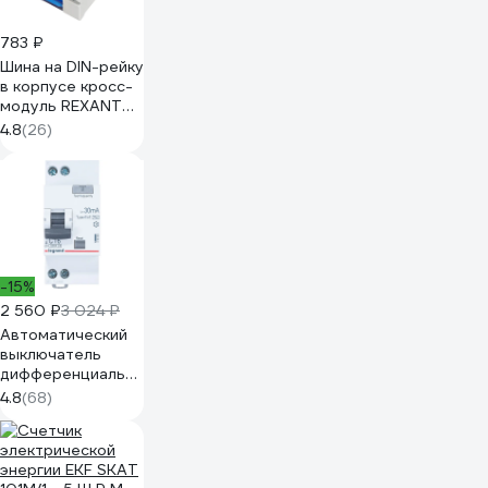
783 ₽
Шина на DIN-рейку
в корпусе кросс-
модуль REXANT
4x7 11-2304-7
4.8
(26)
-15%
2 560 ₽
3 024 ₽
Автоматический
выключатель
дифференциального
тока Legrand RX3
4.8
(68)
АВДТ 30мА 16А
1П+Н AC 419399