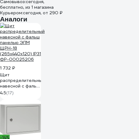
Самовывоз:
сегодня,
бесплатно
, из 1 магазина
Курьером:
сегодня,
от 290 ₽
Аналоги
1 732 ₽
Щит
распределительный
навесной с фальш
панелью ЭПМ
4.5
(17)
ЩРН-18
(265x440x120) IP31
ФР-00025206
-14%