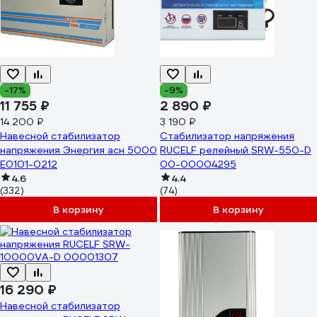
-17%
-9%
11 755 ₽
2 890 ₽
14 200 ₽
3 190 ₽
Навесной стабилизатор
Стабилизатор напряжения
напряжения Энергия асн 5000
RUCELF релейный SRW-550-D
Е0101-0212
00-00004295
4.6
4.4
(332)
(74)
В корзину
В корзину
16 290 ₽
Навесной стабилизатор