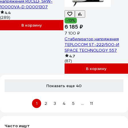
напряжения RUCELF SRW-
10000VA-D 00001307
4.4
(289)
-13%
В корзину
6 185 ₽
7 100 ₽
Стабилизатор напряжения
TEPLOCOM ST-222/500-И
SPACE TECHNOLOGY 557
4.7
(87)
В корзину
Показать еще 40
1
2
3
4
5
...
11
Часто ищут