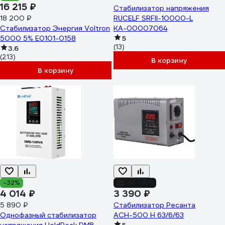
16 215 ₽
Стабилизатор напряжения
18 200 ₽
RUCELF SRFII-10000-L
Стабилизатор Энергия Voltron
КА-00007064
5000 5% Е0101-0158
5
(13)
3.6
(213)
В корзину
В корзину
-32%
до -14%
4 014 ₽
3 390 ₽
5 890 ₽
Стабилизатор Ресанта
Однофазный стабилизатор
АСН-500 Н 63/6/63