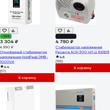
-34%
до -16%
3 304 ₽
4 790 ₽
4 990 ₽
Стабилизатор напряжения
Однофазный стабилизатор
Ресанта АСН 500 Н/1-Ц 63/6/9
напряжения HoldPeak DMB-
4.6
(195)
1000VA
4.4
В корзину
(57)
В корзину