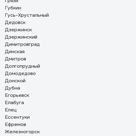
Грязи
Губкин
Гусь-Хрустальный
Дедовск
Дзержинск
Дзержинский
Димитровград
Динская
Дмитров
Долгопрудный
Домодедово
Донской
Дубна
Егорьевск
Елабуга
Елец
Ессентуки
Ефремов
Железногорск