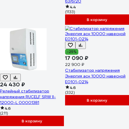
63/6/20
4.4
(1133)
В корзину
-25%
17 090 ₽
22 900 ₽
Стабилизатор напряжения
Энергия асн 10000 навесной
Е0101-0214
24 430 ₽
4.6
Релейный стабилизатор
(332)
напряжения RUCELF SRW II-
В корзину
12000-L 00001381
4.6
(211)
В корзину