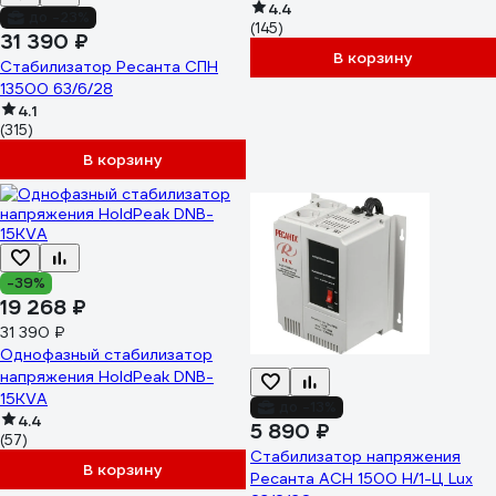
4.4
до -23%
(145)
31 390 ₽
В корзину
Стабилизатор Ресанта СПН
13500 63/6/28
4.1
(315)
В корзину
-39%
19 268 ₽
31 390 ₽
Однофазный стабилизатор
напряжения HoldPeak DNB-
15KVA
до -13%
4.4
5 890 ₽
(57)
Стабилизатор напряжения
В корзину
Ресанта АСН 1500 Н/1-Ц Lux