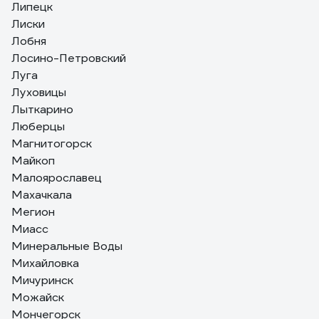
Липецк
Лиски
Лобня
Лосино-Петровский
Луга
Луховицы
Лыткарино
Люберцы
Магнитогорск
Майкоп
Малоярославец
Махачкала
Мегион
Миасс
Минеральные Воды
Михайловка
Мичуринск
Можайск
Мончегорск