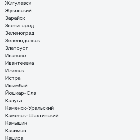
Жигулевск
Жуковский
Зарайск
Звенигород
Зеленоград
Зеленодольск
Златоуст
Иваново
Ивантеевка
Ижевск
Истра
Ишимбай
Йошкар-Ола
Калуга
Каменск-Уральский
Каменск-Шахтинский
Камышин
Касимов
Кашира