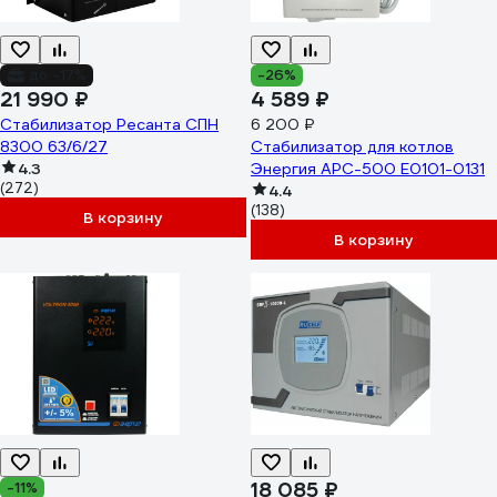
до -17%
-26%
21 990 ₽
4 589 ₽
Стабилизатор Ресанта СПН
6 200 ₽
8300 63/6/27
Стабилизатор для котлов
4.3
Энергия АРС-500 Е0101-0131
(272)
4.4
(138)
В корзину
В корзину
18 085 ₽
-11%