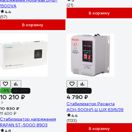
напряжения HoldPeak DMB-
5
(21)
1500VA
4.4
В корзину
(57)
В корзину
-5%
-10%
до -14%
10 210 ₽
4 790 ₽
Стабилизатор Ресанта
10 830 ₽
АСН-500Н/1-Ц LUX 63/6/39
11 400 ₽
4.4
Стабилизатор напряжения
(1133)
RAPAN ST-5000 8903
В корзину
4.8