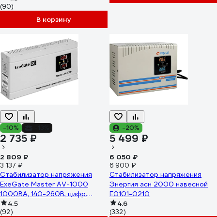
(90)
В корзину
-10%
-13%
-20%
2 735 ₽
5 499 ₽
2 809 ₽
6 050 ₽
3 137 ₽
6 900 ₽
Стабилизатор напряжения
Стабилизатор напряжения
ExeGate Master AV-1000
Энергия асн 2000 навесной
1000ВА, 140-260В, цифр.
Е0101-0210
индикация вход вых.
4.5
4.6
(92)
(332)
напряжения, 220В-8%, КПД