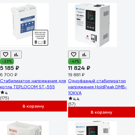
-23%
-41%
5 185 ₽
11 824 ₽
6 700 ₽
19 881 ₽
Стабилизатор напряжения для
Однофазный стабилизатор
котла TEPLOCOM ST-555
напряжения HoldPeak DMB-
4
10KVA
(175)
4.4
(57)
В корзину
В корзину