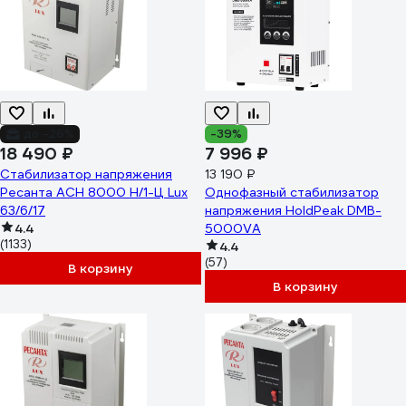
до -26%
-39%
18 490 ₽
7 996 ₽
Стабилизатор напряжения
13 190 ₽
Ресанта АСН 8000 Н/1-Ц Lux
Однофазный стабилизатор
63/6/17
напряжения HoldPeak DMB-
4.4
5000VA
(1133)
4.4
(57)
В корзину
В корзину