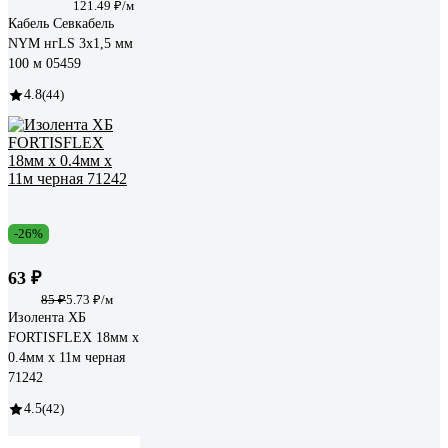
121.49 ₽/м
Кабель Севкабель
NYM нгLS 3х1,5 мм
100 м 05459
4.8
(44)
-26%
63 ₽
85 ₽
5.73 ₽/м
Изолента ХБ
FORTISFLEX 18мм х
0.4мм х 11м черная
71242
4.5
(42)