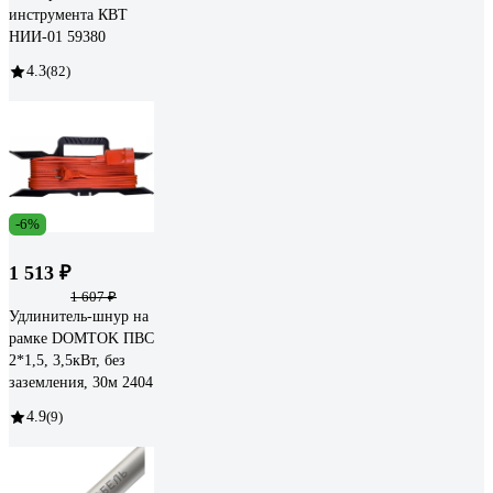
инструмента КВТ
НИИ-01 59380
4.3
(82)
-6%
1 513 ₽
1 607 ₽
Удлинитель-шнур на
рамке DOMTOK ПВС
2*1,5, 3,5кВт, без
заземления, 30м 2404
4.9
(9)