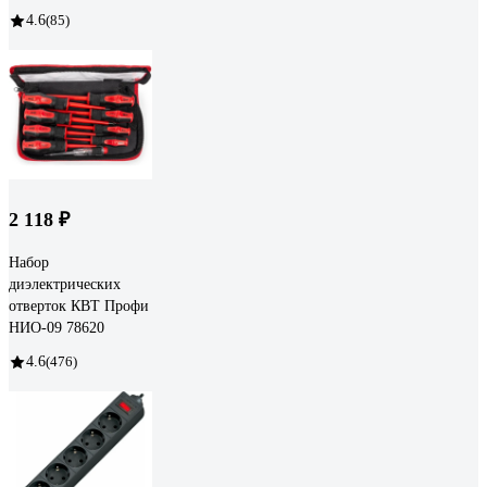
4.6
(85)
2 118 ₽
Набор
диэлектрических
отверток КВТ Профи
НИО-09 78620
4.6
(476)