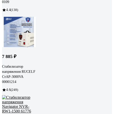
0109
4.4
(138)
7 885 ₽
Стабилизатор
напряжения RUCELF
СтАР-3000VA
00001214
4.6
(249)