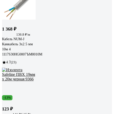
1 368 ₽
136.8 ₽/м
Кабель NUM-J
Камкабель 3x2.5 мм
10м 4
1117S30HG0007ЪM0010М
4.7
(23)
-13%
123 ₽