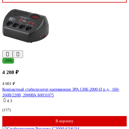
-10%
4 208 ₽
4 661 ₽
Компактный стабилизатор напряжения ЭРА СНК-2000-Ц ц.д., 160-
260В/220В, 2000ВА Б0031075
4.3
(157)
В корзину