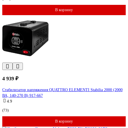
В корзину
4 939 ₽
Стабилизатор напряжения QUATTRO ELEMENTI Stabilia 2000 (2000
ВА, 140-270 В) 917-667
4.9
(73)
В корзину