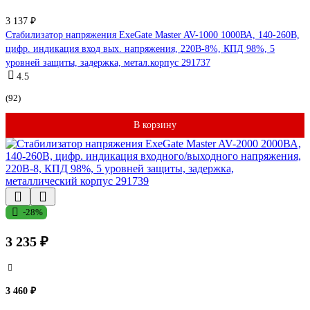
3 137 ₽
Стабилизатор напряжения ExeGate Master AV-1000 1000ВА, 140-260В,
цифр. индикация вход вых. напряжения, 220В-8%, КПД 98%, 5
уровней защиты, задержка, метал.корпус 291737
4.5
(92)
В корзину
-28%
3 235 ₽
3 460 ₽