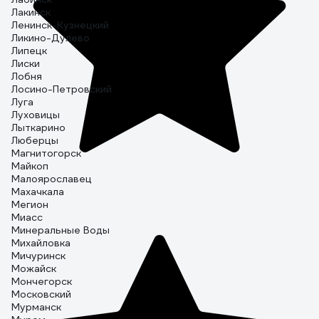
Лакинск
Ленинск-Кузнецкий
Ликино-Дулево
Липецк
Лиски
Лобня
Лосино-Петровский
Луга
Луховицы
Лыткарино
Люберцы
Магнитогорск
Майкоп
Малоярославец
Махачкала
Мегион
Миасс
Минеральные Воды
Михайловка
Мичуринск
Можайск
Мончегорск
Московский
Мурманск