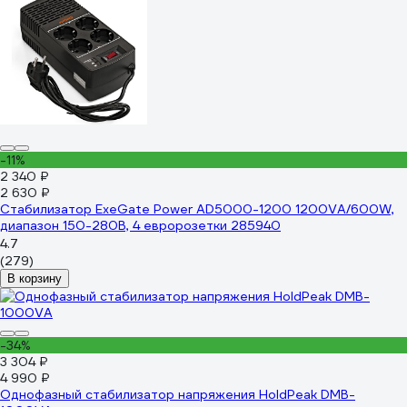
-11%
2 340 ₽
2 630 ₽
Стабилизатор ExeGate Power AD5000-1200 1200VA/600W,
диапазон 150-280В, 4 евророзетки 285940
4.7
(279)
В корзину
-34%
3 304 ₽
4 990 ₽
Однофазный стабилизатор напряжения HoldPeak DMB-