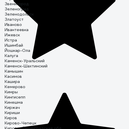
Звенигород
Зеленоград
Зеленодольск
Златоуст
Иваново
Ивантеевка
Ижевск
Истра
Ишимбай
Йошкар-Ола
Калуга
Каменск-Уральский
Каменск-Шахтинский
Камышин
Касимов
Кашира
Кемерово
Кимры
Кингисепп
Кинешма
Киржач
Кириши
Киров
Кирово-Чепецк
Кировск Ленинградская обл.