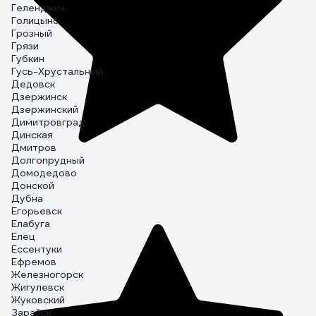
Геленджик
Голицыно
Грозный
Грязи
Губкин
Гусь-Хрустальный
Дедовск
Дзержинск
Дзержинский
Димитровград
Динская
Дмитров
Долгопрудный
Домодедово
Донской
Дубна
Егорьевск
Елабуга
Елец
Ессентуки
Ефремов
Железногорск
Жигулевск
Жуковский
Зарайск