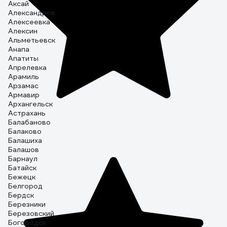
Аксай
Александров
Алексеевка
Алексин
Альметьевск
Анапа
Апатиты
Апрелевка
Арамиль
Арзамас
Армавир
Архангельск
Астрахань
Балабаново
Балаково
Балашиха
Балашов
Барнаул
Батайск
Бежецк
Белгород
Бердск
Березники
Березовский
Богородск