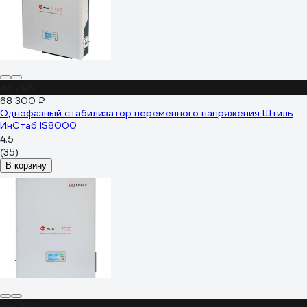
до -14%
68 300 ₽
Однофазный стабилизатор переменного напряжения Штиль
ИнСтаб IS8000
4.5
(35)
В корзину
до -14%