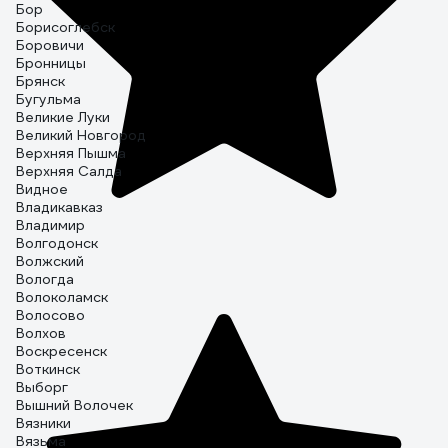
Бор
Борисоглебск
Боровичи
Бронницы
Брянск
Бугульма
Великие Луки
Великий Новгород
Верхняя Пышма
Верхняя Салда
Видное
Владикавказ
Владимир
Волгодонск
Волжский
Вологда
Волоколамск
Волосово
Волхов
Воскресенск
Воткинск
Выборг
Вышний Волочек
Вязники
Вязьма