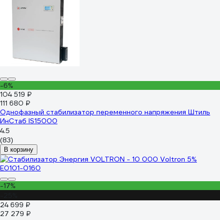
-6%
104 519 ₽
111 680 ₽
Однофазный стабилизатор переменного напряжения Штиль
ИнСтаб IS15000
4.5
(83)
В корзину
-17%
-25%
24 699 ₽
27 279 ₽