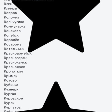
Клин
Клинцы
Ковров
Коломна
Кольчугино
Коммунарка
Конаково
Копейск
Королёв
Кострома
Котельники
Красноармейск
Красногорск
Краснокамск
Красноярск
Кропоткин
Крымск
Кстово
Кубинка
Кузнецк
Курган
Куровское
Курск
Курчатов
Лабинск