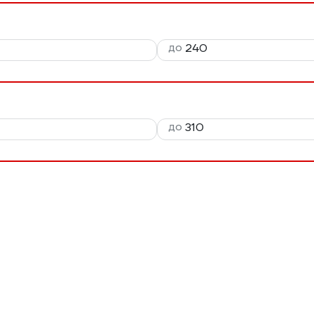
до
до