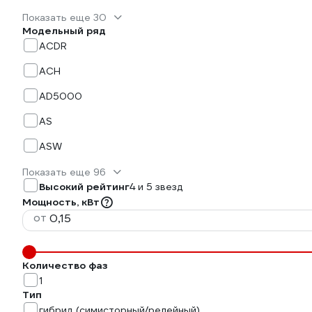
Показать еще 30
Модельный ряд
ACDR
ACH
AD5000
AS
ASW
Показать еще 96
Высокий рейтинг
4 и 5 звезд
Мощность, кВт
от
Количество фаз
1
Тип
гибрид (симисторный/релейный)