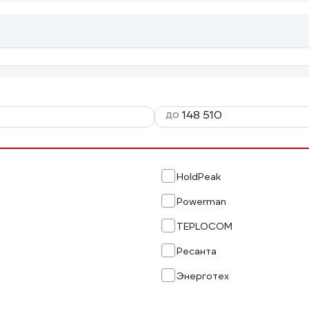
до
HoldPeak
Powerman
TEPLOCOM
Ресанта
Энерготех