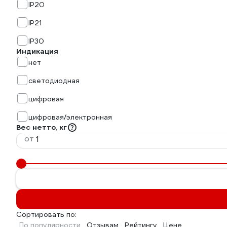
IP20
IP21
IP30
Индикация
нет
светодиодная
цифровая
цифровая/электронная
Вес нетто, кг
от
Сортировать по:
По популярности
Отзывам
Рейтингу
Цене