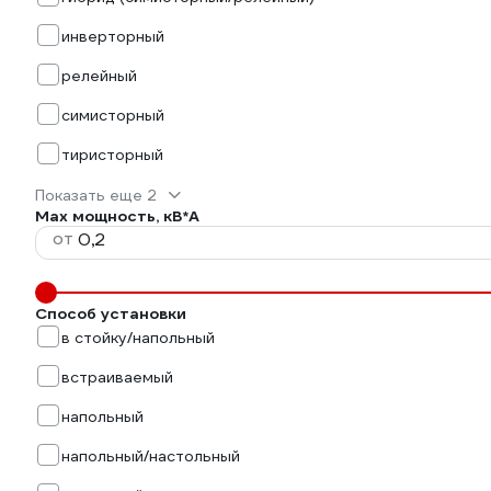
инверторный
релейный
симисторный
тиристорный
Показать еще 2
Max мощность, кВ*А
от
Способ установки
в стойку/напольный
встраиваемый
напольный
напольный/настольный