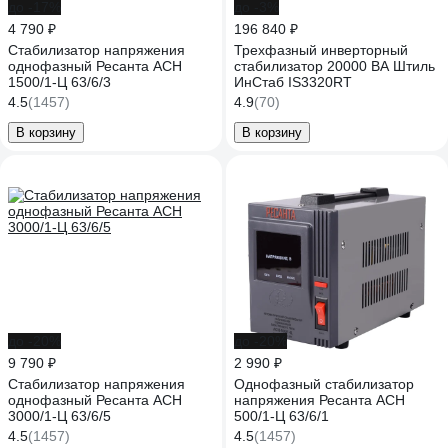
до -17%
до -3%
4 790 ₽
196 840 ₽
Стабилизатор напряжения
Трехфазный инверторный
однофазный Ресанта АСН
стабилизатор 20000 ВА Штиль
1500/1-Ц 63/6/3
ИнСтаб IS3320RT
4.5
(1457)
4.9
(70)
В корзину
В корзину
до -20%
до -20%
9 790 ₽
2 990 ₽
Стабилизатор напряжения
Однофазный стабилизатор
однофазный Ресанта АСН
напряжения Ресанта АСН
3000/1-Ц 63/6/5
500/1-Ц 63/6/1
4.5
(1457)
4.5
(1457)