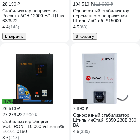
28 190 ₽
104 519 ₽
111 680 ₽
Стабилизатор напряжения
Однофазный стабилизатор
Ресанта АСН 12000 Н/1-Ц Lux
переменного напряжения
63/6/22
Штиль ИнСтаб IS15000
4.4
(145)
4.5
(83)
В корзину
В корзину
-17%
-19%
до -5%
26 513 ₽
7 890 ₽
27 279 ₽
32 900 ₽
Однофазный стабилизатор
Штиль ИнСтаб IS350 230В 350
Стабилизатор Энергия
ВА
VOLTRON - 10 000 Voltron 5%
Е0101-0160
4.6
(339)
3.6
(213)