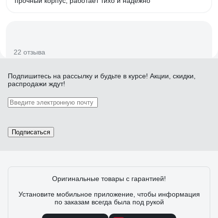
прочный корпус, работает тихо и надежно
22 отзыва
Подпишитесь
на рассылку
и будьте в курсе! Акции, скидки,
Отзыв о стабилизаторе напряжения
распродажи ждут!
DAEWOO DW-TM12kVA
15.03.2017
Константин Николаевич Л.
аккуратный внешний вид, крепление на стену, есть
Подписаться
Байпас
Оригинальные товары с гарантией!
3 отзыва
Установите мобильное приложение, чтобы информация
по заказам всегда была под рукой
Отзыв о Стабилизатор напряжения SmartWatt