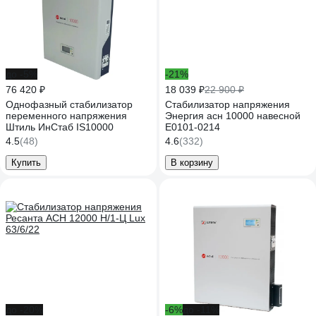
до -5%
-21%
76 420 ₽
18 039 ₽
22 900 ₽
Однофазный стабилизатор
Стабилизатор напряжения
переменного напряжения
Энергия асн 10000 навесной
Штиль ИнСтаб IS10000
Е0101-0214
4.5
(48)
4.6
(332)
Купить
В корзину
до -20%
-6%
до -11%