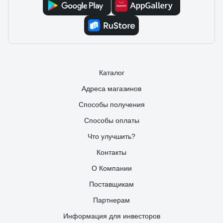
AVR SERVO 20000SF
24.07.2025
Сергей
Как владелец частного дома с ужасными перепадами
напряжения (иногда падает до 160В), долго искал
надежное решение. Рекомендую.
Каталог
Адреса магазинов
Способы получения
Способы оплаты
Что улучшить?
Контакты
О Компании
Поставщикам
Партнерам
Информация для инвесторов