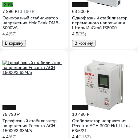
-39%
до -14%
7 996 ₽
13 190 ₽
68 300 ₽
Однофазный стабилизатор
Однофазный стабилизатор
напряжения HoldPeak DMB-
переменного напряжения
5000VA
Штиль ИнСтаб IS8000
4.4
(57)
4.5
(35)
В корзину
В корзину
до -9%
до -20%
75 790 ₽
10 490 ₽
Трехфазный стабилизатор
Стабилизатор напряжения
напряжения Ресанта АСН
Ресанта АСН 3000 Н/1-Ц Lux
15000/3 63/4/5
63/6/21
4.4
(67)
4.4
(1133)