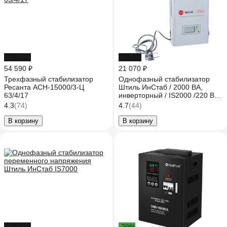
до -22%
до -6%
54 590 ₽
21 070 ₽
Трехфазный стабилизатор
Однофазный стабилизатор
Ресанта АСН-15000/3-Ц
Штиль ИнСтаб / 2000 ВА,
63/4/17
инверторный / IS2000 /220 В/
IS2000 (220-230В)
4.3
(74)
4.7
(44)
В корзину
В корзину
до -14%
-39%