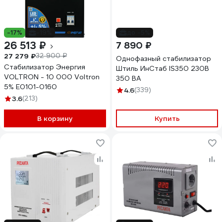
-17%
-19%
до -5%
26 513 ₽
7 890 ₽
27 279 ₽
32 900 ₽
Однофазный стабилизатор
Стабилизатор Энергия
Штиль ИнСтаб IS350 230В
VOLTRON - 10 000 Voltron
350 ВА
5% Е0101-0160
4.6
(339)
3.6
(213)
В корзину
Купить