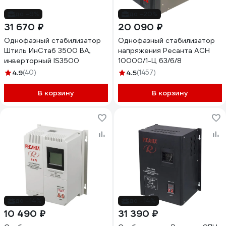
до -9%
до -20%
31 670 ₽
20 090 ₽
Однофазный стабилизатор
Однофазный стабилизатор
Штиль ИнСтаб 3500 ВА,
напряжения Ресанта АСН
инверторный IS3500
10000/1-Ц 63/6/8
4.9
(40)
4.5
(1457)
В корзину
В корзину
до -14%
до -14%
10 490 ₽
31 390 ₽