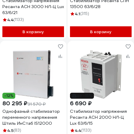
Стабилизатор напряжения
Стабилизатор Ресанта СПН
Ресанта АСН 3000 Н/1-Ц Lux
13500 63/6/28
63/6/21
4.1
(315)
4.4
(1133)
В корзину
В корзину
-12%
до -15%
80 295 ₽
6 690 ₽
91 570 ₽
Однофазный стабилизатор
Стабилизатор напряжения
переменного напряжения
Ресанта АСН 2000 Н/1-Ц
Штиль ИнСтаб IS12000
Lux 63/6/15
4.5
(83)
4.4
(1133)