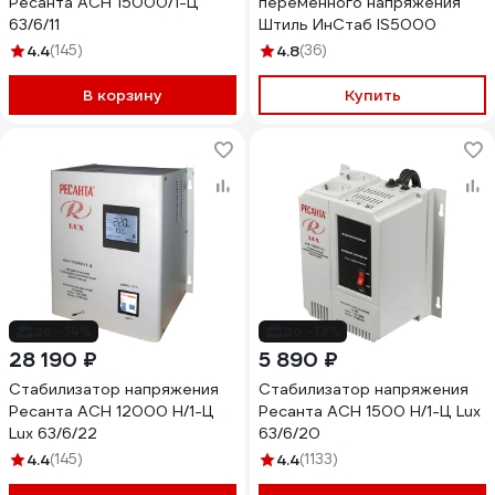
Ресанта АСН 15000/1-Ц
переменного напряжения
63/6/11
Штиль ИнСтаб IS5000
4.4
(145)
4.8
(36)
В корзину
Купить
до -14%
до -13%
28 190 ₽
5 890 ₽
Стабилизатор напряжения
Стабилизатор напряжения
Ресанта АСН 12000 Н/1-Ц
Ресанта АСН 1500 Н/1-Ц Lux
Lux 63/6/22
63/6/20
4.4
(145)
4.4
(1133)