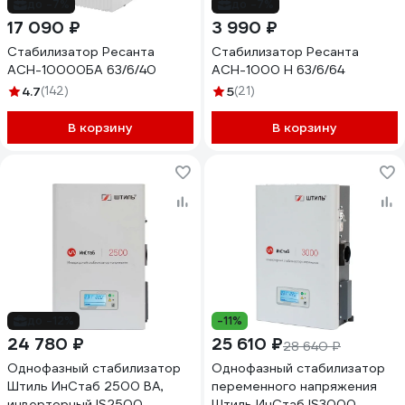
до -7%
до -7%
17 090 ₽
3 990 ₽
Стабилизатор Ресанта
Стабилизатор Ресанта
АСН-10000БА 63/6/40
АСН-1000 Н 63/6/64
4.7
(142)
5
(21)
В корзину
В корзину
до -12%
-11%
24 780 ₽
25 610 ₽
28 640 ₽
Однофазный стабилизатор
Однофазный стабилизатор
Штиль ИнСтаб 2500 ВА,
переменного напряжения
инверторный IS2500
Штиль ИнСтаб IS3000