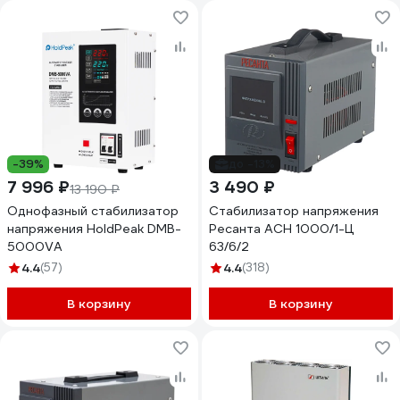
-39%
до -13%
7 996 ₽
3 490 ₽
13 190 ₽
Однофазный стабилизатор
Стабилизатор напряжения
напряжения HoldPeak DMB-
Ресанта АСН 1000/1-Ц
5000VA
63/6/2
4.4
(57)
4.4
(318)
В корзину
В корзину