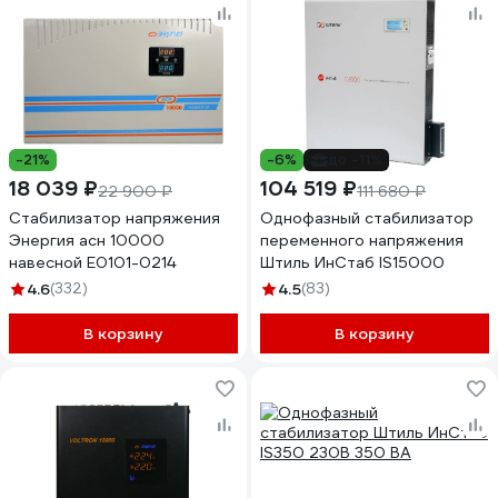
-21%
-6%
до -11%
18 039 ₽
104 519 ₽
22 900 ₽
111 680 ₽
Стабилизатор напряжения
Однофазный стабилизатор
Энергия асн 10000
переменного напряжения
навесной Е0101-0214
Штиль ИнСтаб IS15000
4.6
(332)
4.5
(83)
В корзину
В корзину