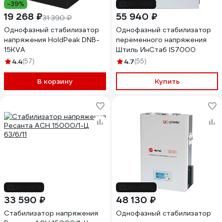
-39%
до -14%
19 268 ₽
55 940 ₽
31 390 ₽
Однофазный стабилизатор
Однофазный стабилизатор
напряжения HoldPeak DNB-
переменного напряжения
15KVA
Штиль ИнСтаб IS7000
4.4
(57)
4.7
(55)
В корзину
Купить
до -14%
до -10%
33 590 ₽
48 130 ₽
Стабилизатор напряжения
Однофазный стабилизатор