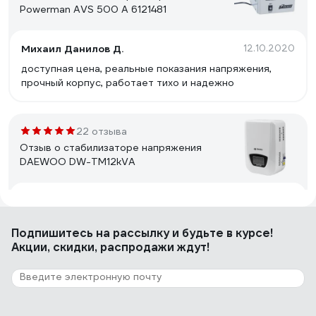
Powerman AVS 500 A 6121481
Михаил Данилов Д.
12.10.2020
доступная цена, реальные показания напряжения,
прочный корпус, работает тихо и надежно
22 отзыва
Отзыв о стабилизаторе напряжения
DAEWOO DW-TM12kVA
Константин Николаевич Л.
15.03.2017
аккуратный внешний вид, крепление на стену, есть
Подпишитесь
на рассылку
и будьте в курсе!
Байпас
Акции, скидки, распродажи ждут!
3 отзыва
Отзыв о Стабилизатор напряжения
SmartWatt AVR SERVO 20000SF