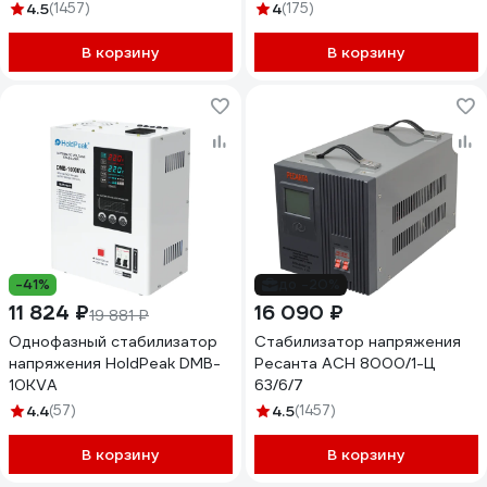
4.5
(1457)
4
(175)
В корзину
В корзину
-41%
до -20%
11 824 ₽
16 090 ₽
19 881 ₽
Однофазный стабилизатор
Стабилизатор напряжения
напряжения HoldPeak DMB-
Ресанта АСН 8000/1-Ц
10KVA
63/6/7
4.4
(57)
4.5
(1457)
В корзину
В корзину