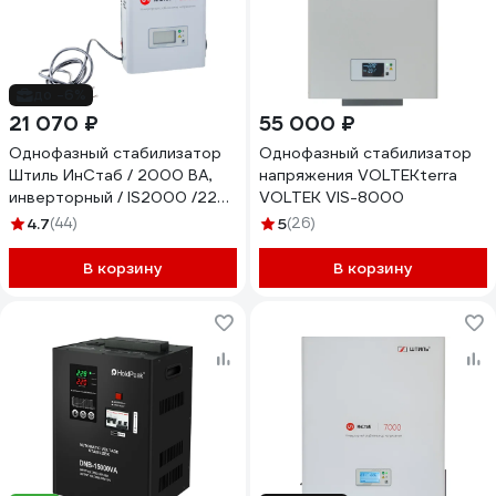
до -6%
21 070 ₽
55 000 ₽
Однофазный стабилизатор
Однофазный стабилизатор
Штиль ИнСтаб / 2000 ВА,
напряжения VOLTEKterra
инверторный / IS2000 /220
VOLTEK VIS-8000
В/ IS2000 (220-230В)
4.7
(44)
5
(26)
В корзину
В корзину