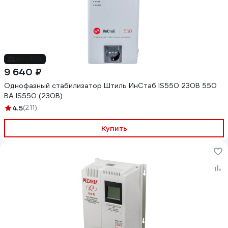
до -10%
9 640 ₽
Однофазный cтабилизатор Штиль ИнСтаб IS550 230В 550
ВА IS550 (230В)
4.5
(211)
Купить