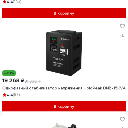
4.4
(145)
В корзину
-39%
19 268 ₽
31 390 ₽
Однофазный стабилизатор напряжения HoldPeak DNB-15KVA
4.4
(57)
В корзину