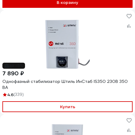
В корзину
до -5%
7 890 ₽
Однофазный стабилизатор Штиль ИнСтаб IS350 230В 350
ВА
4.6
(339)
Купить