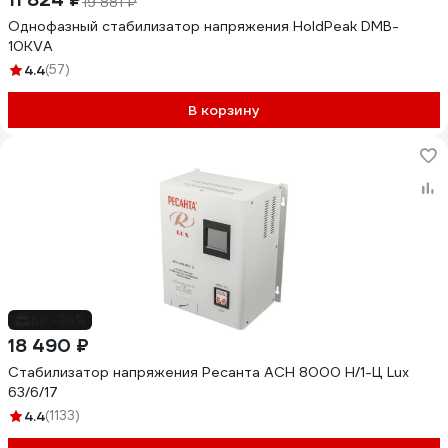
19 881 ₽
Однофазный стабилизатор напряжения HoldPeak DMB-
10KVA
4.4
(57)
В корзину
до -26%
18 490 ₽
Стабилизатор напряжения Ресанта АСН 8000 Н/1-Ц Lux
63/6/17
4.4
(1133)