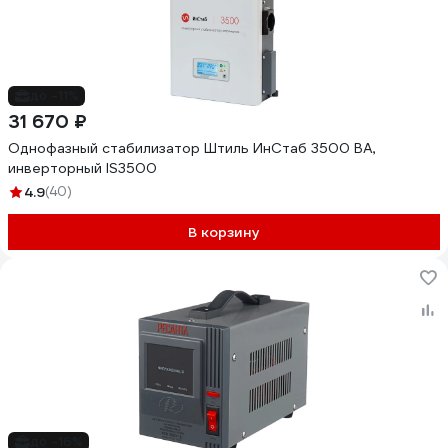
до -11%
31 670 ₽
Однофазный стабилизатор Штиль ИнСтаб 3500 ВА,
инверторный IS3500
4.9
(40)
В корзину
до -16%