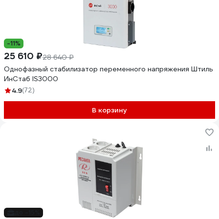
-11%
25 610 ₽
28 640 ₽
Однофазный стабилизатор переменного напряжения Штиль
ИнСтаб IS3000
4.9
(72)
В корзину
до -15%