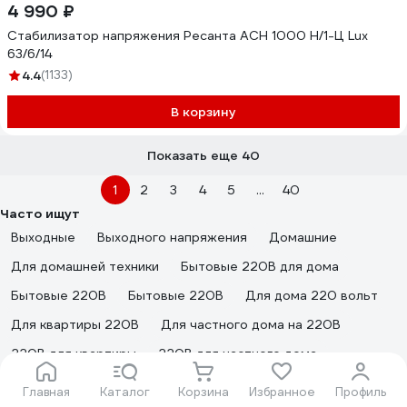
4 990 ₽
Стабилизатор напряжения Ресанта АСН 1000 Н/1-Ц Lux
63/6/14
4.4
(1133)
В корзину
Показать еще 40
1
2
3
4
5
...
40
Часто ищут
Выходные
Выходного напряжения
Домашние
Для домашней техники
Бытовые 220В для дома
Бытовые 220В
Бытовые 220В
Для дома 220 вольт
Для квартиры 220В
Для частного дома на 220В
220В для квартиры
220В для частного дома
Домашние
220В для дома
Однофазные для дачи
Главная
Каталог
Корзина
Избранное
Профиль