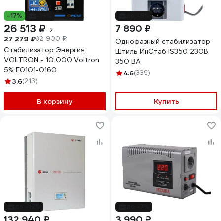
-17%
-19%
до -5%
26 513 ₽
7 890 ₽
27 279 ₽
32 900 ₽
Однофазный стабилизатор
Стабилизатор Энергия
Штиль ИнСтаб IS350 230В
VOLTRON - 10 000 Voltron
350 ВА
5% Е0101-0160
4.6
(339)
3.6
(213)
В корзину
Купить
до -12%
до -7%
132 940 ₽
3 990 ₽