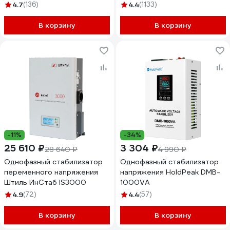
(220 В)
4.7
(136)
4.4
(1133)
В корзину
В корзину
-11%
-34%
25 610 ₽
3 304 ₽
28 640 ₽
4 990 ₽
Однофазный стабилизатор
Однофазный стабилизатор
переменного напряжения
напряжения HoldPeak DMB-
Штиль ИнСтаб IS3000
1000VA
4.9
(72)
4.4
(57)
В корзину
В корзину