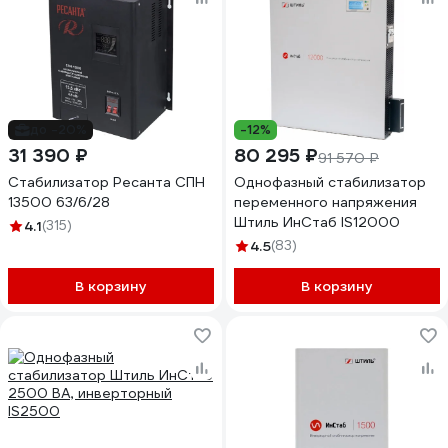
до -20%
-12%
31 390 ₽
80 295 ₽
91 570 ₽
Стабилизатор Ресанта СПН
Однофазный стабилизатор
13500 63/6/28
переменного напряжения
Штиль ИнСтаб IS12000
4.1
(315)
4.5
(83)
В корзину
В корзину