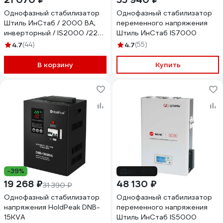
Однофазный стабилизатор
Однофазный стабилизатор
Штиль ИнСтаб / 2000 ВА,
переменного напряжения
инверторный / IS2000 /220
Штиль ИнСтаб IS7000
В/ IS2000 (220-230В)
4.7
(44)
4.7
(55)
В корзину
Купить
-39%
до -10%
19 268 ₽
48 130 ₽
31 390 ₽
Однофазный стабилизатор
Однофазный стабилизатор
напряжения HoldPeak DNB-
переменного напряжения
15KVA
Штиль ИнСтаб IS5000