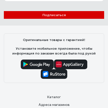
3 отзыва
Отзыв о Стабилизатор напряжения
SmartWatt AVR SERVO 20000SF
Подписаться
Сергей
24.07.2025
Как владелец частного дома с ужасными перепадами
напряжения (иногда падает до 160В), долго искал
Оригинальные товары с гарантией!
надежное решение. Рекомендую.
Установите мобильное приложение, чтобы
информация по заказам всегда была под рукой
Каталог
Адреса магазинов