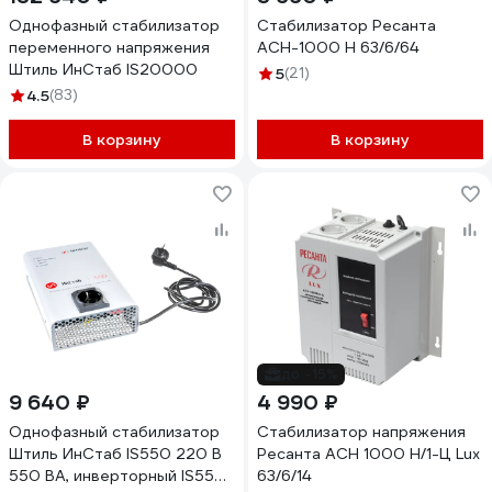
Однофазный стабилизатор
Стабилизатор Ресанта
переменного напряжения
АСН-1000 Н 63/6/64
Штиль ИнСтаб IS20000
5
(21)
4.5
(83)
В корзину
В корзину
до -15%
9 640 ₽
4 990 ₽
Однофазный стабилизатор
Стабилизатор напряжения
Штиль ИнСтаб IS550 220 В
Ресанта АСН 1000 Н/1-Ц Lux
550 ВА, инверторный IS550
63/6/14