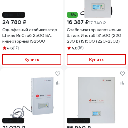
до -12%
-8%
24 780 ₽
16 387 ₽
17 740 ₽
Однофазный стабилизатор
Стабилизатор напряжения
Штиль ИнСтаб 2500 ВА,
Штиль Инстаб IS1500 (220-
инверторный IS2500
230 В) IS1500 (220-230В)
4.6
(17)
4.8
(16)
Купить
Купить
до -6%
до -14%
21 070 ₽
55 940 ₽