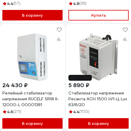
4.4
(57)
4.8
(36)
В корзину
Купить
до -13%
24 430 ₽
5 890 ₽
Релейный стабилизатор
Стабилизатор напряжения
напряжения RUCELF SRW II-
Ресанта АСН 1500 Н/1-Ц Lux
12000-L 00001381
63/6/20
4.6
(211)
4.4
(1133)
В корзину
В корзину