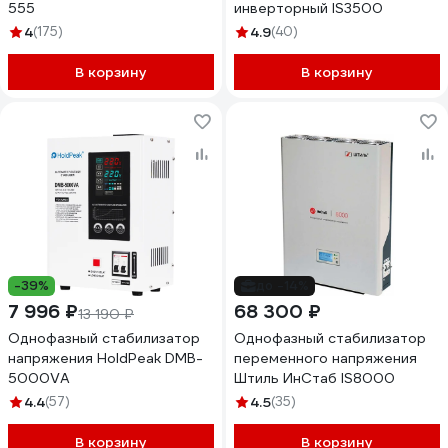
555
инверторный IS3500
4
(175)
4.9
(40)
В корзину
В корзину
-39%
до -14%
7 996 ₽
68 300 ₽
13 190 ₽
Однофазный стабилизатор
Однофазный стабилизатор
напряжения HoldPeak DMB-
переменного напряжения
5000VA
Штиль ИнСтаб IS8000
4.4
(57)
4.5
(35)
В корзину
В корзину