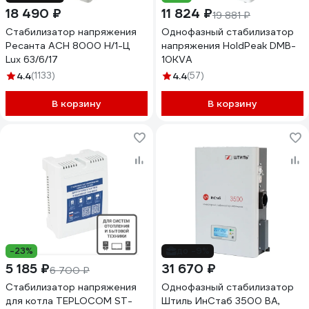
18 490 ₽
11 824 ₽
19 881 ₽
Стабилизатор напряжения
Однофазный стабилизатор
Ресанта АСН 8000 Н/1-Ц
напряжения HoldPeak DMB-
Lux 63/6/17
10KVA
4.4
(1133)
4.4
(57)
В корзину
В корзину
-23%
до -9%
5 185 ₽
31 670 ₽
6 700 ₽
Стабилизатор напряжения
Однофазный стабилизатор
для котла TEPLOCOM ST-
Штиль ИнСтаб 3500 ВА,