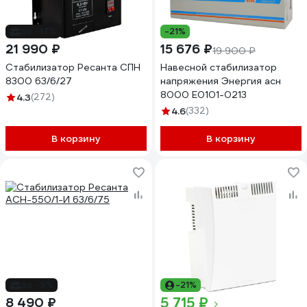
до -17%
-21%
21 990 ₽
15 676 ₽
19 900 ₽
Стабилизатор Ресанта СПН
Навесной стабилизатор
8300 63/6/27
напряжения Энергия асн
8000 Е0101-0213
4.3
(272)
4.6
(332)
В корзину
В корзину
до -9%
-21%
5 715 ₽
8 490 ₽