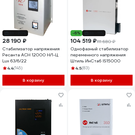
до -20%
-6%
до -11%
28 190 ₽
104 519 ₽
111 680 ₽
Стабилизатор напряжения
Однофазный стабилизатор
Ресанта АСН 12000 Н/1-Ц
переменного напряжения
Lux 63/6/22
Штиль ИнСтаб IS15000
4.4
(145)
4.5
(83)
В корзину
В корзину