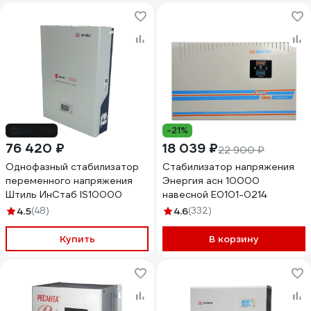
до -5%
-21%
76 420 ₽
18 039 ₽
22 900 ₽
Однофазный стабилизатор
Стабилизатор напряжения
переменного напряжения
Энергия асн 10000
Штиль ИнСтаб IS10000
навесной Е0101-0214
4.5
(48)
4.6
(332)
Купить
В корзину