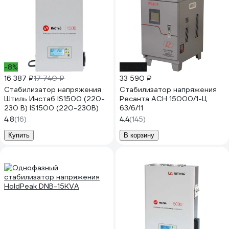
-8%
до -14%
16 387 ₽
17 740 ₽
33 590 ₽
Стабилизатор напряжения
Стабилизатор напряжения
Штиль Инстаб IS1500 (220-
Ресанта АСН 15000/1-Ц
230 В) IS1500 (220-230В)
63/6/11
4.8
(16)
4.4
(145)
Купить
В корзину