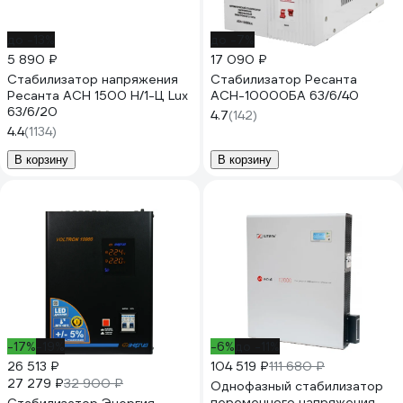
до -13%
до -7%
5 890 ₽
17 090 ₽
Стабилизатор напряжения
Стабилизатор Ресанта
Ресанта АСН 1500 Н/1-Ц Lux
АСН-10000БА 63/6/40
63/6/20
4.7
(142)
4.4
(1134)
В корзину
В корзину
-17%
-19%
-6%
до -11%
26 513 ₽
104 519 ₽
111 680 ₽
27 279 ₽
32 900 ₽
Однофазный стабилизатор
переменного напряжения