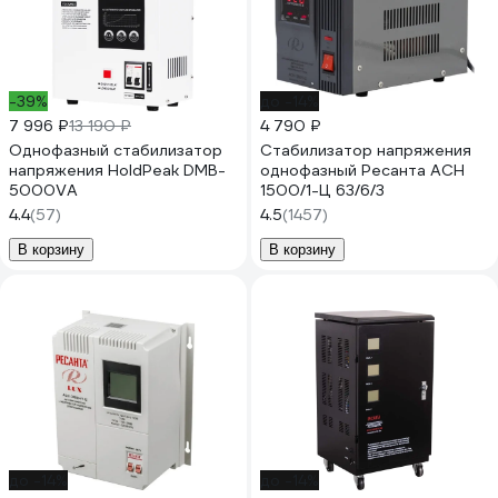
-39%
до -14%
7 996 ₽
13 190 ₽
4 790 ₽
Однофазный стабилизатор
Стабилизатор напряжения
напряжения HoldPeak DMB-
однофазный Ресанта АСН
5000VA
1500/1-Ц 63/6/3
4.4
(57)
4.5
(1457)
В корзину
В корзину
до -14%
до -14%