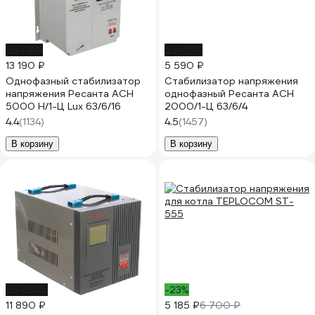
до -14%
до -15%
13 190 ₽
5 590 ₽
Однофазный стабилизатор
Стабилизатор напряжения
напряжения Ресанта АСН
однофазный Ресанта АСН
5000 Н/1-Ц Lux 63/6/16
2000/1-Ц 63/6/4
4.4
(1134)
4.5
(1457)
В корзину
В корзину
до -20%
-23%
11 890 ₽
5 185 ₽
6 700 ₽