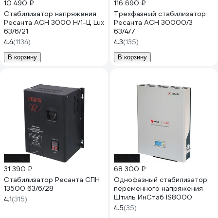
10 490 ₽
116 690 ₽
Стабилизатор напряжения
Трехфазный стабилизатор
Ресанта АСН 3000 Н/1-Ц Lux
Ресанта АСН 30000/3
63/6/21
63/4/7
4.4
(1134)
4.3
(135)
В корзину
В корзину
до -14%
до -14%
31 390 ₽
68 300 ₽
Стабилизатор Ресанта СПН
Однофазный стабилизатор
13500 63/6/28
переменного напряжения
Штиль ИнСтаб IS8000
4.1
(315)
4.5
(35)