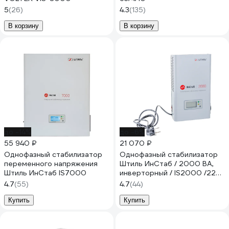
5
(26)
4.3
(135)
В корзину
В корзину
до -14%
до -6%
55 940 ₽
21 070 ₽
Однофазный стабилизатор
Однофазный стабилизатор
переменного напряжения
Штиль ИнСтаб / 2000 ВА,
Штиль ИнСтаб IS7000
инверторный / IS2000 /220
В/ IS2000 (220-230В)
4.7
(55)
4.7
(44)
Купить
Купить