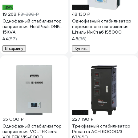
-39%
до -10%
19 268 ₽
31 390 ₽
48 130 ₽
Однофазный стабилизатор
Однофазный стабилизатор
напряжения HoldPeak DNB-
переменного напряжения
15KVA
Штиль ИнСтаб IS5000
4.4
(57)
4.8
(36)
В корзину
Купить
до -14%
55 000 ₽
227 190 ₽
Однофазный стабилизатор
Трехфазный стабилизатор
напряжения VOLTEKterra
Ресанта АСН 60000/3
VOLTEK VIS-8000
63/4/10