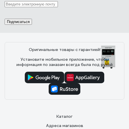
DAEWOO DW-TM12kVA
15.03.2017
Константин Николаевич Л.
Подписаться
аккуратный внешний вид, крепление на стену, есть
Байпас
Оригинальные товары с гарантией!
Установите мобильное приложение, чтобы
3 отзыва
информация по заказам всегда была под рукой
Отзыв о Стабилизатор напряжения
SmartWatt AVR SERVO 20000SF
24.07.2025
Сергей
Как владелец частного дома с ужасными перепадами
напряжения (иногда падает до 160В), долго искал
Каталог
надежное решение. Рекомендую.
Адреса магазинов