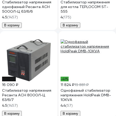
Стабилизатор напряжения
Стабилизатор напряжения
однофазный Ресанта АСН
для котла TEPLOCOM ST-
5000/1-Ц 63/6/6
555
4.5
(1457)
4
(175)
В корзину
В корзину
до -14%
-41%
16 090 ₽
11 824 ₽
19 881 ₽
Стабилизатор напряжения
Однофазный стабилизатор
Ресанта АСН 8000/1-Ц
напряжения HoldPeak DMB-
63/6/7
10KVA
4.5
(1457)
4.4
(57)
В корзину
В корзину