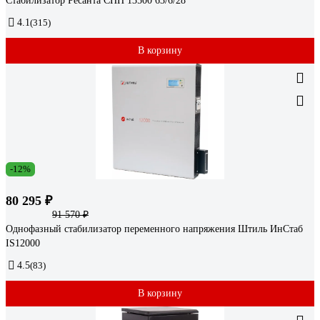
Стабилизатор Ресанта СПН 13500 63/6/28
4.1
(315)
В корзину
-12%
80 295 ₽
91 570 ₽
Однофазный стабилизатор переменного напряжения Штиль ИнСтаб
IS12000
4.5
(83)
В корзину