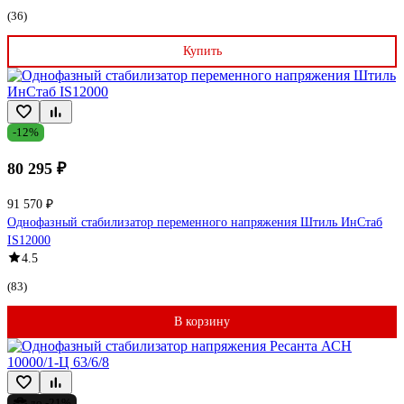
(36)
Купить
-12%
80 295 ₽
91 570 ₽
Однофазный стабилизатор переменного напряжения Штиль ИнСтаб
IS12000
4.5
(83)
В корзину
до -21%