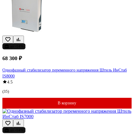
до -14%
68 300 ₽
Однофазный стабилизатор переменного напряжения Штиль ИнСтаб
IS8000
4.5
(35)
В корзину
до -14%