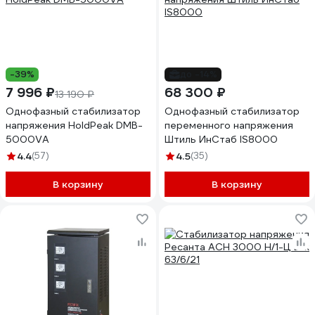
-39%
до -14%
7 996 ₽
68 300 ₽
13 190 ₽
Однофазный стабилизатор
Однофазный стабилизатор
напряжения HoldPeak DMB-
переменного напряжения
5000VA
Штиль ИнСтаб IS8000
4.4
(57)
4.5
(35)
В корзину
В корзину