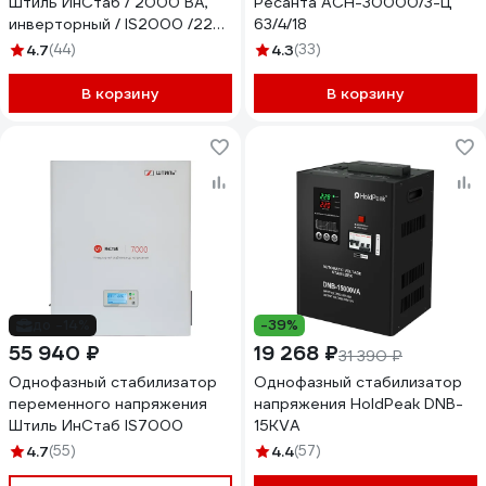
Штиль ИнСтаб / 2000 ВА,
Ресанта АСН-30000/3-Ц
инверторный / IS2000 /220
63/4/18
В/ IS2000 (220-230В)
4.7
(44)
4.3
(33)
В корзину
В корзину
до -14%
-39%
55 940 ₽
19 268 ₽
31 390 ₽
Однофазный стабилизатор
Однофазный стабилизатор
переменного напряжения
напряжения HoldPeak DNB-
Штиль ИнСтаб IS7000
15KVA
4.7
(55)
4.4
(57)