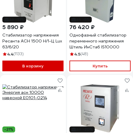
до -13%
до -5%
5 890 ₽
76 420 ₽
Стабилизатор напряжения
Однофазный стабилизатор
Ресанта АСН 1500 Н/1-Ц Lux
переменного напряжения
63/6/20
Штиль ИнСтаб IS10000
4.4
(1133)
4.5
(48)
В корзину
Купить
-21%
до -20%