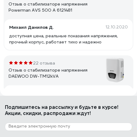
Отзыв о стабилизаторе напряжения
Powerman AVS 500 A 6121481
Михаил Данилов Д.
12.10.2020
доступная цена, реальные показания напряжения,
прочный корпус, работает тихо и надежно
22 отзыва
Отзыв о стабилизаторе напряжения
DAEWOO DW-TM12kVA
Константин Николаевич Л.
15.03.2017
аккуратный внешний вид, крепление на стену, есть
Подпишитесь
на рассылку
и будьте в курсе!
Байпас
Акции, скидки, распродажи ждут!
3 отзыва
Отзыв о Стабилизатор напряжения