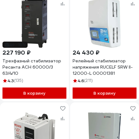
до -16%
227 190 ₽
24 430 ₽
Трехфазный стабилизатор
Релейный стабилизатор
Ресанта АСН 60000/3
напряжения RUCELF SRW II-
63/4/10
12000-L 00001381
4.3
(135)
4.6
(211)
В корзину
В корзину