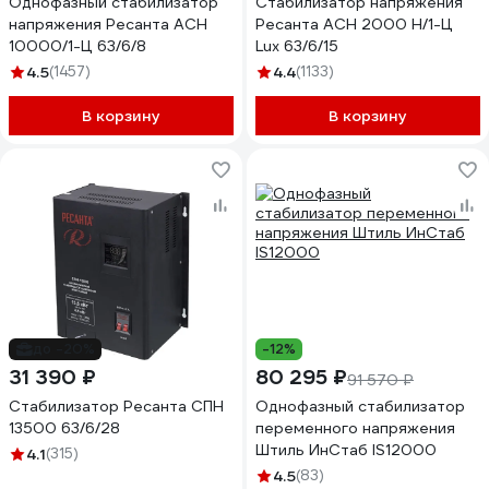
Однофазный стабилизатор
Стабилизатор напряжения
напряжения Ресанта АСН
Ресанта АСН 2000 Н/1-Ц
10000/1-Ц 63/6/8
Lux 63/6/15
4.5
(1457)
4.4
(1133)
В корзину
В корзину
до -20%
-12%
31 390 ₽
80 295 ₽
91 570 ₽
Стабилизатор Ресанта СПН
Однофазный стабилизатор
13500 63/6/28
переменного напряжения
Штиль ИнСтаб IS12000
4.1
(315)
4.5
(83)