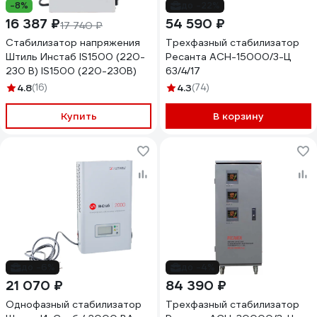
-8%
до -22%
16 387 ₽
54 590 ₽
17 740 ₽
Стабилизатор напряжения
Трехфазный стабилизатор
Штиль Инстаб IS1500 (220-
Ресанта АСН-15000/3-Ц
230 В) IS1500 (220-230В)
63/4/17
4.8
(16)
4.3
(74)
Купить
В корзину
до -6%
до -4%
21 070 ₽
84 390 ₽
Однофазный стабилизатор
Трехфазный стабилизатор