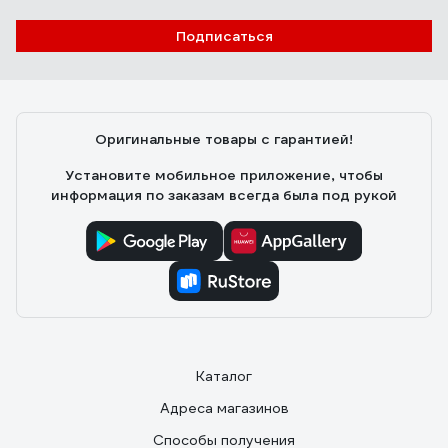
SmartWatt AVR SERVO 20000SF
Подписаться
Сергей
24.07.2025
Как владелец частного дома с ужасными перепадами
напряжения (иногда падает до 160В), долго искал
Оригинальные товары с гарантией!
надежное решение. Рекомендую.
Установите мобильное приложение, чтобы
информация по заказам всегда была под рукой
Каталог
Адреса магазинов
Способы получения