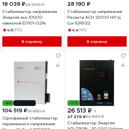
18 039 ₽
28 190 ₽
22 900 ₽
Стабилизатор напряжения
Стабилизатор напряжения
Энергия асн 10000
Ресанта АСН 12000 Н/1-Ц
навесной Е0101-0214
Lux 63/6/22
4.6
(332)
4.4
(145)
В корзину
В корзину
-6%
до -11%
-17%
-19%
26 513 ₽
104 519 ₽
111 680 ₽
27 279 ₽
32 900 ₽
Однофазный стабилизатор
Стабилизатор Энергия
переменного напряжения
VOLTRON - 10 000 Voltron