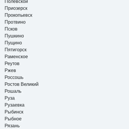
Полевской
Приозерск
Прокопьевск
Протвино
Псков
Пушкино
Пущино
Пятигорск
Раменское
Реутов
Ржев
Россошь
Ростов Великий
Рошаль
Руза
Рузаевка
Рыбинск
Рыбное
Рязань