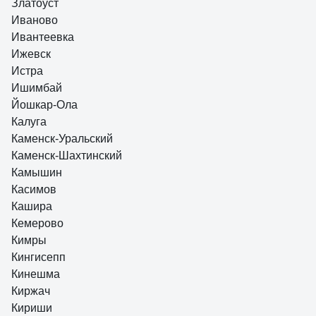
Златоуст
Иваново
Ивантеевка
Ижевск
Истра
Ишимбай
Йошкар-Ола
Калуга
Каменск-Уральский
Каменск-Шахтинский
Камышин
Касимов
Кашира
Кемерово
Кимры
Кингисепп
Кинешма
Киржач
Кириши