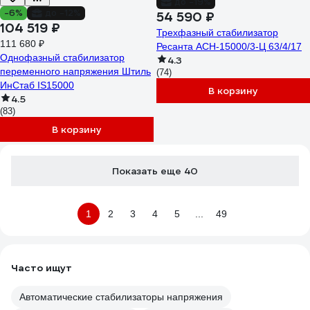
до -19%
-6%
до -12%
54 590 ₽
104 519 ₽
Трехфазный стабилизатор
111 680 ₽
Ресанта АСН-15000/3-Ц 63/4/17
Однофазный стабилизатор
4.3
переменного напряжения Штиль
(74)
ИнСтаб IS15000
В корзину
4.5
(83)
В корзину
Показать еще 40
1
2
3
4
5
...
49
Часто ищут
Автоматические стабилизаторы напряжения