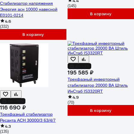
4.4
Стабилизатор напряжения
(145)
Энергия асн 10000 навесной
В корзину
Е0101-0214
4.6
(332)
В корзину
до -3%
195 585 ₽
Трехфазный инверторный
стабилизатор 20000 ВА Штиль
ИнСтаб IS3320RT
4.9
до -16%
(70)
116 690 ₽
В корзину
Трехфазный стабилизатор
Ресанта АСН 30000/3 63/4/7
4.3
(135)