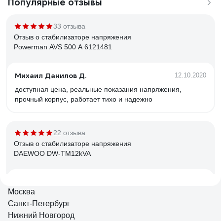
Популярные отзывы
33 отзыва
Отзыв о стабилизаторе напряжения
Powerman AVS 500 A 6121481
Михаил Данилов Д.
12.10.2020
доступная цена, реальные показания напряжения,
прочный корпус, работает тихо и надежно
22 отзыва
Отзыв о стабилизаторе напряжения
DAEWOO DW-TM12kVA
Константин Николаевич Л.
15.03.2017
Москва
аккуратный внешний вид, крепление на стену, есть
Санкт-Петербург
Байпас
Нижний Новгород