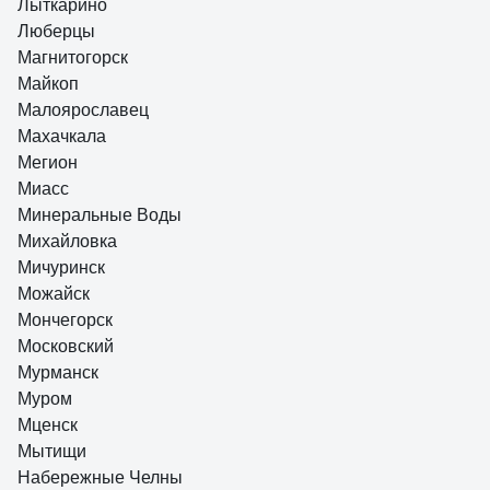
Лыткарино
Люберцы
Магнитогорск
Майкоп
Малоярославец
Махачкала
Мегион
Миасс
Минеральные Воды
Михайловка
Мичуринск
Можайск
Мончегорск
Московский
Мурманск
Муром
Мценск
Мытищи
Набережные Челны