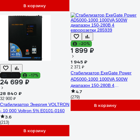
В корзину
-20%
1 899 ₽
1 945 ₽
2 371 ₽
Стабилизатор ExeGate Power
-25%
-17%
AD5000-1000 1000VA 500W
24 699 ₽
диапазон 150-280В 4
4.7
евророзетки 285939
28 840 ₽
(279)
32 900 ₽
Стабилизатор Энергия VOLTRON
В корзину
- 10 000 Voltron 5% Е0101-0160
3.6
(213)
В корзину