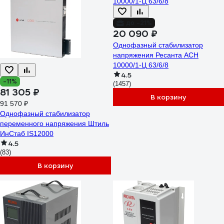
до -21%
20 090 ₽
Однофазный стабилизатор
напряжения Ресанта АСН
10000/1-Ц 63/6/8
4.5
-11%
(1457)
81 305 ₽
В корзину
91 570 ₽
Однофазный стабилизатор
переменного напряжения Штиль
ИнСтаб IS12000
4.5
(83)
В корзину