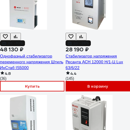
до -10%
до -28%
48 130 ₽
28 190 ₽
Однофазный стабилизатор
Стабилизатор напряжения
переменного напряжения Штиль
Ресанта АСН 12000 Н/1-Ц Lux
ИнСтаб IS5000
63/6/22
4.8
4.4
(36)
(145)
Купить
В корзину