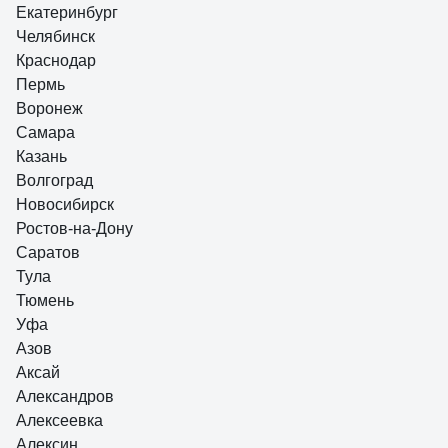
Екатеринбург
Челябинск
3 отзыва
Отзыв о Стабилизатор напряжения SmartWatt
Краснодар
AVR SERVO 20000SF
Пермь
Воронеж
Самара
Сергей
24.07.2025
Казань
Как владелец частного дома с ужасными перепадами
Волгоград
напряжения (иногда падает до 160В), долго искал
Новосибирск
надежное решение. Рекомендую.
Ростов-на-Дону
Саратов
Тула
Тюмень
Уфа
Азов
Аксай
Александров
Алексеевка
Алексин