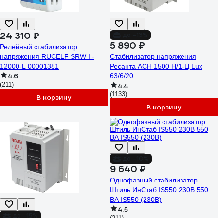
24 310 ₽
до -13%
5 890 ₽
Релейный стабилизатор
напряжения RUCELF SRW II-
Стабилизатор напряжения
12000-L 00001381
Ресанта АСН 1500 Н/1-Ц Lux
4.6
63/6/20
(211)
4.4
(1133)
В корзину
В корзину
до -10%
9 640 ₽
Однофазный cтабилизатор
Штиль ИнСтаб IS550 230В 550
ВА IS550 (230В)
4.5
до -15%
(211)