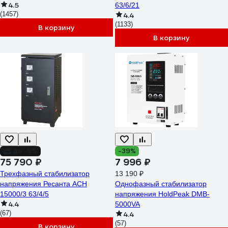
4.5
63/6/21
(1457)
4.4
(1133)
В корзину
В корзину
до -9%
-39%
75 790 ₽
7 996 ₽
Трехфазный стабилизатор
13 190 ₽
напряжения Ресанта АСН
Однофазный стабилизатор
15000/3 63/4/5
напряжения HoldPeak DMB-
4.4
5000VA
(67)
4.4
(57)
В корзину