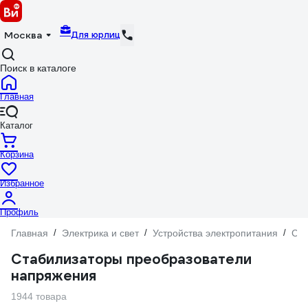
Для юрлиц
Москва
Поиск в каталоге
Главная
Каталог
Корзина
Избранное
Профиль
Главная
/
Электрика и свет
/
Устройства электропитания
/
Ста
Стабилизаторы преобразователи
напряжения
1944 товара