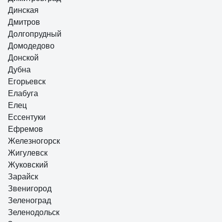
Динская
Дмитров
Долгопрудный
Домодедово
Донской
Дубна
Егорьевск
Елабуга
Елец
Ессентуки
Ефремов
Железногорск
Жигулевск
Жуковский
Зарайск
Звенигород
Зеленоград
Зеленодольск