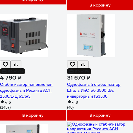
В корзину
до -17%
до -11%
4 790 ₽
31 670 ₽
Стабилизатор напряжения
Однофазный стабилизатор
однофазный Ресанта АСН
Штиль ИнСтаб 3500 ВА,
1500/1-Ц 63/6/3
инверторный IS3500
4.5
4.9
(1457)
(40)
В корзину
В корзину