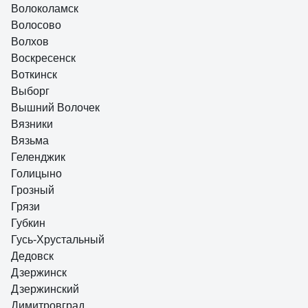
Волоколамск
Волосово
Волхов
Воскресенск
Воткинск
Выборг
Вышний Волочек
Вязники
Вязьма
Геленджик
Голицыно
Грозный
Грязи
Губкин
Гусь-Хрустальный
Дедовск
Дзержинск
Дзержинский
Димитровград