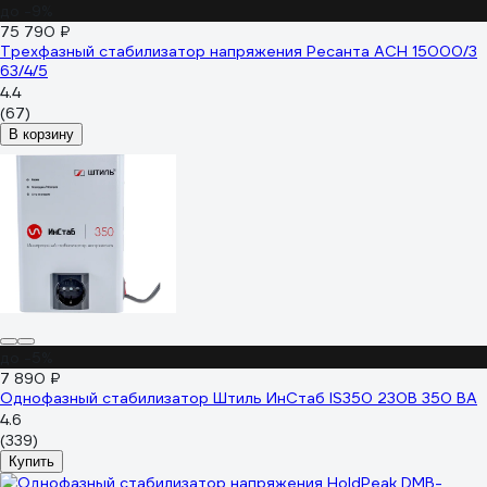
до -9%
75 790 ₽
Трехфазный стабилизатор напряжения Ресанта АСН 15000/3
63/4/5
4.4
(67)
В корзину
до -5%
7 890 ₽
Однофазный стабилизатор Штиль ИнСтаб IS350 230В 350 ВА
4.6
(339)
Купить