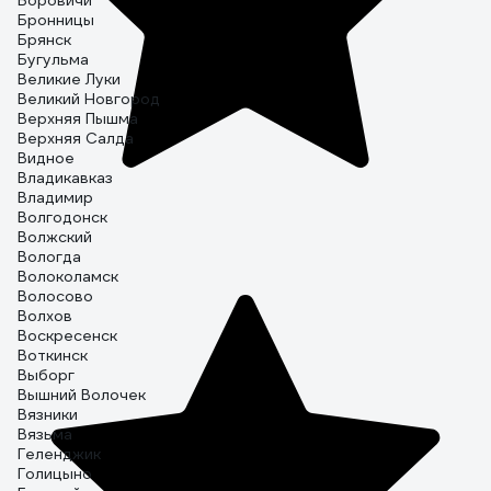
Боровичи
Бронницы
Брянск
Бугульма
Великие Луки
Великий Новгород
Верхняя Пышма
Верхняя Салда
Видное
Владикавказ
Владимир
Волгодонск
Волжский
Вологда
Волоколамск
Волосово
Волхов
Воскресенск
Воткинск
Выборг
Вышний Волочек
Вязники
Вязьма
Геленджик
Голицыно