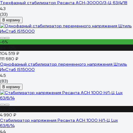
Трехфазный стабилизатор Ресанта АСН-30000/3-Ц 63/4/18
4.3
(33)
В корзину
-6%
до -12%
104 519 ₽
111 680 ₽
Однофазный стабилизатор переменного напряжения Штиль
ИнСтаб IS15000
4.5
(83)
В корзину
до -15%
4 990 ₽
Стабилизатор напряжения Ресанта АСН 1000 Н/1-Ц Lux
63/6/14
4.4