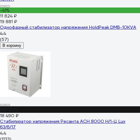
-41%
11 824 ₽
19 881 ₽
Однофазный стабилизатор напряжения HoldPeak DMB-10KVA
4.4
(57)
В корзину
до -26%
18 490 ₽
Стабилизатор напряжения Ресанта АСН 8000 Н/1-Ц Lux
63/6/17
4.4
(1133)