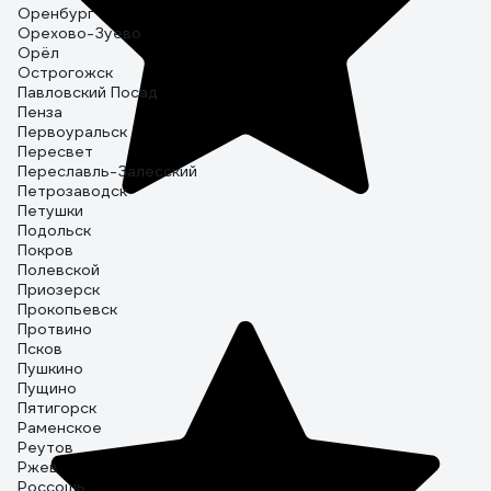
Оренбург
Орехово-Зуево
Орёл
Острогожск
Павловский Посад
Пенза
Первоуральск
Пересвет
Переславль-Залесский
Петрозаводск
Петушки
Подольск
Покров
Полевской
Приозерск
Прокопьевск
Протвино
Псков
Пушкино
Пущино
Пятигорск
Раменское
Реутов
Ржев
Россошь