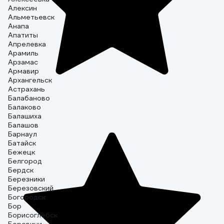
Алексин
Альметьевск
Анапа
Апатиты
Апрелевка
Арамиль
Арзамас
Армавир
Архангельск
Астрахань
Балабаново
Балаково
Балашиха
Балашов
Барнаул
Батайск
Бежецк
Белгород
Бердск
Березники
Березовский
Богородск
Бор
Борисоглебск