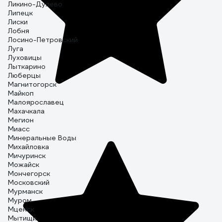
Ликино-Дулево
Липецк
Лиски
Лобня
Лосино-Петровский
Луга
Луховицы
Лыткарино
Люберцы
Магнитогорск
Майкоп
Малоярославец
Махачкала
Мегион
Миасс
Минеральные Воды
Михайловка
Мичуринск
Можайск
Мончегорск
Московский
Мурманск
Муром
Мценск
Мытищи