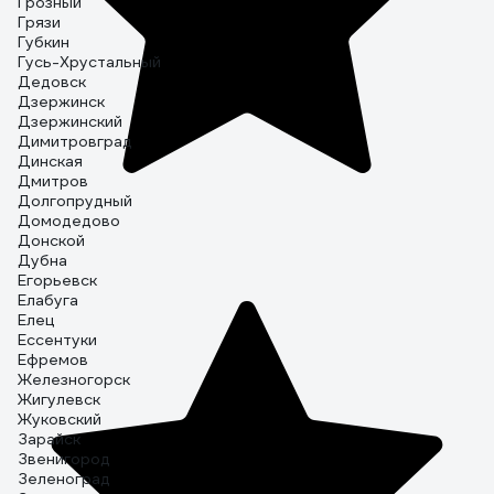
Грозный
Грязи
Губкин
Гусь-Хрустальный
Дедовск
Дзержинск
Дзержинский
Димитровград
Динская
Дмитров
Долгопрудный
Домодедово
Донской
Дубна
Егорьевск
Елабуга
Елец
Ессентуки
Ефремов
Железногорск
Жигулевск
Жуковский
Зарайск
Звенигород
Зеленоград