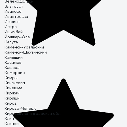
Зеленодольск
Златоуст
Иваново
Ивантеевка
Ижевск
Истра
Ишимбай
Йошкар-Ола
Калуга
Каменск-Уральский
Каменск-Шахтинский
Камышин
Касимов
Кашира
Кемерово
Кимры
Кингисепп
Кинешма
Киржач
Кириши
Киров
Кирово-Чепецк
Кировск Ленинградская обл.
Клин
Клинцы