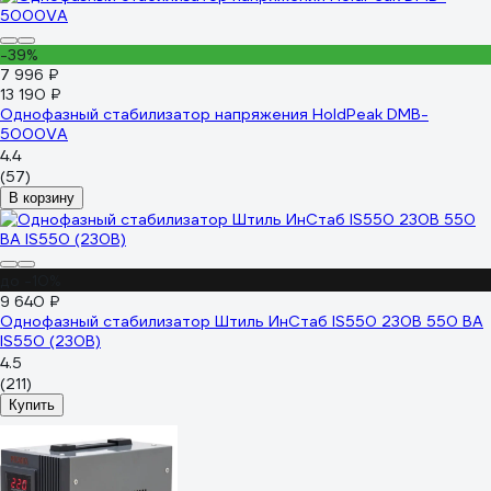
-39%
7 996 ₽
13 190 ₽
Однофазный стабилизатор напряжения HoldPeak DMB-
5000VA
4.4
(57)
В корзину
до -10%
9 640 ₽
Однофазный cтабилизатор Штиль ИнСтаб IS550 230В 550 ВА
IS550 (230В)
4.5
(211)
Купить