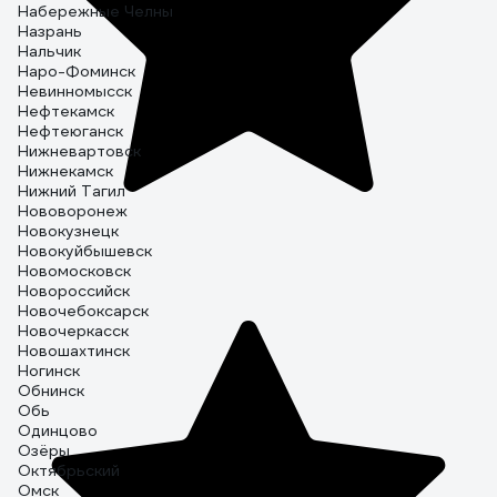
Набережные Челны
Назрань
Нальчик
Наро-Фоминск
Невинномысск
Нефтекамск
Нефтеюганск
Нижневартовск
Нижнекамск
Нижний Тагил
Нововоронеж
Новокузнецк
Новокуйбышевск
Новомосковск
Новороссийск
Новочебоксарск
Новочеркасск
Новошахтинск
Ногинск
Обнинск
Обь
Одинцово
Озёры
Октябрьский
Омск