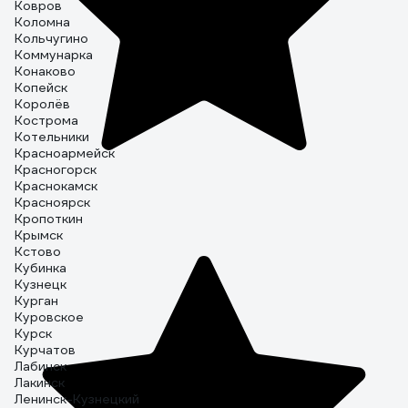
Ковров
Коломна
Кольчугино
Коммунарка
Конаково
Копейск
Королёв
Кострома
Котельники
Красноармейск
Красногорск
Краснокамск
Красноярск
Кропоткин
Крымск
Кстово
Кубинка
Кузнецк
Курган
Куровское
Курск
Курчатов
Лабинск
Лакинск
Ленинск-Кузнецкий