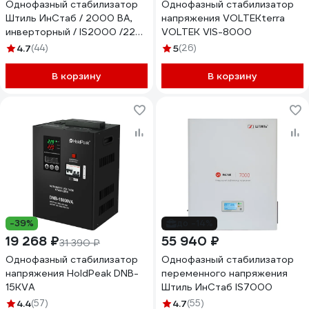
Однофазный стабилизатор
Однофазный стабилизатор
Штиль ИнСтаб / 2000 ВА,
напряжения VOLTEKterra
инверторный / IS2000 /220
VOLTEK VIS-8000
В/ IS2000 (220-230В)
4.7
(44)
5
(26)
В корзину
В корзину
-39%
до -14%
19 268 ₽
55 940 ₽
31 390 ₽
Однофазный стабилизатор
Однофазный стабилизатор
напряжения HoldPeak DNB-
переменного напряжения
15KVA
Штиль ИнСтаб IS7000
4.4
(57)
4.7
(55)