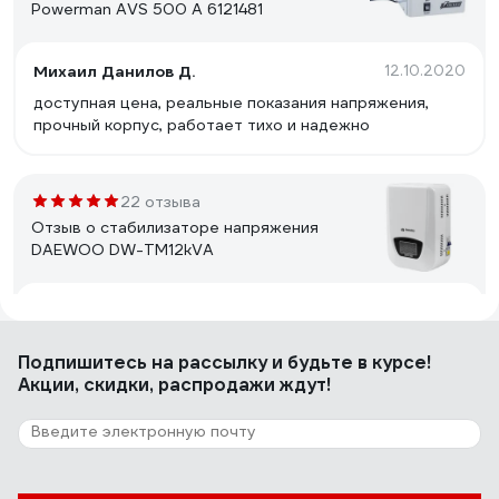
Powerman AVS 500 A 6121481
Михаил Данилов Д.
12.10.2020
доступная цена, реальные показания напряжения,
прочный корпус, работает тихо и надежно
22 отзыва
Отзыв о стабилизаторе напряжения
DAEWOO DW-TM12kVA
Константин Николаевич Л.
15.03.2017
аккуратный внешний вид, крепление на стену, есть
Подпишитесь
на рассылку
и будьте в курсе!
Байпас
Акции, скидки, распродажи ждут!
3 отзыва
Отзыв о Стабилизатор напряжения
SmartWatt AVR SERVO 20000SF