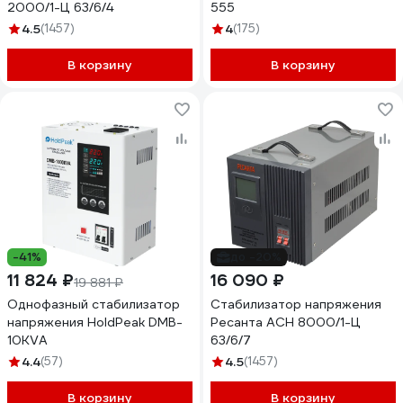
2000/1-Ц 63/6/4
555
4.5
(1457)
4
(175)
В корзину
В корзину
-41%
до -20%
11 824 ₽
16 090 ₽
19 881 ₽
Однофазный стабилизатор
Стабилизатор напряжения
напряжения HoldPeak DMB-
Ресанта АСН 8000/1-Ц
10KVA
63/6/7
4.4
(57)
4.5
(1457)
В корзину
В корзину