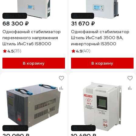
до -14%
до -9%
68 300 ₽
31 670 ₽
Однофазный стабилизатор
Однофазный стабилизатор
переменного напряжения
Штиль ИнСтаб 3500 ВА,
Штиль ИнСтаб IS8000
инверторный IS3500
4.5
(35)
4.9
(40)
В корзину
В корзину
до -20%
до -14%
20 090 ₽
10 490 ₽