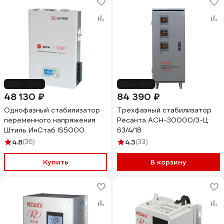
до -10%
до -4%
48 130 ₽
84 390 ₽
Однофазный стабилизатор
Трехфазный стабилизатор
переменного напряжения
Ресанта АСН-30000/3-Ц
Штиль ИнСтаб IS5000
63/4/18
4.8
(36)
4.3
(33)
Купить
В корзину