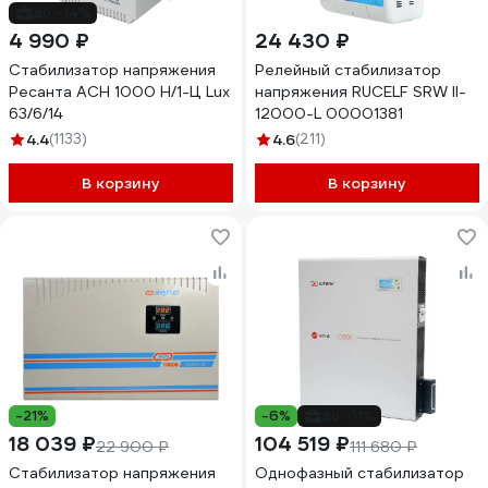
до -14%
4 990 ₽
24 430 ₽
Стабилизатор напряжения
Релейный стабилизатор
Ресанта АСН 1000 Н/1-Ц Lux
напряжения RUCELF SRW II-
63/6/14
12000-L 00001381
4.4
(1133)
4.6
(211)
В корзину
В корзину
-21%
-6%
до -11%
18 039 ₽
104 519 ₽
22 900 ₽
111 680 ₽
Стабилизатор напряжения
Однофазный стабилизатор