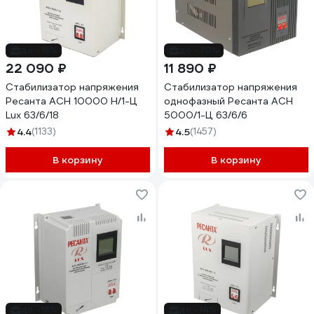
до -18%
до -20%
22 090 ₽
11 890 ₽
Стабилизатор напряжения
Стабилизатор напряжения
Ресанта АСН 10000 Н/1-Ц
однофазный Ресанта АСН
Lux 63/6/18
5000/1-Ц 63/6/6
4.4
(1133)
4.5
(1457)
В корзину
В корзину
до -18%
до -14%