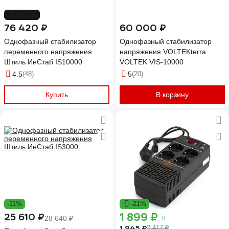
до -5%
76 420 ₽
60 000 ₽
Однофазный стабилизатор
Однофазный стабилизатор
переменного напряжения
напряжения VOLTEKterra
Штиль ИнСтаб IS10000
VOLTEK VIS-10000
4.5
(48)
5
(20)
Купить
В корзину
-11%
-21%
1 899 ₽
25 610 ₽
28 640 ₽
1 945 ₽
2 417 ₽