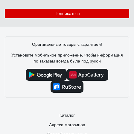
Отзыв о Стабилизатор напряжения SmartWatt
AVR SERVO 20000SF
Подписаться
Сергей
24.07.2025
Как владелец частного дома с ужасными перепадами
напряжения (иногда падает до 160В), долго искал
Оригинальные товары с гарантией!
надежное решение. Рекомендую.
Установите мобильное приложение, чтобы информация
по заказам всегда была под рукой
Каталог
Адреса магазинов