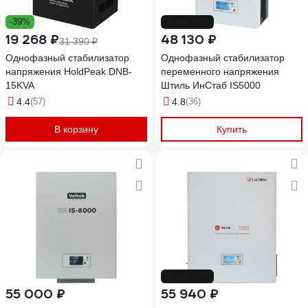
-39%
до -10%
19 268 ₽
48 130 ₽
31 390 ₽
Однофазный стабилизатор
Однофазный стабилизатор
напряжения HoldPeak DNB-
переменного напряжения
15KVA
Штиль ИнСтаб IS5000
4.4
(57)
4.8
(36)
В корзину
Купить
до -14%
55 000 ₽
55 940 ₽