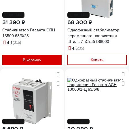
до -14%
до -14%
31 390 ₽
68 300 ₽
Стабилизатор Ресанта СПН
Однофазный стабилизатор
13500 63/6/28
переменного напряжения
Штиль ИнСтаб IS8000
4.1
(315)
4.5
(35)
В корзину
Купить
до -14%
до -20%
6 690 ₽
20 090 ₽