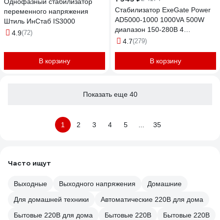
Однофазный стабилизатор
Стабилизатор ExeGate Power
переменного напряжения
AD5000-1000 1000VA 500W
Штиль ИнСтаб IS3000
диапазон 150-280В 4
4.9
(72)
евророзетки 285939
4.7
(279)
В корзину
В корзину
Показать еще 40
1
2
3
4
5
...
35
Часто ищут
Выходные
Выходного напряжения
Домашние
Для домашней техники
Автоматические 220В для дома
Бытовые 220В для дома
Бытовые 220В
Бытовые 220В