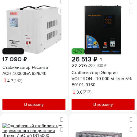
до -7%
-17%
-19%
26 513 ₽
17 090 ₽
27 279 ₽
32 900 ₽
Стабилизатор Ресанта
Стабилизатор Энергия
АСН-10000БА 63/6/40
VOLTRON - 10 000 Voltron 5%
4.7
(142)
Е0101-0160
3.6
(213)
В корзину
В корзину