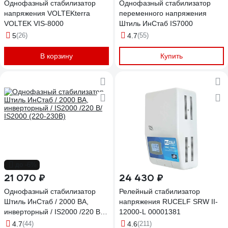
Однофазный стабилизатор
Однофазный стабилизатор
напряжения VOLTEKterra
переменного напряжения
VOLTEK VIS-8000
Штиль ИнСтаб IS7000
5
(26)
4.7
(55)
В корзину
Купить
до -6%
21 070 ₽
24 430 ₽
Однофазный стабилизатор
Релейный стабилизатор
Штиль ИнСтаб / 2000 ВА,
напряжения RUCELF SRW II-
инверторный / IS2000 /220 В/
12000-L 00001381
IS2000 (220-230В)
4.7
(44)
4.6
(211)