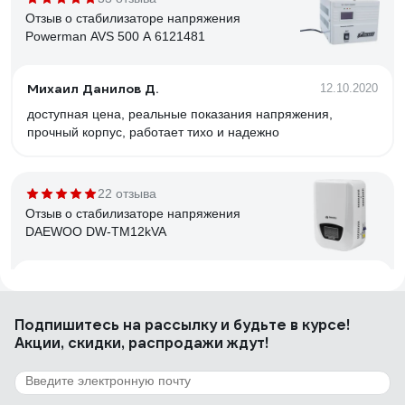
Отзыв о стабилизаторе напряжения
Powerman AVS 500 A 6121481
Михаил Данилов Д.
12.10.2020
доступная цена, реальные показания напряжения,
прочный корпус, работает тихо и надежно
22 отзыва
Отзыв о стабилизаторе напряжения
DAEWOO DW-TM12kVA
Константин Николаевич Л.
15.03.2017
аккуратный внешний вид, крепление на стену, есть
Подпишитесь
на рассылку
и будьте в курсе!
Байпас
Акции, скидки, распродажи ждут!
3 отзыва