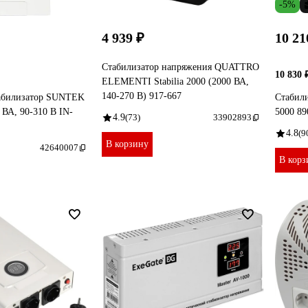
-5%
4 939 ₽
10 21
Стабилизатор напряжения QUATTRO
10 830 
ELEMENTI Stabilia 2000 (2000 ВА,
140-270 В) 917-667
абилизатор SUNTEK
Стабил
А, 90-310 В IN-
5000 89
4.9
(73)
33902893
4.8
(9
В корзину
42640007
В корз