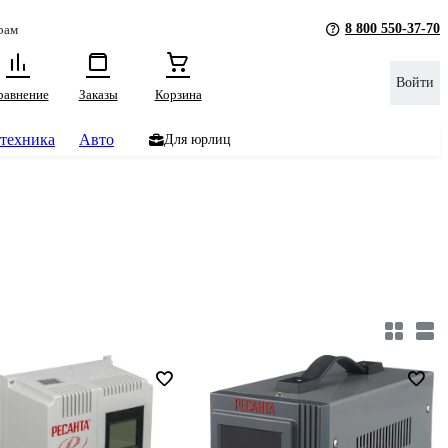
8 800 550-37-70
рам
Войти
равнение
Заказы
Корзина
техника
Авто
Для юрлиц