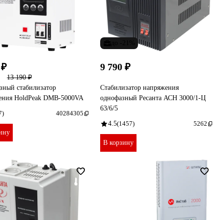
до -21%
 ₽
9 790 ₽
13 190 ₽
зный стабилизатор
Стабилизатор напряжения
ения HoldPeak DMB-5000VA
однофазный Ресанта АСН 3000/1-Ц
63/6/5
7)
40284305
4.5
(1457)
5262
ину
В корзину