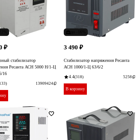
-22%
до -16%
0 ₽
3 490 ₽
зный стабилизатор
Стабилизатор напряжения Ресанта
ения Ресанта АСН 5000 Н/1-Ц
АСН 1000/1-Ц 63/6/2
6/16
4.4
(318)
5258
133)
13909424
В корзину
ину