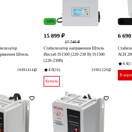
-10%
до 
15 899 ₽
6 690
17 740 ₽
билизатор
Стабилизатор напряжения Штиль
Стабили
пряжения Штиль
Инстаб IS1500 (220-230 В) IS1500
АСН 200
(220-230В)
4.4
(1
16491414
4.8
(16)
31961220
В корз
Купить