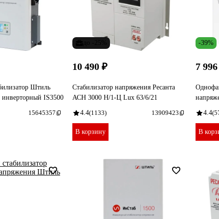
до -25%
-39%
10 490 ₽
7 996
билизатор Штиль
Стабилизатор напряжения Ресанта
Однофа
 инверторный IS3500
АСН 3000 Н/1-Ц Lux 63/6/21
напряж
15645357
4.4
(1133)
13909423
4.4
(5
В корзину
В корз