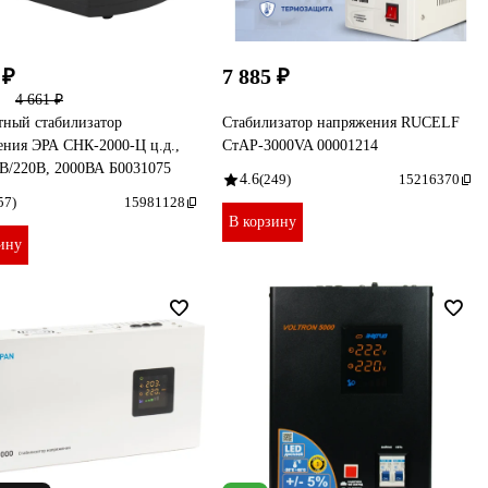
 ₽
7 885 ₽
4 661 ₽
тный стабилизатор
Стабилизатор напряжения RUCELF
ения ЭРА СНК-2000-Ц ц.д.,
СтАР-3000VA 00001214
В/220В, 2000ВА Б0031075
4.6
(249)
15216370
57)
15981128
В корзину
ину