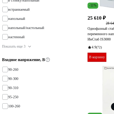
в стойку/напольный
-11%
встраиваемый
25 610 ₽
напольный
28 64
напольный/настольный
Однофазный ста
переменного на
настенный
ИнСтаб IS3000
Показать еще 3
4.9
(72)
В корзину
Входное напряжение, В
90-260
90-300
90-310
95-250
100-260