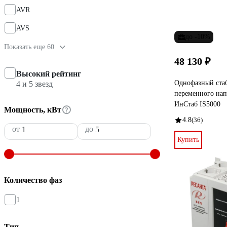
AVR
AVS
до -10%
Показать еще 60
48 130 ₽
Высокий рейтинг
Однофазный ста
4 и 5 звезд
переменного на
ИнСтаб IS5000
Мощность, кВт
4.8
(36)
от
до
Купить
Количество фаз
1
Тип