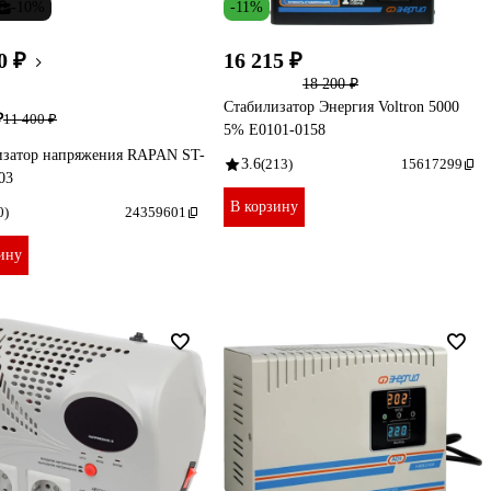
-10%
-11%
0 ₽
16 215 ₽
18 200 ₽
Стабилизатор Энергия Voltron 5000
₽
11 400 ₽
5% Е0101-0158
изатор напряжения RAPAN ST-
3.6
(213)
15617299
03
В корзину
0)
24359601
ину