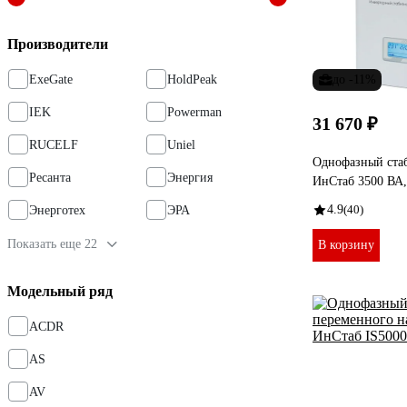
Производители
ExeGate
HoldPeak
до -11%
IEK
Powerman
31 670 ₽
RUCELF
Uniel
Однофазный ста
Ресанта
Энергия
ИнСтаб 3500 ВА,
4.9
(40)
Энерготех
ЭРА
Показать еще 22
В корзину
Модельный ряд
ACDR
AS
AV