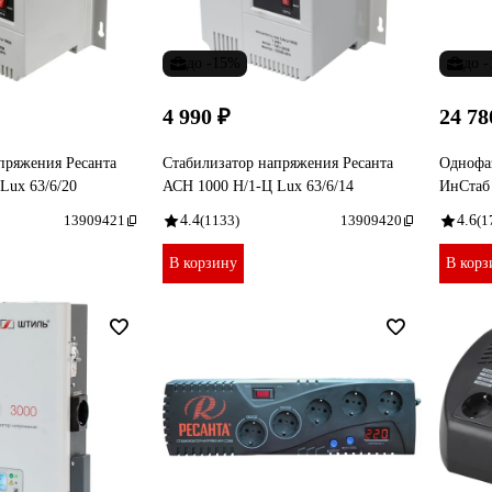
до -15%
до 
4 990 ₽
24 78
пряжения Ресанта
Стабилизатор напряжения Ресанта
Однофа
Lux 63/6/20
АСН 1000 Н/1-Ц Lux 63/6/14
ИнСтаб
13909421
4.4
(1133)
13909420
4.6
(1
В корзину
В корз