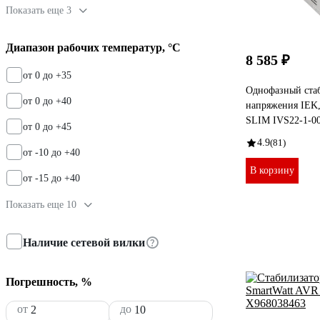
Показать еще 3
Диапазон рабочих температур, °С
8 585 ₽
от 0 до +35
Однофазный ста
от 0 до +40
напряжения IEK
SLIM IVS22-1-0
от 0 до +45
4.9
(81)
от -10 до +40
В корзину
от -15 до +40
Показать еще 10
Наличие сетевой вилки
Погрешность, %
от
до