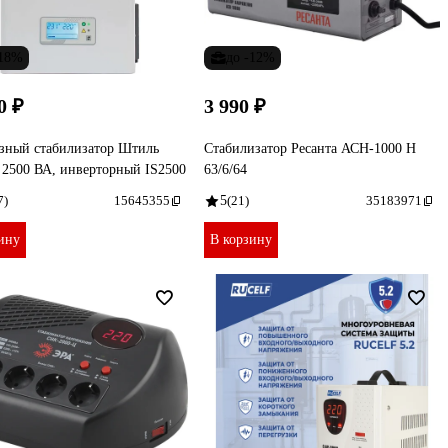
-18%
до -12%
0 ₽
3 990 ₽
зный стабилизатор Штиль
Стабилизатор Ресанта АСН-1000 Н
 2500 ВА, инверторный IS2500
63/6/64
7)
15645355
5
(21)
35183971
ину
В корзину