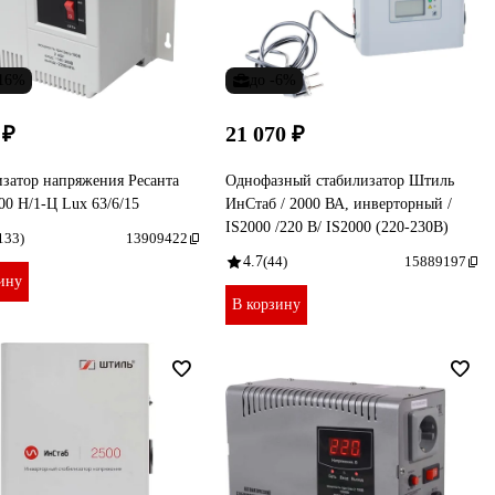
-16%
до -6%
 ₽
21 070 ₽
затор напряжения Ресанта
Однофазный стабилизатор Штиль
0 Н/1-Ц Lux 63/6/15
ИнСтаб / 2000 ВА, инверторный /
IS2000 /220 В/ IS2000 (220-230В)
133)
13909422
4.7
(44)
15889197
ину
В корзину