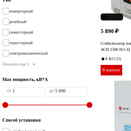
инверторный
до -13%
релейный
5 890 ₽
симисторный
тиристорный
Стабилизатор на
АСН 1500 Н/1-Ц 
электромеханический
4.4
(1133)
Показать еще 1
В корзину
Max мощность, кВ*А
от
до
Способ установки