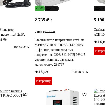
-10%
-13%
до 
2 735 ₽
5 190
билизатор
Стабили
2 809 ₽
3 137 ₽
, настенный 2кВА
АСН 100
02-09
Стабилизатор напряжения ExeGate
4.6
(1
Master AV-1000 1000ВА, 140-260В,
16523834
цифр. индикация вход вых.
В корз
напряжения, 220В-8%, КПД 98%, 5
уровней защиты, задержка,
метал.корпус 291737
4.5
(92)
24608901
В корзину