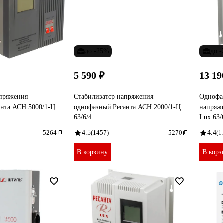
до -25%
до 
5 590 ₽
13 19
апряжения
Стабилизатор напряжения
Однофа
анта АСН 5000/1-Ц
однофазный Ресанта АСН 2000/1-Ц
напряж
63/6/4
Lux 63/
5264
4.5
(1457)
5270
4.4
(1
В корзину
В корз