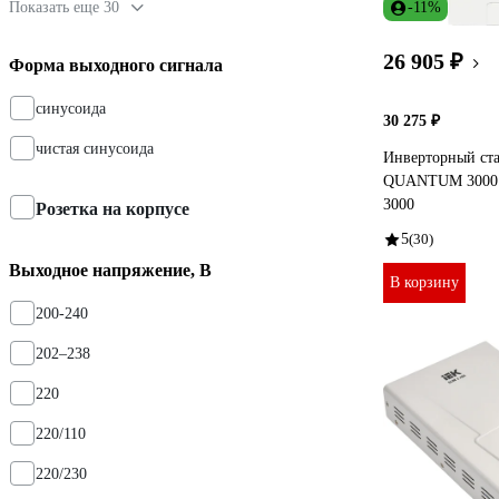
Показать еще 30
-11%
26 905 ₽
Форма выходного сигнала
синусоида
30 275 ₽
чистая синусоида
Инверторный ст
QUANTUM 3000 В
3000
Розетка на корпусе
5
(30)
Выходное напряжение, В
В корзину
200-240
202–238
220
220/110
220/230