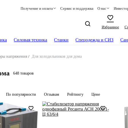
Получение и оплата
Сервис и поддержка
О нас
Инвесто
Избранное
С
ика
Силовая техника
Станки
Спецодежда и СИЗ
Сан
оры напряжения
/
Для холодильников для дома
ома
648 товаров
По популярности
Отзывам
Рейтингу
Цене