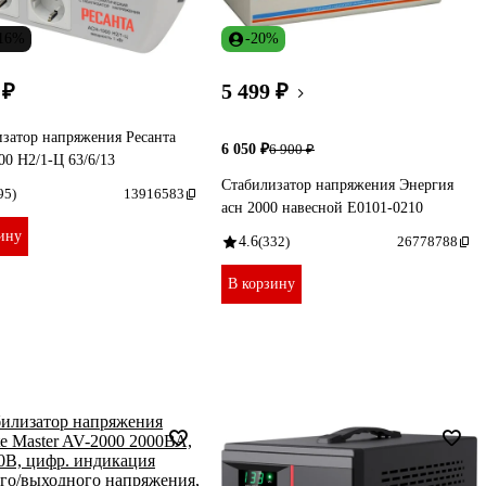
-16%
-20%
 ₽
5 499 ₽
затор напряжения Ресанта
6 050 ₽
6 900 ₽
0 Н2/1-Ц 63/6/13
Стабилизатор напряжения Энергия
95)
13916583
асн 2000 навесной Е0101-0210
ину
4.6
(332)
26778788
В корзину