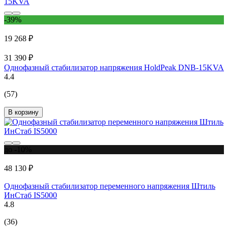
-39%
19 268 ₽
31 390 ₽
Однофазный стабилизатор напряжения HoldPeak DNB-15KVA
4.4
(57)
В корзину
до -10%
48 130 ₽
Однофазный стабилизатор переменного напряжения Штиль
ИнСтаб IS5000
4.8
(36)