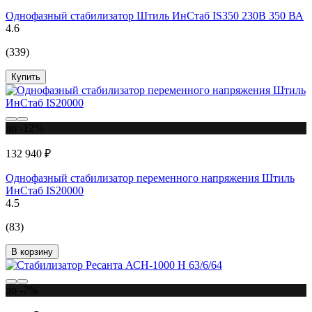
Однофазный стабилизатор Штиль ИнСтаб IS350 230В 350 ВА
4.6
(339)
Купить
до -12%
132 940 ₽
Однофазный стабилизатор переменного напряжения Штиль
ИнСтаб IS20000
4.5
(83)
В корзину
до -7%