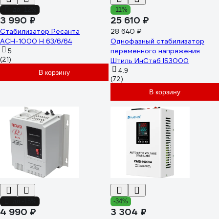
до -12%
-11%
3 990 ₽
25 610 ₽
Стабилизатор Ресанта
28 640 ₽
АСН-1000 Н 63/6/64
Однофазный стабилизатор
переменного напряжения
5
(21)
Штиль ИнСтаб IS3000
4.9
В корзину
(72)
В корзину
до -15%
-34%
4 990 ₽
3 304 ₽