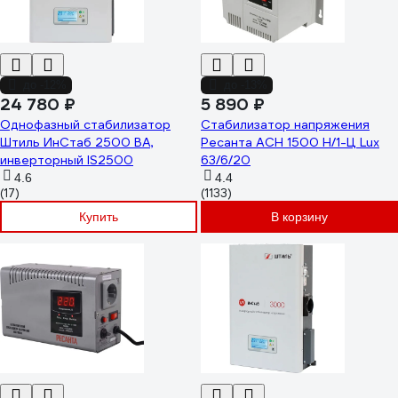
до -12%
до -13%
24 780 ₽
5 890 ₽
Однофазный стабилизатор
Стабилизатор напряжения
Штиль ИнСтаб 2500 ВА,
Ресанта АСН 1500 Н/1-Ц Lux
инверторный IS2500
63/6/20
4.6
4.4
(17)
(1133)
Купить
В корзину