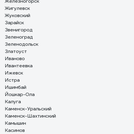
Железногорск
Жигулевск
Жуковский
Зарайск
Звенигород
Зеленоград
Зеленодольск
Златоуст
Иваново
Ивантеевка
Ижевск
Истра
Ишимбай
Йошкар-Ола
Калуга
Каменск-Уральский
Каменск-Шахтинский
Камышин
Касимов