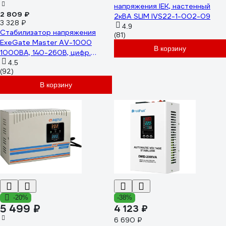
напряжения IEK, настенный
2 809 ₽
2кВА SLIM IVS22-1-002-09
3 328 ₽
4.9
Стабилизатор напряжения
(81)
ExeGate Master AV-1000
В корзину
1000ВА, 140-260В, цифр.
индикация вход вых.
4.5
(92)
напряжения, 220В-8%, КПД
98%, 5 уровней защиты,
В корзину
задержка, метал.корпус
291737
-20%
-38%
5 499 ₽
4 123 ₽
6 690 ₽