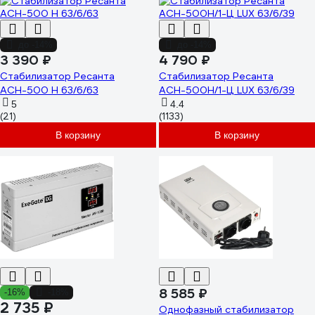
до -14%
до -14%
3 390 ₽
4 790 ₽
Стабилизатор Ресанта
Стабилизатор Ресанта
АСН-500 Н 63/6/63
АСН-500Н/1-Ц LUX 63/6/39
5
4.4
(21)
(1133)
В корзину
В корзину
8 585 ₽
-16%
-18%
2 735 ₽
Однофазный стабилизатор