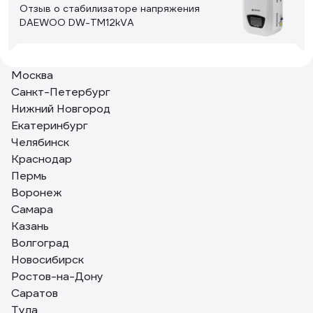
Отзыв о стабилизаторе напряжения
DAEWOO DW-TM12kVA
Константин Николаевич Л.
15.03.2017
Москва
аккуратный внешний вид, крепление на стену, есть
Санкт-Петербург
Байпас
Нижний Новгород
Екатеринбург
Челябинск
3 отзыва
Краснодар
Отзыв о Стабилизатор напряжения
SmartWatt AVR SERVO 20000SF
Пермь
Воронеж
Самара
Сергей
24.07.2025
Казань
Как владелец частного дома с ужасными перепадами
Волгоград
напряжения (иногда падает до 160В), долго искал
Новосибирск
надежное решение. Рекомендую.
Ростов-на-Дону
Саратов
Тула