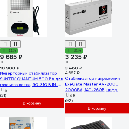
-11%
-31%
9 685 ₽
3 235 ₽
10 900 ₽
3 460 ₽
Инверторный стабилизатор
4 687 ₽
Стабилизатор напряжения
SUNTEK QUANTUM 500 ВА для
ExeGate Master AV-2000
газового котла, 90-310 В IN-
2000ВА, 140-260В, цифр.
500
5
(31)
индикация входного/выходного
4.5
(92)
напряжения, 220В-8, КПД 98%,
В корзину
5 уровней защиты, задержка,
В корзину
металлический корпус 291739