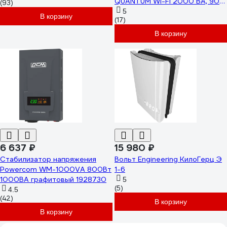
QUANTUM WI-FI 2000 ВА, 90-
(93)
310 В IN-2000 WI
5
В корзину
(17)
В корзину
6 637 ₽
15 980 ₽
Стабилизатор напряжения
Вольт Engineering КилоГерц Э
Powercom WM-1000VA 800Вт
1-6
1000ВА графитовый 1928730
5
(5)
4.5
(42)
В корзину
В корзину