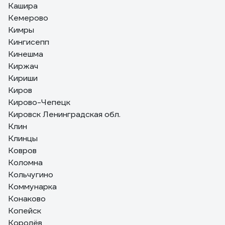
Кашира
Кемерово
Кимры
Кингисепп
Кинешма
Киржач
Кириши
Киров
Кирово-Чепецк
Кировск Ленинградская обл.
Клин
Клинцы
Ковров
Коломна
Кольчугино
Коммунарка
Конаково
Копейск
Королёв