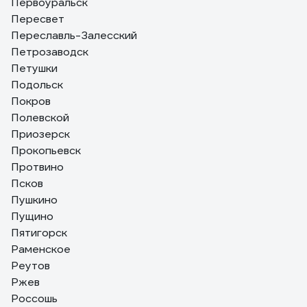
Первоуральск
Пересвет
Переславль-Залесский
Петрозаводск
Петушки
Подольск
Покров
Полевской
Приозерск
Прокопьевск
Протвино
Псков
Пушкино
Пущино
Пятигорск
Раменское
Реутов
Ржев
Россошь