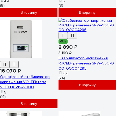
4.4
5
(8)
(8)
В корзину
В корзину
-9%
2 890 ₽
3 190 ₽
Стабилизатор напряжения
RUCELF релейный SRW-550-D
00-00004295
16 070 ₽
4.4
Однофазный стабилизатор
(74)
напряжения VOLTEKterra
В корзину
VOLTEK VIS-2000
5
(16)
В корзину