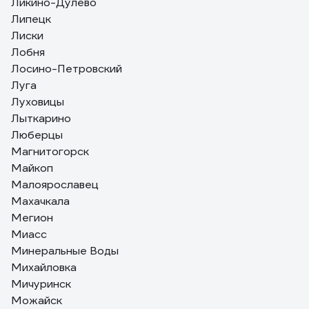
Ликино-Дулево
Липецк
Лиски
Лобня
Лосино-Петровский
Луга
Луховицы
Лыткарино
Люберцы
Магнитогорск
Майкоп
Малоярославец
Махачкала
Мегион
Миасс
Минеральные Воды
Михайловка
Мичуринск
Можайск