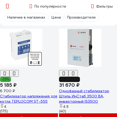
По популярности
Фильтры
Наличие в магазинах
Цена
Производители
-23%
до -11%
5 185 ₽
31 670 ₽
6 700 ₽
Однофазный стабилизатор
Стабилизатор напряжения для
Штиль ИнСтаб 3500 ВА,
котла TEPLOCOM ST-555
инверторный IS3500
4
4.9
(175)
(40)