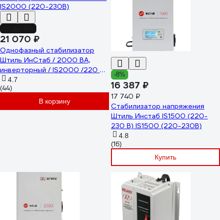
до -6%
21 070 ₽
Однофазный стабилизатор
Штиль ИнСтаб / 2000 ВА,
инверторный / IS2000 /220 В/
-8%
IS2000 (220-230В)
4.7
16 387 ₽
(44)
17 740 ₽
В корзину
Стабилизатор напряжения
Штиль Инстаб IS1500 (220-
230 В) IS1500 (220-230В)
4.8
(16)
Купить