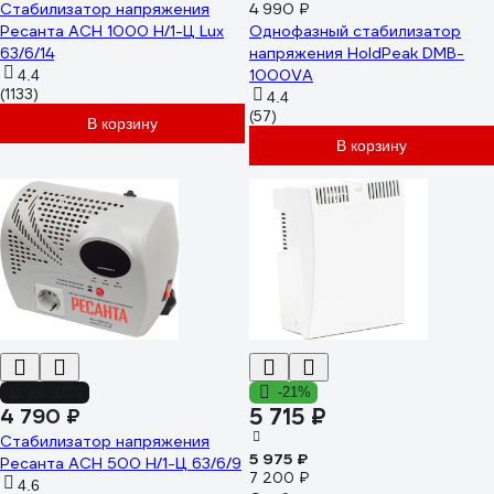
Стабилизатор напряжения
4 990 ₽
Ресанта АСН 1000 Н/1-Ц Lux
Однофазный стабилизатор
63/6/14
напряжения HoldPeak DMB-
1000VA
4.4
(1133)
4.4
(57)
В корзину
В корзину
до -16%
-21%
5 715 ₽
4 790 ₽
Стабилизатор напряжения
5 975 ₽
Ресанта АСН 500 Н/1-Ц 63/6/9
7 200 ₽
4.6