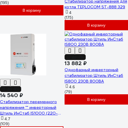
Стабилизатор напряжения для
(195)
котла TEPLOCOM ST-888 329
В корзину
4
(175)
В корзину
до -7%
13 882 ₽
Однофазный инверторный
стабилизатор Штиль ИнСтаб
IS800 230В 800ВА
4.6
до -9%
(79)
14 540 ₽
В корзину
Стабилизатор переменного
напряжения "" инверторный
Штиль ИнСтаб IS1000 (220-
230В)
4.7
(109)