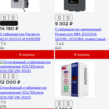
9 302 ₽
до -4%
14 190 ₽
Стабилизатор напряжения
Стабилизатор Ресанта
Powercom WM-2000VA
АСН-1000/1-И 63/6/156
1200Вт 2000ВА графитовый
1928732
5
4.5
(4)
(42)
В корзину
В корзину
12 000 ₽
Однофазный стабилизатор
напряжения VOLTEKterra
VOLTEK VIS-1000
5
(26)