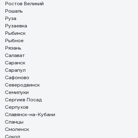
Ростов Великий
Рошаль
Руза
Рузаевка
Рыбинск
Рыбное
Рязань
Салават
Саранск
Сарапул
Сафоново
Северодвинск
Семилуки
Сергиев Посад
Серпухов
Славянск-на-Кубани
Сланцы
Смоленск
Сокол