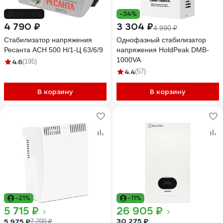
до -16%
-34%
4 790 ₽
3 304 ₽
4 990 ₽
Стабилизатор напряжения
Однофазный стабилизатор
Ресанта АСН 500 Н/1-Ц 63/6/9
напряжения HoldPeak DMB-
1000VA
4.6
(195)
4.4
(57)
В корзину
В корзину
-21%
-11%
5 715 ₽
26 905 ₽
30 275 ₽
5 975 ₽
7 200 ₽