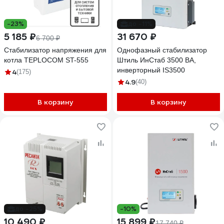
-23%
до -11%
5 185 ₽
31 670 ₽
6 700 ₽
Стабилизатор напряжения для
Однофазный стабилизатор
котла TEPLOCOM ST-555
Штиль ИнСтаб 3500 ВА,
инверторный IS3500
4
(175)
4.9
(40)
В корзину
В корзину
до -25%
-10%
10 490 ₽
15 899 ₽
17 740 ₽