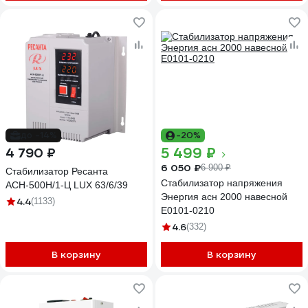
291737
до -14%
-20%
5 499 ₽
4 790 ₽
6 050 ₽
6 900 ₽
Стабилизатор Ресанта
Стабилизатор напряжения
АСН-500Н/1-Ц LUX 63/6/39
Энергия асн 2000 навесной
4.4
(1133)
Е0101-0210
4.6
(332)
В корзину
В корзину