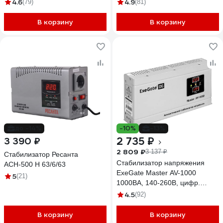
4.6
4.9
(79)
(81)
В корзину
В корзину
до -14%
-10%
-13%
2 735 ₽
3 390 ₽
2 809 ₽
3 137 ₽
Стабилизатор Ресанта
Стабилизатор напряжения
АСН-500 Н 63/6/63
ExeGate Master AV-1000
5
(21)
1000ВА, 140-260В, цифр.
индикация вход вых.
4.5
(92)
напряжения, 220В-8%, КПД
98%, 5 уровней защиты,
В корзину
В корзину
задержка, метал.корпус