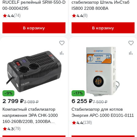
RUCELF релейный SRW-550-D
стабилизатор Штиль ИнСтаб
00-00004295
IS800 220В 800ВА
4.4
4.4
(74)
(8)
В корзину
В корзину
-9%
-17%
2 799 ₽
6 255 ₽
3 089 ₽
7 500 ₽
Компактный стабилизатор
Стабилизатор для котлов
напряжения ЭРА СНК-1000
Энергия АРС-1000 Е0101-0111
160-260В/220В, 1000ВА
4.4
(138)
Б0032469
4.3
(79)