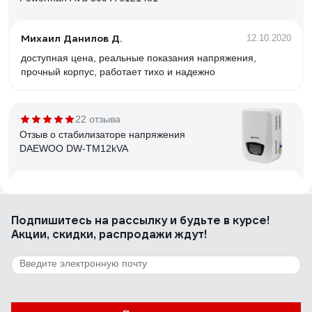
Михаил Данилов Д.
12.10.2020
доступная цена, реальные показания напряжения,
прочный корпус, работает тихо и надежно
22 отзыва
Отзыв о стабилизаторе напряжения
DAEWOO DW-TM12kVA
Константин Николаевич Л.
15.03.2017
аккуратный внешний вид, крепление на стену, есть
Подпишитесь
на рассылку
и будьте в курсе!
Байпас
Акции, скидки, распродажи ждут!
3 отзыва
Отзыв о Стабилизатор напряжения SmartWatt
AVR SERVO 20000SF