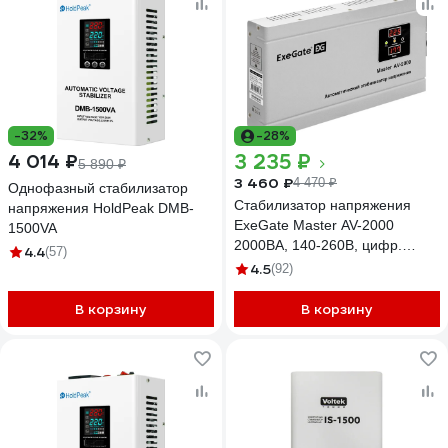
-32%
-28%
3 235 ₽
4 014 ₽
5 890 ₽
3 460 ₽
4 470 ₽
Однофазный стабилизатор
Стабилизатор напряжения
напряжения HoldPeak DMB-
ExeGate Master AV-2000
1500VA
2000ВА, 140-260В, цифр.
4.4
(57)
индикация входного/выходного
4.5
(92)
напряжения, 220В-8, КПД 98%,
5 уровней защиты, задержка,
В корзину
В корзину
металлический корпус 291739