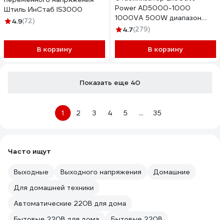
Power AD5000-1000
Штиль ИнСтаб IS3000
1000VA 500W диапазон
4.9
(72)
150-280В 4 евророзетки
4.7
(279)
285939
В корзину
В корзину
Показать еще 40
1
2
3
4
5
...
35
Часто ищут
Выходные
Выходного напряжения
Домашние
Для домашней техники
Автоматические 220В для дома
Бытовые 220В для дома
Бытовые 220В