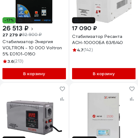
-17%
-19%
до -7%
26 513 ₽
17 090 ₽
27 279 ₽
32 900 ₽
Стабилизатор Ресанта
Стабилизатор Энергия
АСН-10000БА 63/6/40
VOLTRON - 10 000 Voltron
4.7
(142)
5% Е0101-0160
3.6
(213)
В корзину
В корзину