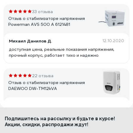
33 отзыва
Отзыв о стабилизаторе напряжения
Powerman AVS 500 A 6121481
Михаил Данилов Д.
12.10.2020
доступная цена, реальные показания напряжения,
прочный корпус, работает тихо и надежно
22 отзыва
Отзыв о стабилизаторе напряжения
DAEWOO DW-TM12kVA
Константин Николаевич Л.
15.03.2017
аккуратный внешний вид, крепление на стену, есть
Подпишитесь
на рассылку
и будьте в курсе!
Байпас
Акции, скидки, распродажи ждут!