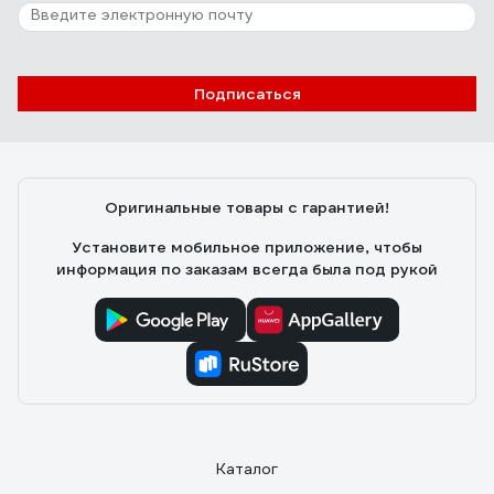
3 отзыва
Отзыв о Стабилизатор напряжения
SmartWatt AVR SERVO 20000SF
Подписаться
Сергей
24.07.2025
Как владелец частного дома с ужасными перепадами
напряжения (иногда падает до 160В), долго искал
Оригинальные товары с гарантией!
надежное решение. Рекомендую.
Установите мобильное приложение, чтобы
информация по заказам всегда была под рукой
Каталог