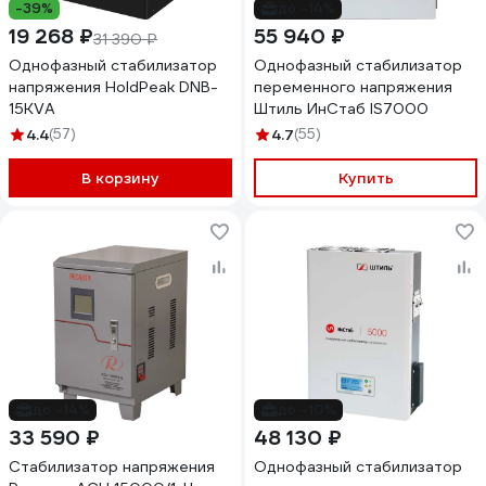
-39%
до -14%
19 268 ₽
55 940 ₽
31 390 ₽
Однофазный стабилизатор
Однофазный стабилизатор
напряжения HoldPeak DNB-
переменного напряжения
15KVA
Штиль ИнСтаб IS7000
4.4
(57)
4.7
(55)
В корзину
Купить
до -14%
до -10%
33 590 ₽
48 130 ₽
Стабилизатор напряжения
Однофазный стабилизатор