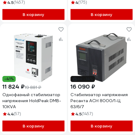
4.5
(1457)
4
(175)
В корзину
В корзину
-41%
до -14%
11 824 ₽
16 090 ₽
19 881 ₽
Однофазный стабилизатор
Стабилизатор напряжения
напряжения HoldPeak DMB-
Ресанта АСН 8000/1-Ц
10KVA
63/6/7
4.4
(57)
4.5
(1457)
В корзину
В корзину