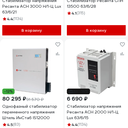
Стабилизатор напряжения
Стабилизатор Ресанта СПН
Ресанта АСН 3000 Н/1-Ц Lux
13500 63/6/28
63/6/21
4.1
(315)
4.4
(1134)
В корзину
В корзину
-12%
до -14%
80 295 ₽
6 690 ₽
91 570 ₽
Однофазный стабилизатор
Стабилизатор напряжения
переменного напряжения
Ресанта АСН 2000 Н/1-Ц
Штиль ИнСтаб IS12000
Lux 63/6/15
4.5
(83)
4.4
(1134)