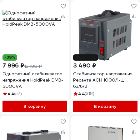
-39%
до -13%
7 996 ₽
3 490 ₽
13 190 ₽
Однофазный стабилизатор
Стабилизатор напряжения
напряжения HoldPeak DMB-
Ресанта АСН 1000/1-Ц
5000VA
63/6/2
4.4
(57)
4.4
(318)
В корзину
В корзину