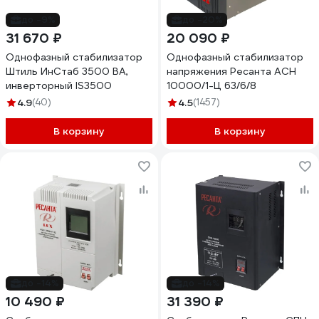
до -9%
до -20%
31 670 ₽
20 090 ₽
Однофазный стабилизатор
Однофазный стабилизатор
Штиль ИнСтаб 3500 ВА,
напряжения Ресанта АСН
инверторный IS3500
10000/1-Ц 63/6/8
4.9
(40)
4.5
(1457)
В корзину
В корзину
до -14%
до -14%
10 490 ₽
31 390 ₽