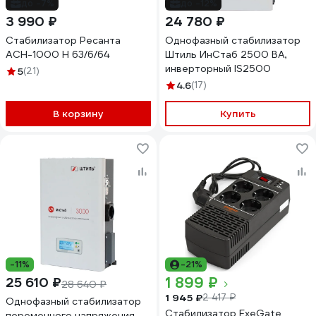
до -7%
до -12%
3 990 ₽
24 780 ₽
Стабилизатор Ресанта
Однофазный стабилизатор
АСН-1000 Н 63/6/64
Штиль ИнСтаб 2500 ВА,
инверторный IS2500
5
(21)
4.6
(17)
В корзину
Купить
-11%
-21%
1 899 ₽
25 610 ₽
28 640 ₽
1 945 ₽
2 417 ₽
Однофазный стабилизатор
Стабилизатор ExeGate
переменного напряжения