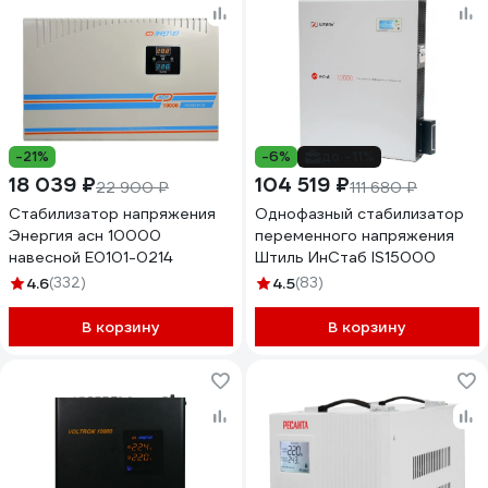
-21%
-6%
до -11%
18 039 ₽
104 519 ₽
22 900 ₽
111 680 ₽
Стабилизатор напряжения
Однофазный стабилизатор
Энергия асн 10000
переменного напряжения
навесной Е0101-0214
Штиль ИнСтаб IS15000
4.6
(332)
4.5
(83)
В корзину
В корзину