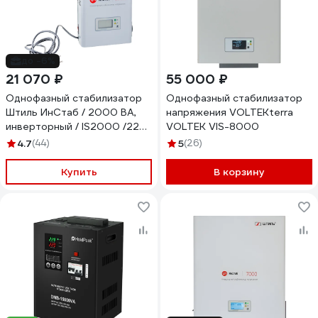
до -6%
21 070 ₽
55 000 ₽
Однофазный стабилизатор
Однофазный стабилизатор
Штиль ИнСтаб / 2000 ВА,
напряжения VOLTEKterra
инверторный / IS2000 /220
VOLTEK VIS-8000
В/ IS2000 (220-230В)
4.7
(44)
5
(26)
Купить
В корзину