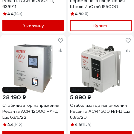
Ресанта АСН 15000/1-Ц
переменного напряжения
63/6/11
Штиль ИнСтаб IS5000
4.4
(145)
4.8
(36)
В корзину
Купить
до -14%
до -13%
28 190 ₽
5 890 ₽
Стабилизатор напряжения
Стабилизатор напряжения
Ресанта АСН 12000 Н/1-Ц
Ресанта АСН 1500 Н/1-Ц Lux
Lux 63/6/22
63/6/20
4.4
(145)
4.4
(1134)