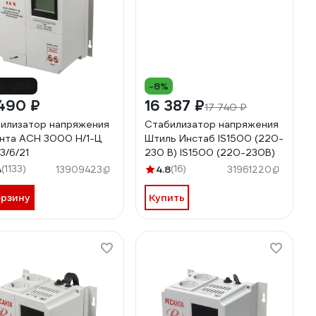
о -25%
-8%
490 ₽
16 387 ₽
17 740 ₽
илизатор напряжения
Стабилизатор напряжения
нта АСН 3000 Н/1-Ц
Штиль Инстаб IS1500 (220-
3/6/21
230 В) IS1500 (220-230В)
4
(1133)
4.8
(16)
13909423
31961220
орзину
Купить