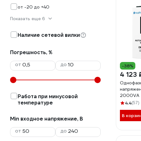
от -20 до +40
Показать еще 6
Наличие сетевой вилки
Погрешность, %
от
до
-38%
4 123 
Однофазн
напряжен
2000VA
Работа при минусовой
температуре
4.4
(57)
В корзи
Min входное напряжение, В
от
до