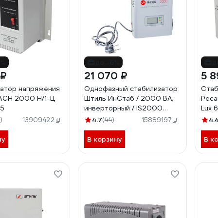
6%
до -6%
д
 ₽
21 070 ₽
5 8
атор напряжения
Однофазный стабилизатор
Стаб
АСН 2000 Н/1-Ц
Штиль ИнСтаб / 2000 ВА,
Реса
15
инверторный / IS2000
Lux 
/220 В/ IS2000 (220-230В)
)
4.7
(44)
4.
13909422
15889197
ну
В корзину
В к