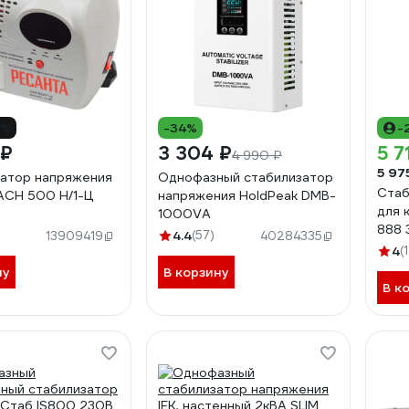
6%
-34%
-
 ₽
3 304 ₽
5 7
4 990 ₽
5 97
атор напряжения
Однофазный стабилизатор
Стаб
АСН 500 Н/1-Ц
напряжения HoldPeak DMB-
для 
1000VA
888 
)
4.4
(57)
13909419
40284335
4
(
ну
В корзину
В к