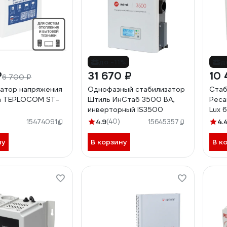
до -11%
д
₽
31 670 ₽
10 
6 700 ₽
атор напряжения
Однофазный стабилизатор
Стаб
а TEPLOCOM ST-
Штиль ИнСтаб 3500 ВА,
Реса
инверторный IS3500
Lux 6
4.9
(40)
4.
15474091
15645357
ну
В корзину
В к