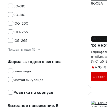
50-310
90-310
100-260
100-265
до -7
105-265
13 882
Показать еще 15
Однофаз
стабилиз
Форма выходного сигнала
ИнСтаб 
4.6
(79)
синусоида
В корзи
чистая синусоида
Розетка на корпусе
Выходное напряжение, В