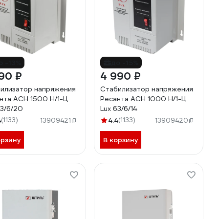
о -13%
до -15%
90 ₽
4 990 ₽
илизатор напряжения
Стабилизатор напряжения
нта АСН 1500 Н/1-Ц
Ресанта АСН 1000 Н/1-Ц
63/6/20
Lux 63/6/14
4
(1133)
4.4
(1133)
13909421
13909420
орзину
В корзину