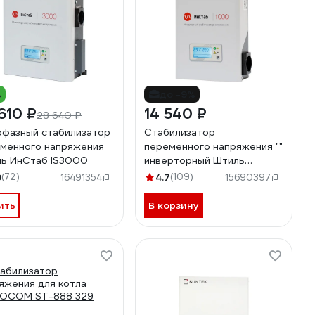
%
до -9%
610 ₽
14 540 ₽
28 640 ₽
фазный стабилизатор
Стабилизатор
менного напряжения
переменного напряжения ""
ь ИнСтаб IS3000
инверторный Штиль
ИнСтаб IS1000 (220-230В)
9
(72)
4.7
(109)
16491354
15690397
ить
В корзину