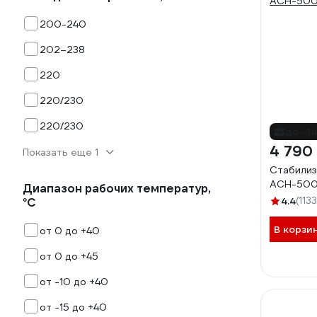
200-240
202–238
220
220/230
220/230
до -1
4 790
Показать еще 1
Стабилиз
АСН-500Н
Диапазон рабочих температур,
4.4
(1133
°С
В корзи
от 0 до +40
от 0 до +45
от -10 до +40
от -15 до +40