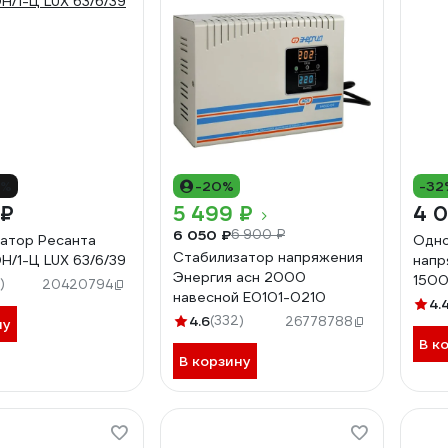
4%
-20%
-32
 ₽
5 499 ₽
4 0
6 050 ₽
6 900 ₽
атор Ресанта
Одно
Стабилизатор напряжения
/1-Ц LUX 63/6/39
напр
Энергия асн 2000
150
)
20420794
навесной Е0101-0210
4.
4.6
(332)
26778788
ну
В к
В корзину