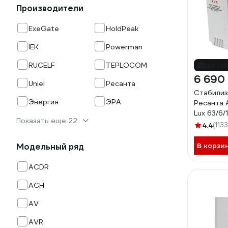
Производители
ExeGate
HoldPeak
IEK
Powerman
RUCELF
TEPLOCOM
до -1
6 690
Uniel
Ресанта
Стабилиз
Энергия
ЭРА
Ресанта 
Lux 63/6/
Показать еще 22
4.4
(1133
В корзи
Модельный ряд
ACDR
ACH
AV
AVR