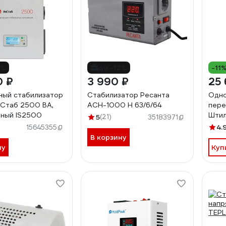
8%
до -12%
-11
0 ₽
3 990 ₽
25 
ый стабилизатор
Стабилизатор Ресанта
Одно
Стаб 2500 ВА,
АСН-1000 Н 63/6/64
пере
ный IS2500
Штил
5
(21)
35183971
4.
15645355
В корзину
ну
Куп