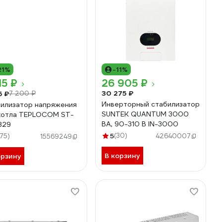
21%
-11%
15 ₽
26 905 ₽
30 275 ₽
5 ₽
7 200 ₽
Инверторный стабилизатор
илизатор напряжения
SUNTEK QUANTUM 3000
котла TEPLOCOM ST-
ВА, 90-310 В IN-3000
329
5
(30)
175)
42640007
15569249
В корзину
орзину