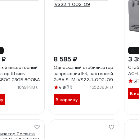
%
д
 ₽
8 585 ₽
3 3
ный инверторный
Однофазный стабилизатор
Стаб
атор Штиль
напряжения IEK, настенный
АСН-
IS800 230В 800ВА
2кВА SLIM IVS22-1-002-09
5
(
4.9
(81)
16491418
16523834
В к
ну
В корзину