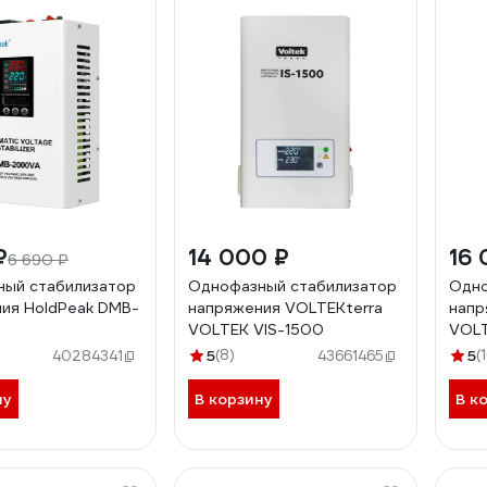
₽
14 000 ₽
16 
6 690 ₽
ый стабилизатор
Однофазный стабилизатор
Одно
ия HoldPeak DMB-
напряжения VOLTEKterra
напр
VOLTEK VIS-1500
VOLT
5
(8)
5
(
40284341
43661465
ну
В корзину
В к