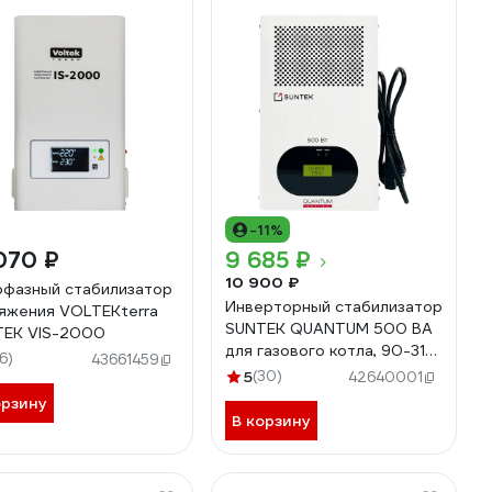
-11%
070 ₽
9 685 ₽
10 900 ₽
фазный стабилизатор
Инверторный стабилизатор
яжения VOLTEKterra
SUNTEK QUANTUM 500 ВА
EK VIS-2000
для газового котла, 90-310
16)
43661459
В IN-500
5
(30)
42640001
орзину
В корзину