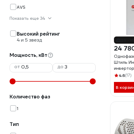
AVS
Показать еще 34
Высокий рейтинг
4 и 5 звезд
до -1
24 78
Мощность, кВт
Однофазн
Штиль Ин
от
до
инвертор
4.6
(17)
В корзи
Количество фаз
1
Тип