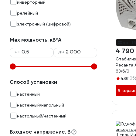
инверторный
релейный
электронный (цифровой)
Max мощность, кВ*А
до -1
4 790
от
до
Стабилиз
Ресанта 
63/6/9
4.6
(195
Способ установки
В корзи
настенный
настенный/напольный
настольный/настенный
Входное напряжение, В