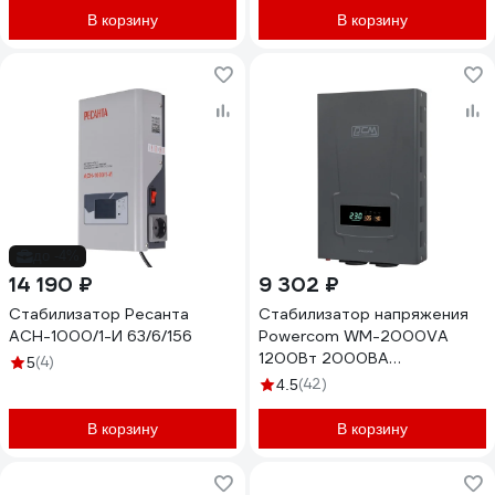
В корзину
В корзину
до -4%
14 190 ₽
9 302 ₽
Стабилизатор Ресанта
Стабилизатор напряжения
АСН-1000/1-И 63/6/156
Powercom WM-2000VA
1200Вт 2000ВА
(4)
5
графитовый 1928732
(42)
4.5
В корзину
В корзину