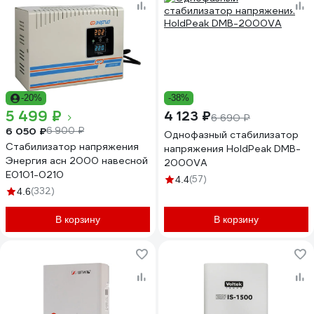
-20%
-38%
5 499 ₽
4 123 ₽
6 690 ₽
6 050 ₽
6 900 ₽
Однофазный стабилизатор
Стабилизатор напряжения
напряжения HoldPeak DMB-
Энергия асн 2000 навесной
2000VA
Е0101-0210
(57)
4.4
(332)
4.6
В корзину
В корзину