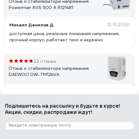
Отзыв о стабилизаторе напряжения
Powerman AVS 500 A 6121481
Михаил Данилов Д.
12.10.2020
доступная цена, реальные показания напряжения,
прочный корпус, работает тихо и надежно
22 отзыва
Отзыв о стабилизаторе напряжения
DAEWOO DW-TM12kVA
Константин Николаевич Л.
15.03.2017
аккуратный внешний вид, крепление на стену, есть
Подпишитесь
на рассылку
и будьте в курсе!
Байпас
Акции, скидки, распродажи ждут!
3 отзыва
Отзыв о Стабилизатор напряжения