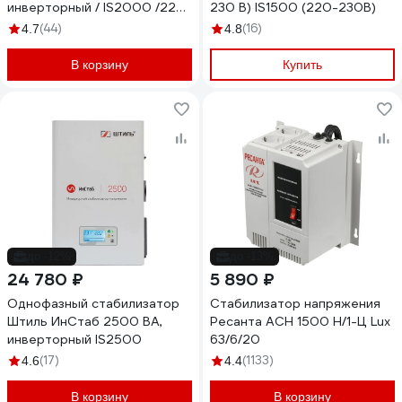
инверторный / IS2000 /220
230 В) IS1500 (220-230В)
В/ IS2000 (220-230В)
(44)
(16)
4.7
4.8
В корзину
Купить
до -12%
до -13%
24 780 ₽
5 890 ₽
Однофазный стабилизатор
Стабилизатор напряжения
Штиль ИнСтаб 2500 ВА,
Ресанта АСН 1500 Н/1-Ц Lux
инверторный IS2500
63/6/20
(17)
(1133)
4.6
4.4
В корзину
В корзину