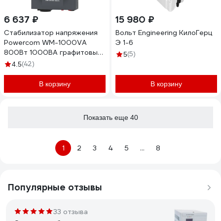
6 637 ₽
15 980 ₽
Стабилизатор напряжения
Вольт Engineering КилоГерц
Powercom WM-1000VA
Э 1-6
800Вт 1000ВА графитовый
(5)
5
1928730
(42)
4.5
В корзину
В корзину
Показать еще 40
1
2
3
4
5
...
8
Популярные отзывы
33 отзыва