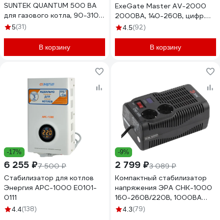
SUNTEK QUANTUM 500 ВА
ExeGate Master AV-2000
для газового котла, 90-310 В
2000ВА, 140-260В, цифр.
IN-500
индикация входного/
(31)
5
(92)
4.5
выходного напряжения,
220В-8, КПД 98%, 5 уровней
В корзину
В корзину
защиты, задержка,
металлический корпус
291739
-17%
-9%
6 255 ₽
2 799 ₽
7 500 ₽
3 089 ₽
Стабилизатор для котлов
Компактный стабилизатор
Энергия АРС-1000 Е0101-
напряжения ЭРА СНК-1000
0111
160-260В/220В, 1000ВА
Б0032469
(138)
(79)
4.4
4.3