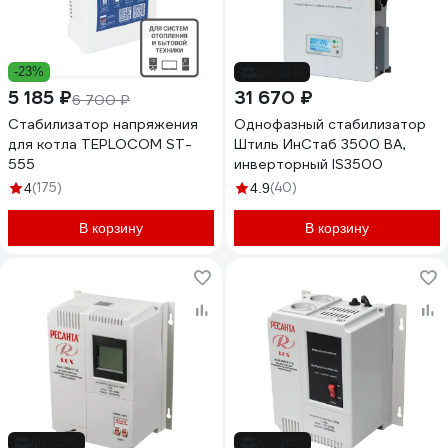
-23%
до -11%
5 185 ₽
31 670 ₽
6 700 ₽
Стабилизатор напряжения
Однофазный стабилизатор
для котла TEPLOCOM ST-
Штиль ИнСтаб 3500 ВА,
555
инверторный IS3500
(175)
(40)
4
4.9
В корзину
В корзину
до -25%
до -16%