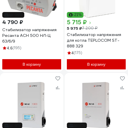
до -16%
-21%
5 715 ₽
4 790 ₽
5 975 ₽
7 200 ₽
Стабилизатор напряжения
Стабилизатор напряжения
Ресанта АСН 500 Н/1-Ц
для котла TEPLOCOM ST-
63/6/9
888 329
(195)
4.6
(175)
4
В корзину
В корзину
до -9%
до -7%