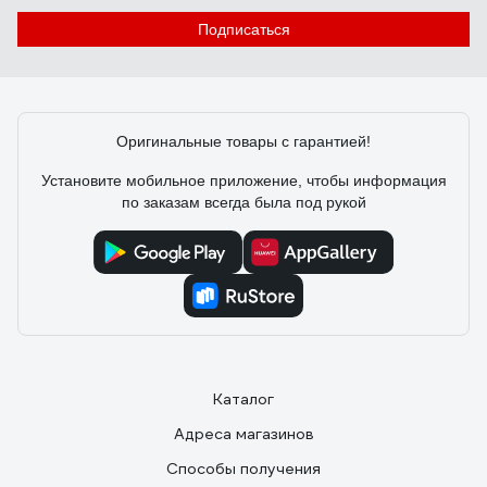
SmartWatt AVR SERVO 20000SF
Подписаться
Сергей
24.07.2025
Как владелец частного дома с ужасными перепадами
напряжения (иногда падает до 160В), долго искал
Оригинальные товары с гарантией!
надежное решение. Рекомендую.
Установите мобильное приложение, чтобы информация
по заказам всегда была под рукой
Каталог
Адреса магазинов
Способы получения