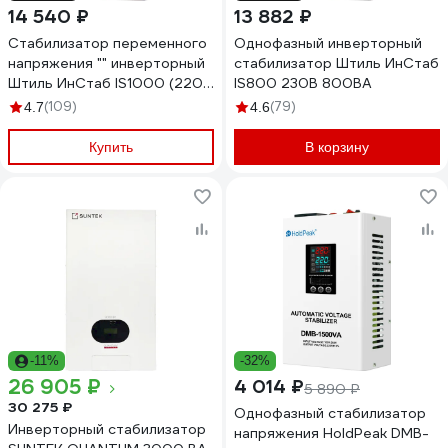
14 540 ₽
13 882 ₽
Стабилизатор переменного
Однофазный инверторный
напряжения "" инверторный
стабилизатор Штиль ИнСтаб
Штиль ИнСтаб IS1000 (220-
IS800 230В 800ВА
230В)
(109)
(79)
4.7
4.6
Купить
В корзину
-11%
-32%
26 905 ₽
4 014 ₽
5 890 ₽
30 275 ₽
Однофазный стабилизатор
Инверторный стабилизатор
напряжения HoldPeak DMB-