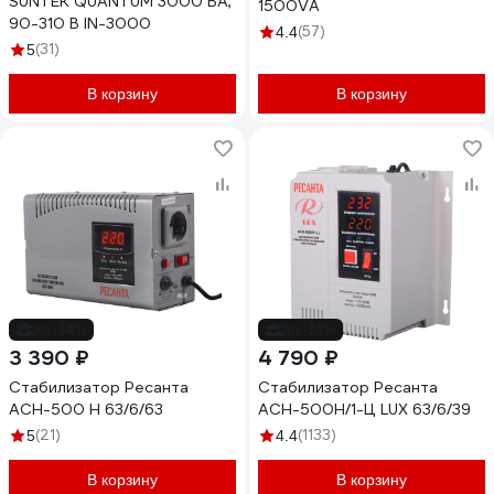
SUNTEK QUANTUM 3000 ВА,
1500VA
90-310 В IN-3000
(57)
4.4
(31)
5
В корзину
В корзину
до -14%
до -14%
3 390 ₽
4 790 ₽
Стабилизатор Ресанта
Стабилизатор Ресанта
АСН-500 Н 63/6/63
АСН-500Н/1-Ц LUX 63/6/39
(21)
(1133)
5
4.4
В корзину
В корзину