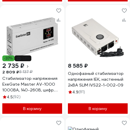
-10%
-13%
2 735 ₽
8 585 ₽
2 809 ₽
3 137 ₽
Однофазный стабилизатор
Стабилизатор напряжения
напряжения IEK, настенный
ExeGate Master AV-1000
2кВА SLIM IVS22-1-002-09
1000ВА, 140-260В, цифр.
(81)
4.9
индикация вход вых.
(92)
4.5
напряжения, 220В-8%, КПД
98%, 5 уровней защиты,
В корзину
В корзину
задержка, метал.корпус
291737